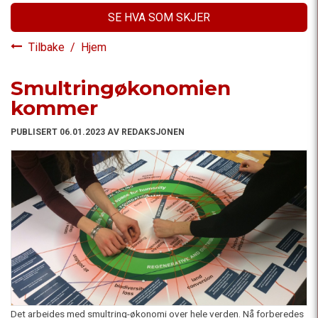
SE HVA SOM SKJER
Tilbake
/
Hjem
Smultringøkonomien
kommer
PUBLISERT 06.01.2023 AV REDAKSJONEN
Det arbeides med smultring-økonomi over hele verden. Nå forberedes