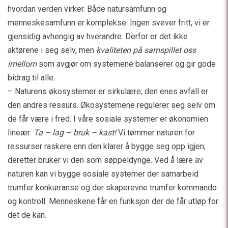
hvordan verden virker. Både natursamfunn og
menneskesamfunn er komplekse. Ingen svever fritt, vi er
gjensidig avhengig av hverandre. Derfor er det ikke
aktørene i seg selv, men
kvaliteten på samspillet oss
imellom
som avgjør om systemene balanserer og gir gode
bidrag til alle.
– Naturens økosystemer er sirkulære; den enes avfall er
den andres ressurs. Økosystemene regulerer seg selv om
de får være i fred. I våre sosiale systemer er økonomien
lineær:
Ta – lag – bruk – kast!
Vi tømmer naturen for
ressurser raskere enn den klarer å bygge seg opp igjen;
deretter bruker vi den som søppeldynge. Ved å lære av
naturen kan vi bygge sosiale systemer der samarbeid
trumfer konkurranse og der skaperevne trumfer kommando
og kontroll. Menneskene får en funksjon der de får utløp for
det de kan.