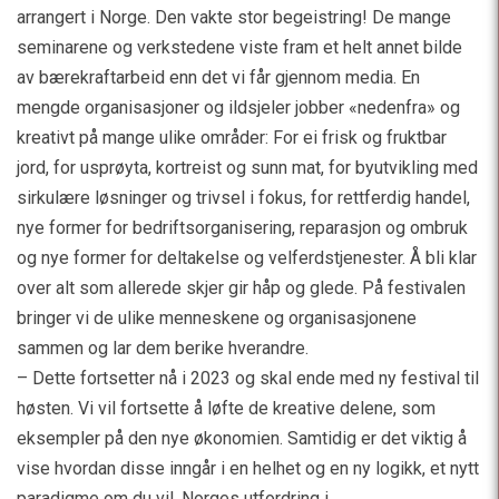
arrangert i Norge. Den vakte stor begeistring! De mange
seminarene og verkstedene viste fram et helt annet bilde
av bærekraftarbeid enn det vi får gjennom media. En
mengde organisasjoner og ildsjeler jobber «nedenfra» og
kreativt på mange ulike områder: For ei frisk og fruktbar
jord, for usprøyta, kortreist og sunn mat, for byutvikling med
sirkulære løsninger og trivsel i fokus, for rettferdig handel,
nye former for bedriftsorganisering, reparasjon og ombruk
og nye former for deltakelse og velferdstjenester. Å bli klar
over alt som allerede skjer gir håp og glede. På festivalen
bringer vi de ulike menneskene og organisasjonene
sammen og lar dem berike hverandre.
– Dette fortsetter nå i 2023 og skal ende med ny festival til
høsten. Vi vil fortsette å løfte de kreative delene, som
eksempler på den nye økonomien. Samtidig er det viktig å
vise hvordan disse inngår i en helhet og en ny logikk, et nytt
paradigme om du vil. Norges utfordring i