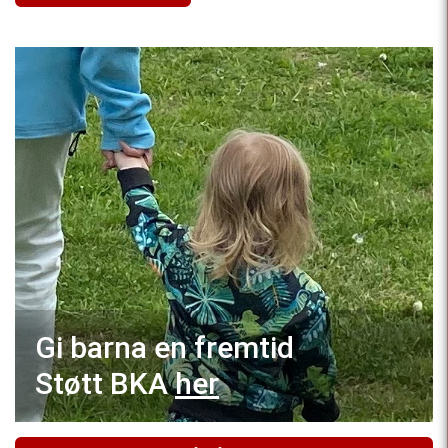
Gi barna en fremtid
Støtt BKA
her