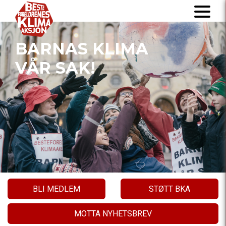
BARNAS KLIMA
VÅR SAK!
BLI MEDLEM
STØTT BKA
MOTTA NYHETSBREV