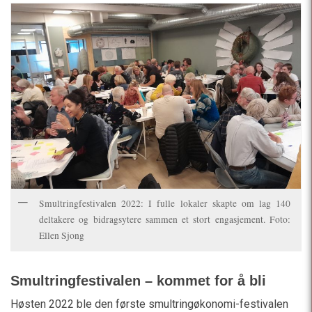
Smultringfestivalen 2022: I fulle lokaler skapte om lag 140
deltakere og bidragsytere sammen et stort engasjement. Foto:
Ellen Sjong
Smultringfestivalen – kommet for å bli
Høsten 2022 ble den første smultringøkonomi-festivalen