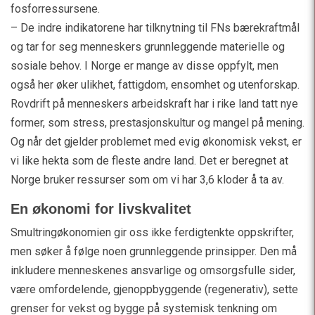
fosforressursene.
– De indre indikatorene har tilknytning til FNs bærekraftmål
og tar for seg menneskers grunnleggende materielle og
sosiale behov. I Norge er mange av disse oppfylt, men
også her øker ulikhet, fattigdom, ensomhet og utenforskap.
Rovdrift på menneskers arbeidskraft har i rike land tatt nye
former, som stress, prestasjonskultur og mangel på mening.
Og når det gjelder problemet med evig økonomisk vekst, er
vi like hekta som de fleste andre land. Det er beregnet at
Norge bruker ressurser som om vi har 3,6 kloder å ta av.
En økonomi for livskvalitet
Smultringøkonomien gir oss ikke ferdigtenkte oppskrifter,
men søker å følge noen grunnleggende prinsipper. Den må
inkludere menneskenes ansvarlige og omsorgsfulle sider,
være omfordelende, gjenoppbyggende (regenerativ), sette
grenser for vekst og bygge på systemisk tenkning om