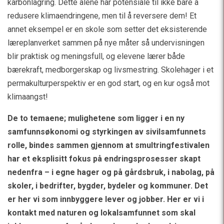
karbonlagring. Dette alene har potensiale til ikke bare å
redusere klimaendringene, men til å reversere dem! Et
annet eksempel er en skole som setter det eksisterende
læreplanverket sammen på nye måter så undervisningen
blir praktisk og meningsfull, og elevene lærer både
bærekraft, medborgerskap og livsmestring. Skolehager i et
permakulturperspektiv er en god start, og en kur også mot
klimaangst!
De to temaene; mulighetene som ligger i en ny
samfunnsøkonomi og styrkingen av sivilsamfunnets
rolle, bindes sammen gjennom at smultringfestivalen
har et eksplisitt fokus på endringsprosesser skapt
nedenfra – i egne hager og på gårdsbruk, i nabolag, på
skoler, i bedrifter, bygder, bydeler og kommuner. Det
er her vi som innbyggere lever og jobber. Her er vi i
kontakt med naturen og lokalsamfunnet som skal