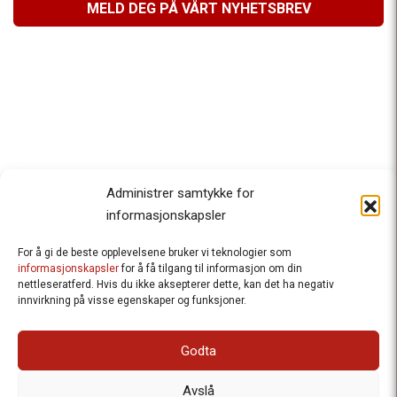
MELD DEG PÅ VÅRT NYHETSBREV
Administrer samtykke for
informasjonskapsler
For å gi de beste opplevelsene bruker vi teknologier som
Besteforeldrenes klimaaksjon
informasjonskapsler
for å få tilgang til informasjon om din
nettleseratferd. Hvis du ikke aksepterer dette, kan det ha negativ
Ansvarlig redaktør
: Halfdan Wiik |
innvirkning på visse egenskaper og funksjoner.
halfdan.wiik@besteforeldrene.no
| 971 96 809
Besøksadresse
: Hausmannsgt. 19, 0182 Oslo
Godta
Postadresse
: Postboks 1231 Vika, 0110 Oslo.
E-post
: post@besteforeldreaksjonen.no
Avslå