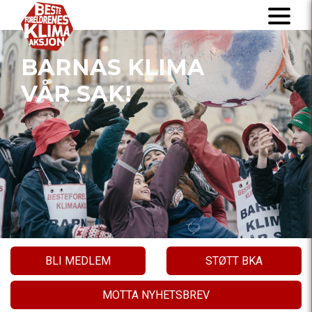
BARNAS KLIMA
VÅR SAK!
BLI MEDLEM
STØTT BKA
MOTTA NYHETSBREV