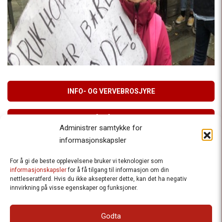
INFO- OG VERVEBROSJYRE
MELD DEG PÅ VÅRT NYHETSBREV
Administrer samtykke for
informasjonskapsler
For å gi de beste opplevelsene bruker vi teknologier som
Besteforeldrenes klimaaksjon
informasjonskapsler
for å få tilgang til informasjon om din
nettleseratferd. Hvis du ikke aksepterer dette, kan det ha negativ
Ansvarlig redaktør
: Halfdan Wiik |
innvirkning på visse egenskaper og funksjoner.
halfdan.wiik@besteforeldrene.no
| 971 96 809
Besøksadresse
: Hausmannsgt. 19, 0182 Oslo
Godta
Postadresse
: Postboks 1231 Vika, 0110 Oslo.