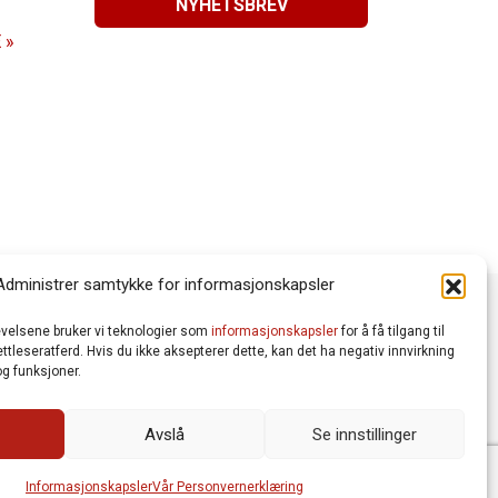
NYHETSBREV
 »
Administrer samtykke for informasjonskapsler
levelsene bruker vi teknologier som
informasjonskapsler
for å få tilgang til
tleseratferd. Hvis du ikke aksepterer dette, kan det ha negativ innvirkning
g funksjoner.
Avslå
Se innstillinger
Vår Personvernerklæring
Informasjonskapsler (Cookies)
meworks AS
| Logo av Blanke Ark | Design av Merete Bertheau
Informasjonskapsler
Vår Personvernerklæring