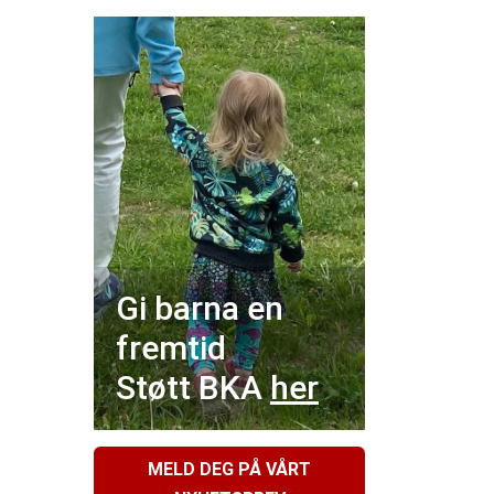
Gi barna en
fremtid
Støtt BKA
her
MELD DEG PÅ VÅRT