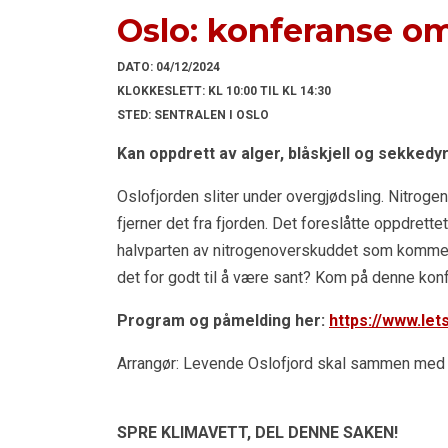
Oslo: konferanse om
DATO:
04/12/2024
KLOKKESLETT:
KL 10:00 TIL KL 14:30
STED:
SENTRALEN I OSLO
Kan oppdrett av alger, blåskjell og sekked
Oslofjorden sliter under overgjødsling. Nitrog
fjerner det fra fjorden.
Det foreslåtte oppdrettet
halvparten av nitrogenoverskuddet som komme
det for godt til å være sant? Kom på denne kon
Program og påmelding her:
https://www.le
Arrangør: Levende Oslofjord skal sammen med 
SPRE KLIMAVETT,
DEL DENNE SAKEN!