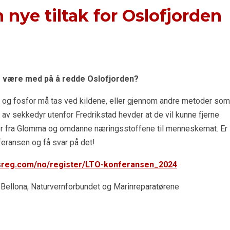
 nye tiltak for Oslofjorden
yr være med på å redde Oslofjorden?
en og fosfor må tas ved kildene, eller gjennom andre metoder som
 av sekkedyr utenfor Fredrikstad hevder at de vil kunne fjerne
r fra Glomma og omdanne næringsstoffene til menneskemat. Er
feransen og få svar på det!
tsreg.com/no/register/LTO-konferansen_2024
Bellona, Naturvernforbundet og Marinreparatørene