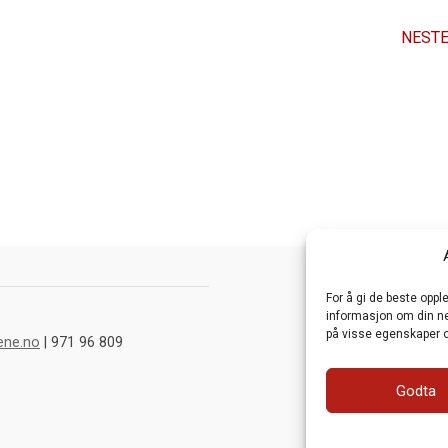
NESTE
For å gi de beste opp
informasjon om din net
på visse egenskaper o
ene.no
| 971 96 809
Godta
Webutvikling av
Fra