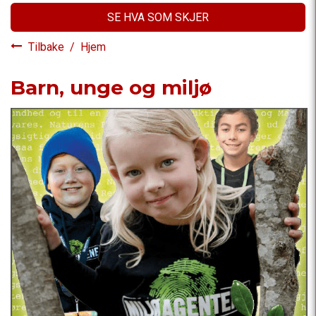
SE HVA SOM SKJER
Tilbake
/
Hjem
Barn, unge og miljø