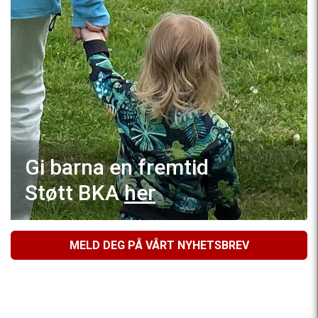
Gi barna en fremtid
Støtt BKA
her
MELD DEG PÅ VÅRT NYHETSBREV