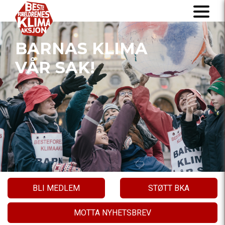
BARNAS KLIMA
VÅR SAK!
BLI MEDLEM
STØTT BKA
MOTTA NYHETSBREV