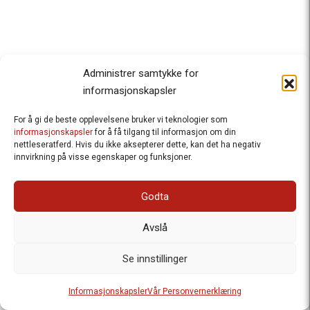
Administrer samtykke for
informasjonskapsler
For å gi de beste opplevelsene bruker vi teknologier som
Besteforeldrenes klimaaksjon
informasjonskapsler
for å få tilgang til informasjon om din
nettleseratferd. Hvis du ikke aksepterer dette, kan det ha negativ
Ansvarlig redaktør
: Halfdan Wiik |
innvirkning på visse egenskaper og funksjoner.
halfdan.wiik@besteforeldrene.no
| 971 96 809
Besøksadresse
: Hausmannsgt. 19, 0182 Oslo
Godta
Postadresse
: Postboks 1231 Vika, 0110 Oslo.
E-post
: post@besteforeldreaksjonen.no
Avslå
Organisasjonsnummer
: 998 636 779
Vår Personvernerklæring
Informasjonskapsler (Cookies)
Se innstillinger
Webutvikling av
Frameworks AS
| Logo av Blanke Ark | Design av
Informasjonskapsler
Vår Personvernerklæring
Merete Bertheau