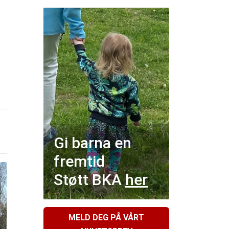
Gi barna en
fremtid
Støtt BKA
her
MELD DEG PÅ VÅRT