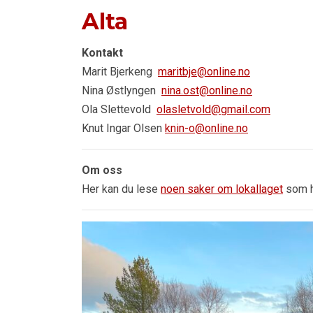
Alta
Kontakt
Marit Bjerkeng
maritbje@online.no
Nina Østlyngen
nina.ost@online.no
Ola Slettevold
olasletvold@gmail.com
Knut Ingar Olsen
knin-o@online.no
Om oss
Her kan du lese
noen saker om lokallaget
som h