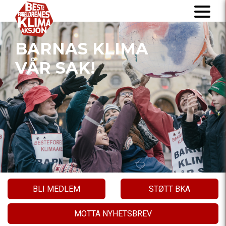
BARNAS KLIMA
VÅR SAK!
BLI MEDLEM
STØTT BKA
MOTTA NYHETSBREV