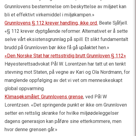
Grunnlovens bestemmelse om beskyttelse av miljøet kan
bli et effektivt virkemiddel i miljøkampen.»
Grunnlovens § 112 krever handling, ikke ord
.
Beate Sjåfjell.
«§ 112 krever dyptgående reformer. Alternativet er å sette
selve vårt eksistensgrunnlag på spill. Et slikt fundamentalt
brudd på Grunnloven bør ikke få gå upåaktet hen.»
«Den Norske Stat har rettsstridig brutt Grunnloven § 112»
Høyesterettsadvokat Pål W. Lorentzen har tatt ut en tenkt
stevning mot Staten, på vegne av Kari og Ola Nordmann, for
manglende oppfølging av det vi vet om menneskeskapt
global oppvarming.
Klimasøksmålet: Grunnlovens grense
, ved Pål W
Lorentzsen. «Det springende punkt er ikke om Grunnloven
setter en rettslig skranke for hvilke miljøødeleggelser
dagens generasjon kan påføre sine etterkommere, men
hvor denne grensen går.»