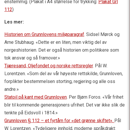
enstemmig. (Plakat i A4 størrelse for trykking:
Plakat Grl
112
)
Les mer:
Historien om Grunnlovens miljøparagraf
. Sidsel Mørck og
Arne Stubhaug. «Dette er en liten, men viktig del av
norgeshistorien. Det er også historien om politikere som
tok ansvar og så framover.»
Tjæresand, Oljefondet og norske rettsregler
. Pål W.
Lorentzen. «Som del av vår høyeste rettskilde, Grunnloven,
forplikter bestemmelsen storting, regjering og alle oss
andre.»
Statoil på kant med Grunnloven
. Per Bjørn Foros. «Vår frihet
blir til kommende generasjoners ufrihet. Det var ikke slik de
tenkte på Eidsvoll i 1814.»
Grunnloven § 112 – et fyrtårn for «det grønne skiftet»
.
Pål
W. Lorentzen. «Tydeligere innhold, moderne språkdrakt: