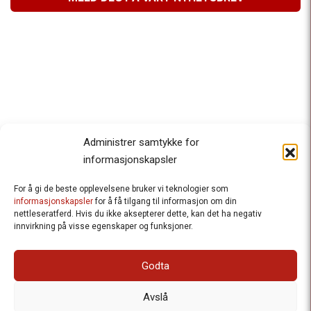
Administrer samtykke for
informasjonskapsler
For å gi de beste opplevelsene bruker vi teknologier som
Besteforeldrenes klimaaksjon
informasjonskapsler
for å få tilgang til informasjon om din
nettleseratferd. Hvis du ikke aksepterer dette, kan det ha negativ
Ansvarlig redaktør
: Halfdan Wiik |
innvirkning på visse egenskaper og funksjoner.
halfdan.wiik@besteforeldrene.no
| 971 96 809
Besøksadresse
: Hausmannsgt. 19, 0182 Oslo
Godta
Postadresse
: Postboks 1231 Vika, 0110 Oslo.
E-post
: post@besteforeldreaksjonen.no
Avslå
Organisasjonsnummer
: 998 636 779