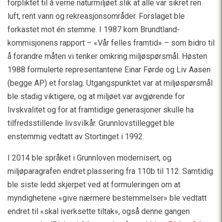
forpliktet til å verne naturmiljøet slik at alle var sikret ren
luft, rent vann og rekreasjonsområder. Forslaget ble
forkastet mot én stemme. I 1987 kom Brundtland-
kommisjonens rapport – «Vår felles framtid» – som bidro til
å forandre måten vi tenker omkring miljøspørsmål. Høsten
1988 formulerte representantene Einar Førde og Liv Aasen
(begge AP) et forslag. Utgangspunktet var at miljøspørsmål
ble stadig viktigere, og at miljøet var avgjørende for
livskvalitet og for at framtidige generasjoner skulle ha
tilfredsstillende livsvilkår. Grunnlovstillegget ble
enstemmig vedtatt av Stortinget i 1992.
I 2014 ble språket i Grunnloven modernisert, og
miljøparagrafen endret plassering fra 110b til 112. Samtidig
ble siste ledd skjerpet ved at formuleringen om at
myndighetene «give nærmere bestemmelser» ble vedtatt
endret til «skal iverksette tiltak», også denne gangen