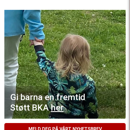
Gi barna en fremtid
Støtt BKA
her
MELD DEG PÅ VÅRT NYHETSBREV