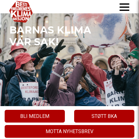
BARNAS KLIMA
VÅR SAK!
BLI MEDLEM
STØTT BKA
MOTTA NYHETSBREV