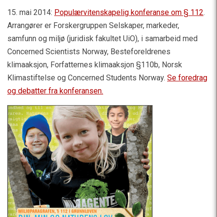
15. mai 2014:
Populærvitenskapelig konferanse om § 112
.
Arrangører er Forskergruppen Selskaper, markeder,
samfunn og miljø (juridisk fakultet UiO), i samarbeid med
Concerned Scientists Norway, Besteforeldrenes
klimaaksjon, Forfatternes klimaaksjon §110b, Norsk
Klimastiftelse og Concerned Students Norway.
Se foredrag
og debatter fra konferansen
.