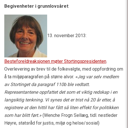
Begivenheter i grunnlovsåret
:
13. november 2013:
Besteforeldreaksjonen møter Stortingspresidenten
.
Overlevering av brev til de folkevalgte, med oppfordring om
å ta miljøparagrafen på større alvor.
«Jeg var selv medlem
av Stortinget da paragraf 110b ble vedtatt.
Representantene oppfattet det som et viktig redskap i en
langsiktig tenkning. Vi synes det er trist nå 20 år etter, å
registrere at den hittil har fått så liten effekt for politikken
som har blitt ført.»
(Wenche Frogn Sellæg, tidl. nestleder
Høyre, statsråd for justis, miljø og helse/sosial)