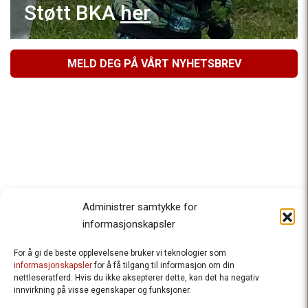
Støtt BKA
her
MELD DEG PÅ VÅRT NYHETSBREV
Administrer samtykke for
informasjonskapsler
For å gi de beste opplevelsene bruker vi teknologier som
Besteforeldrenes klimaaksjon
informasjonskapsler
for å få tilgang til informasjon om din
nettleseratferd. Hvis du ikke aksepterer dette, kan det ha negativ
Ansvarlig redaktør
: Halfdan Wiik |
innvirkning på visse egenskaper og funksjoner.
halfdan.wiik@besteforeldrene.no
| 971 96 809