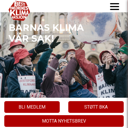
BARNAS KLIMA
VÅR SAK!
BLI MEDLEM
STØTT BKA
MOTTA NYHETSBREV