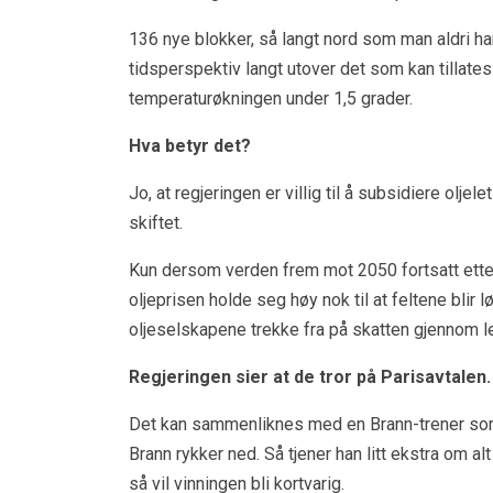
136 nye blokker, så langt nord som man aldri har
tidsperspektiv langt utover det som kan tillates
temperaturøkningen under 1,5 grader.
Hva betyr det?
Jo, at regjeringen er villig til å subsidiere ol
skiftet.
Kun dersom verden frem mot 2050 fortsatt etter
oljeprisen holde seg høy nok til at feltene blir
oljeselskapene trekke fra på skatten gjennom l
Regjeringen sier at de tror på Parisavtalen
Det kan sammenliknes med en Brann-trener som 
Brann rykker ned. Så tjener han litt ekstra om alt 
så vil vinningen bli kortvarig.