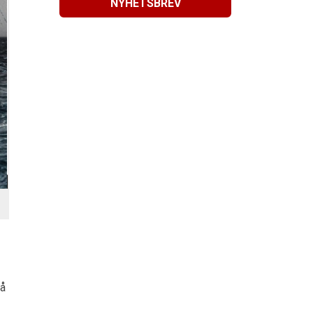
NYHETSBREV
 å