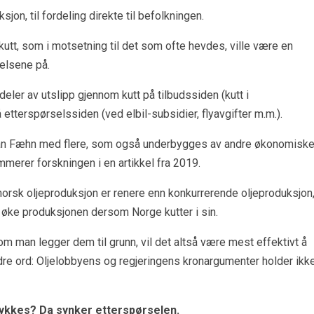
ksjon, til fordeling direkte til befolkningen.
kutt, som i motsetning til det som ofte hevdes, ville være en
telsene på.
edeler av utslipp gjennom kutt på tilbudssiden (kutt i
 etterspørselssiden (ved elbil-subsidier, flyavgifter m.m.).
Taran Fæhn med flere, som også underbygges av andre økonomisk
merer forskningen i en artikkel fra 2019.
norsk oljeproduksjon er renere enn konkurrerende oljeproduksjon
å øke produksjonen dersom Norge kutter i sin.
m man legger dem til grunn, vil det altså være mest effektivt å
andre ord: Oljelobbyens og regjeringens kronargumenter holder ikk
 lykkes? Da synker etterspørselen.