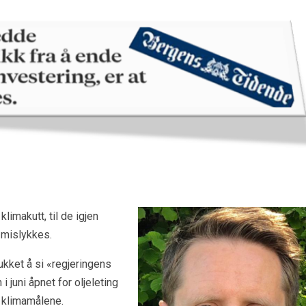
klimakutt, til de igjen
 mislykkes.
kket å si «regjeringens
i juni åpnet for oljeleting
 klimamålene.