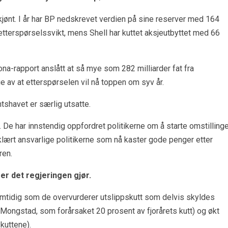
kjønt. I år har BP nedskrevet verdien på sine reserver med 164
 etterspørselssvikt, mens Shell har kuttet aksjeutbyttet med 66
na-rapport anslått at så mye som 282 milliarder fat fra
e av at etterspørselen vil nå toppen om syv år.
tshavet er særlig utsatte.
r. De har innstendig oppfordret politikerne om å starte omstilling
erklært ansvarlige politikerne som nå kaster gode penger etter
ren.
 er det regjeringen gjør.
 samtidig som de overvurderer utslippskutt som delvis skyldes
å Mongstad, som forårsaket 20 prosent av fjorårets kutt) og økt
kuttene).