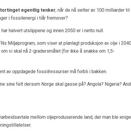
Stortinget egentlig tenker
, når de nå setter av 100 milliarder til
ger i fossilenergi i tiår fremover?
 har halvert utslippene og innen 2050 er i netto null.
FNs Miljøprogram, som viser at planlagt produksjon av olje i 204
om vi skal nå 2-gradersmålet (for ikke å snakke om 1,5-
ent av oppdagede fossilressurser må forbli i bakken.
inne sine felt dersom Norge skal gasse på? Angola? Nigeria? And
samarbeidsavtale mellom oljeproduserende land, der man ble enige
ingstillatelser.