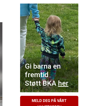
Gi barna en
fremtid
Støtt BKA
her
MELD DEG PÅ VÅRT