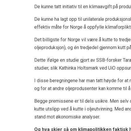
De kunne tatt initiativ til en klimaavgift på produ
De kunne ha lagt opp til unilaterale produksjons
effektiv måte for Norge å oppfylle klimaforplik
Det billigste for Norge vil være å kutte to tredj
oljeproduksjon), og én tredjedel gjennom kutt på
Dette ifølge en studie gjort av SSB-forsker 
studier, slik Kathinka Holtsmark ved UiO oppsum
I disse beregningene har man tatt høyde for at 
og for at andre oljeprodusenter kan komme til 
Begge premissene er til dels usikre. Men selv o
kutte utslipp ved å kutte i oljeutvinning. Med 
stand mot økonomiske analyser.
Og hva skjer så om klimapolitikken faktisk