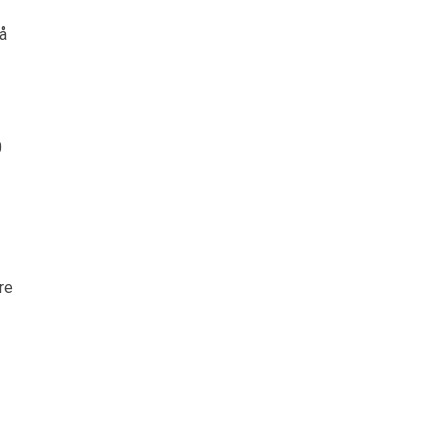
 å
0
re