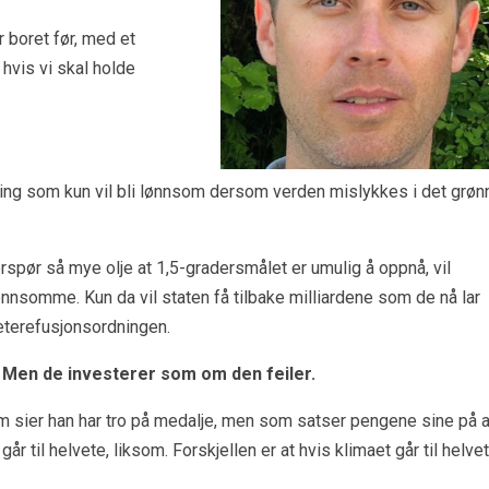
 boret før, med et
 hvis vi skal holde
jeleting som kun vil bli lønnsom dersom verden mislykkes i det grøn
spør så mye olje at 1,5-gradersmålet er umulig å oppnå, vil
 lønnsomme. Kun da vil staten få tilbake milliardene som de nå lar
eterefusjonsordningen.
. Men de investerer som om den feiler.
sier han har tro på medalje, men som satser pengene sine på a
går til helvete, liksom. Forskjellen er at hvis klimaet går til helvet