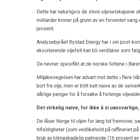
Dette har naturligvis de store oljeselskapene s
milliarder kroner på grunn av en forventet varig
prosent.
Analysebyrået Rystad Energy har i sin post-koro
eksisterende oljefelt kan bli verdiløse som følg
De nevner spesifikt at de norske feltene i Baren
Miljøbevegelsen har advart mot dette i flere tiå
bort fra olje, men er blitt kalt naive av de selv
dårlige penger for å forsøke å forlenge oljealde
Det virkelig naive, for ikke å si uansvarlige,
De låser Norge til oljen for lang tid fremover,
tilfeldigheter (som vedlikehold på raffineriet p
bruk av klimaskadelig palmeolje (16 prosent av 