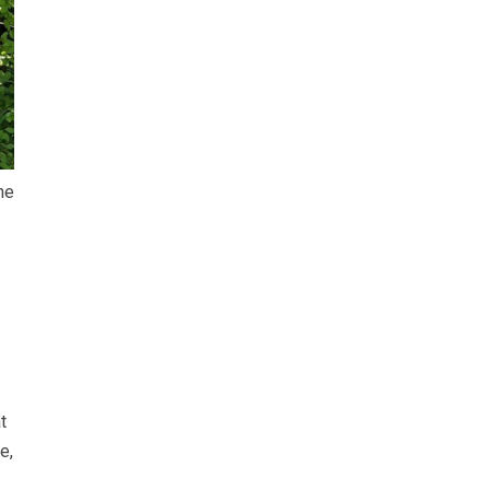
ne
t
e,