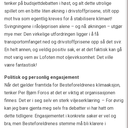
tenker på budsjettdebatten i høst, og alt dette utrolige
spillet om en bitte liten økning i drivstoffprisene, stilt opp
mot hva som egentlig kreves for å stabilisere klimaet!
Svingningene i råoljeprisen alene – og nå: økningen – utgjør
mye mer. Den virkelige utfordringen ligger i å få
transportomfanget ned og drivstoffprisene opp så det svir.
En helt annen, og veldig positiv sak, er at det faktisk kan gå
mot varig vern av Lofoten mot oljevirksomhet. Det ville
være fantastisk!
Politisk og personlig engasjement
Når det gjelder framtida for Besteforeldrenes klimaaksjon,
tenker Per Bjørn Foros at det er viktig at organisasjonen
finnes. Det er i seg selv en sterk viljeserklæring. – For øvrig
kan jeg bare gjenta meg selv fra debatter vi har hatt om
dette tidligere: Engasjementet i konkrete saker er vel og
bra, men Besteforeldrenes stemme må bli klarere i