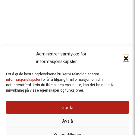
Administrer samtykke for
informasjonskapsler
For å gi de beste opplevelsene bruker vi teknologier som
Besteforeldrenes klimaaksjon
informasjonskapsler
for å få tilgang til informasjon om din
nettleseratferd. Hvis du ikke aksepterer dette, kan det ha negativ
Ansvarlig redaktør
: Halfdan Wiik |
innvirkning på visse egenskaper og funksjoner.
halfdan.wiik@besteforeldrene.no
| 971 96 809
Besøksadresse
: Hausmannsgt. 19, 0182 Oslo
Godta
Postadresse
: Postboks 1231 Vika, 0110 Oslo.
E-post
: post@besteforeldreaksjonen.no
Avslå
Organisasjonsnummer
: 998 636 779
Vår Personvernerklæring
Informasjonskapsler (Cookies)
Se innstillinger