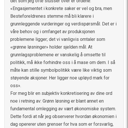
det som jeg ofte stusser over er ordene:
«Engasjementet i konkrete saker er vel og bra, men
Besteforeldrenes stemme må bli klarere i
grunnleggende vurderinger og verdispørsmål. Det er i
våre behov og i omfanget av produksjonen
problemene ligger; det vi vanligvis omtaler som
«grønne løsninger» holder sjelden mål. At
grunnlagsproblemene er vanskelig å omsette til
politikk, må ikke forhindre oss i å mase om dem. I så
måte kan stille symbolpolitikk være like viktig som
støyende aksjoner. Her ligger noe upløyd mark for
oss».
For meg blir en subjektiv konkretisering av dine ord
noe i retning av: Grønn løsning er blant annet en
fundamental omlegging av vært økonomiske system.
Dette fordi at når jeg observerer hvordan økonomien i
dag opererer uten grenser for hva som er forsvarlig,