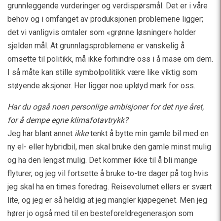
grunnleggende vurderinger og verdispørsmål. Det er i våre
behov og i omfanget av produksjonen problemene ligger;
det vi vanligvis omtaler som «grønne løsninger» holder
sjelden mål. At grunnlagsproblemene er vanskelig å
omsette til politikk, må ikke forhindre oss i å mase om dem.
I så måte kan stille symbolpolitikk være like viktig som
støyende aksjoner. Her ligger noe upløyd mark for oss.
Har du også noen personlige ambisjoner for det nye året,
for å dempe egne klimafotavtrykk?
Jeg har blant annet
ikke
tenkt å bytte min gamle bil med en
ny el- eller hybridbil, men skal bruke den gamle minst mulig
og ha den lengst mulig. Det kommer ikke til å bli mange
flyturer, og jeg vil fortsette å bruke to-tre dager på tog hvis
jeg skal ha en times foredrag. Reisevolumet ellers er svært
lite, og jeg er så heldig at jeg mangler kjøpegenet. Men jeg
hører jo også med til en besteforeldregenerasjon som