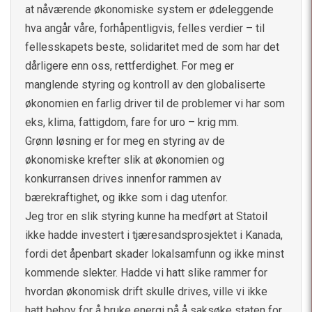
at nåværende økonomiske system er ødeleggende
hva angår våre, forhåpentligvis, felles verdier – til
fellesskapets beste, solidaritet med de som har det
dårligere enn oss, rettferdighet. For meg er
manglende styring og kontroll av den globaliserte
økonomien en farlig driver til de problemer vi har som
eks, klima, fattigdom, fare for uro – krig mm.
Grønn løsning er for meg en styring av de
økonomiske krefter slik at økonomien og
konkurransen drives innenfor rammen av
bærekraftighet, og ikke som i dag utenfor.
Jeg tror en slik styring kunne ha medført at Statoil
ikke hadde investert i tjæresandsprosjektet i Kanada,
fordi det åpenbart skader lokalsamfunn og ikke minst
kommende slekter. Hadde vi hatt slike rammer for
hvordan økonomisk drift skulle drives, ville vi ikke
hatt behov for å bruke energi på å saksøke staten for