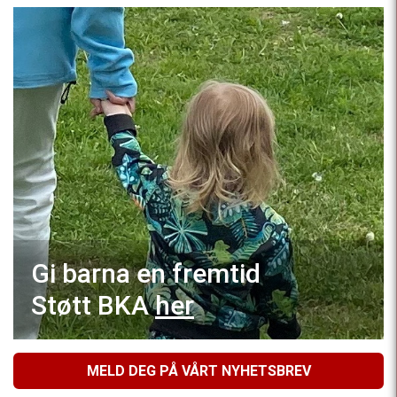
Gi barna en fremtid
Støtt BKA
her
MELD DEG PÅ VÅRT NYHETSBREV