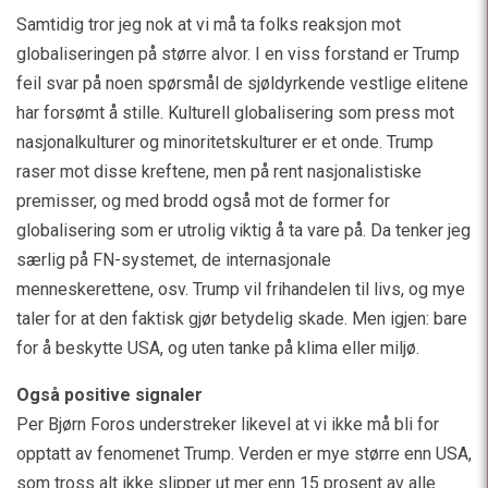
Samtidig tror jeg nok at vi må ta folks reaksjon mot
globaliseringen på større alvor. I en viss forstand er Trump
feil svar på noen spørsmål de sjøldyrkende vestlige elitene
har forsømt å stille. Kulturell globalisering som press mot
nasjonalkulturer og minoritetskulturer er et onde. Trump
raser mot disse kreftene, men på rent nasjonalistiske
premisser, og med brodd også mot de former for
globalisering som er utrolig viktig å ta vare på. Da tenker jeg
særlig på FN-systemet, de internasjonale
menneskerettene, osv. Trump vil frihandelen til livs, og mye
taler for at den faktisk gjør betydelig skade. Men igjen: bare
for å beskytte USA, og uten tanke på klima eller miljø.
Også positive signaler
Per Bjørn Foros understreker likevel at vi ikke må bli for
opptatt av fenomenet Trump. Verden er mye større enn USA,
som tross alt ikke slipper ut mer enn 15 prosent av alle