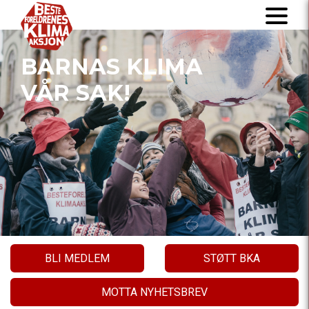
BARNAS KLIMA
VÅR SAK!
BLI MEDLEM
STØTT BKA
MOTTA NYHETSBREV