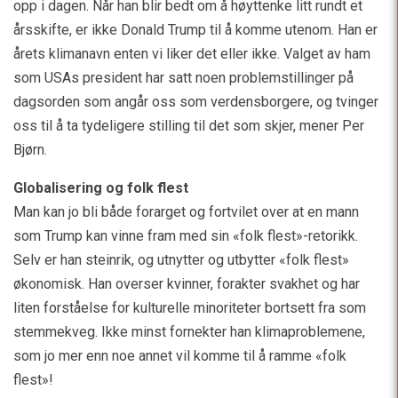
opp i dagen. Når han blir bedt om å høyttenke litt rundt et
årsskifte, er ikke Donald Trump til å komme utenom. Han er
årets klimanavn enten vi liker det eller ikke. Valget av ham
som USAs president har satt noen problemstillinger på
dagsorden som angår oss som verdensborgere, og tvinger
oss til å ta tydeligere stilling til det som skjer, mener Per
Bjørn.
Globalisering og folk flest
Man kan jo bli både forarget og fortvilet over at en mann
som Trump kan vinne fram med sin «folk flest»-retorikk.
Selv er han steinrik, og utnytter og utbytter «folk flest»
økonomisk. Han overser kvinner, forakter svakhet og har
liten forståelse for kulturelle minoriteter bortsett fra som
stemmekveg. Ikke minst fornekter han klimaproblemene,
som jo mer enn noe annet vil komme til å ramme «folk
flest»!