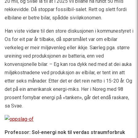
20 mil, og Svae la til at i 2025 vil bilane ha rundt 50 mils
rekkevidde. Då stoppar fossilbil-salet. Rett og slett fordi
elbilane er betre bilar, spådde siviløkonomen.
Han viste vidare til den store diskusjonen i kommunestyret i
Os for eit par år tilbake, då spørsmålet var om elbilar
verkeleg er meir miljøvenleg eller ikkje. Særleg pga. større
ureining ved produksjonen av batteria, enn ved
konvensjonelle bilar. – Eg kan roa dykk ned med at dei auka
miljøkostnadene ved produksjon av elbilar, er tent inn att
etter seks månader. Etter det er det rein netto i 15-20 år. Og
det på ein amerikansk energi-miks. Her i Noreg med 98
prosent fornybar energi på «tanken», går det endå raskare,
sa Svae.
Professor: Sol-energi nok til verdas straumforbruk