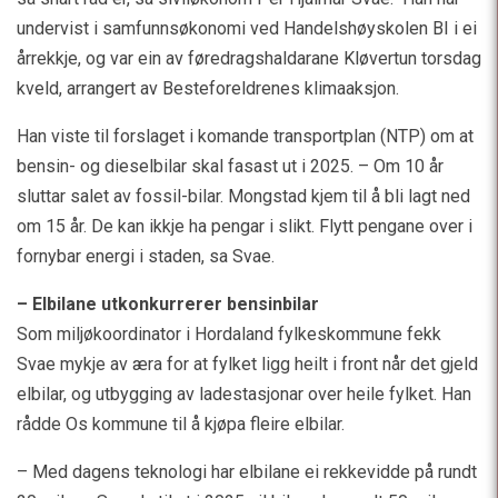
undervist i samfunnsøkonomi ved Handelshøyskolen BI i ei
årrekkje, og var ein av føredragshaldarane Kløvertun torsdag
kveld, arrangert av Besteforeldrenes klimaaksjon.
Han viste til forslaget i komande transportplan (NTP) om at
bensin- og dieselbilar skal fasast ut i 2025. – Om 10 år
sluttar salet av fossil-bilar. Mongstad kjem til å bli lagt ned
om 15 år. De kan ikkje ha pengar i slikt. Flytt pengane over i
fornybar energi i staden, sa Svae.
– Elbilane utkonkurrerer bensinbilar
Som miljøkoordinator i Hordaland fylkeskommune fekk
Svae mykje av æra for at fylket ligg heilt i front når det gjeld
elbilar, og utbygging av ladestasjonar over heile fylket. Han
rådde Os kommune til å kjøpa fleire elbilar.
– Med dagens teknologi har elbilane ei rekkevidde på rundt