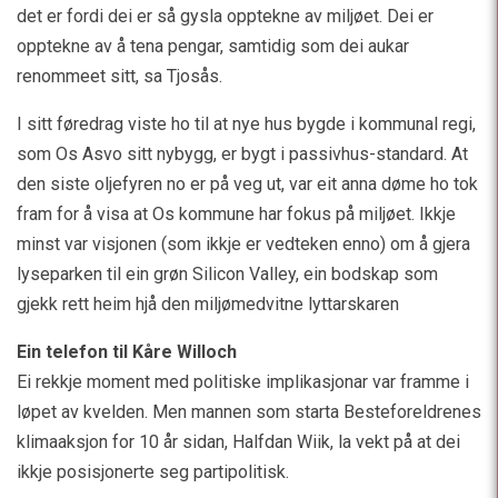
det er fordi dei er så gysla opptekne av miljøet. Dei er
opptekne av å tena pengar, samtidig som dei aukar
renommeet sitt, sa Tjosås.
I sitt føredrag viste ho til at nye hus bygde i kommunal regi,
som Os Asvo sitt nybygg, er bygt i passivhus-standard. At
den siste oljefyren no er på veg ut, var eit anna døme ho tok
fram for å visa at Os kommune har fokus på miljøet. Ikkje
minst var visjonen (som ikkje er vedteken enno) om å gjera
lyseparken til ein grøn Silicon Valley, ein bodskap som
gjekk rett heim hjå den miljømedvitne lyttarskaren
Ein telefon til Kåre Willoch
Ei rekkje moment med politiske implikasjonar var framme i
løpet av kvelden. Men mannen som starta Besteforeldrenes
klimaaksjon for 10 år sidan, Halfdan Wiik, la vekt på at dei
ikkje posisjonerte seg partipolitisk.