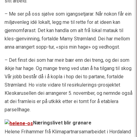
sitt arbeid.
– Me ser på oss sjølve som igangsetjarar. Når nokon får ein
miljøvenleg idé lokalt, legg me til rette for at ideen kan
gjennomførast. Det kan handla om alt frå lokal matauk til
kles-gjenvinning, fortalde Marny Strømland. Dei har mellom
anna arrangert sopp-tur, «spis min hage» og vedhogst.
– Det finst dei som har meir bær enn dei treng, og dei som
ikkje har hage. Og mange treng ved utan å ha tilgang til skog.
Vår jobb består då i å kopla i hop dei to partane, fortalde
Strømland. Ho viste vidare til resirkulerings-prosjektet
Kleskarusellen dei arrangerer 5. november, og nemnde også
at dei framleis er på utkikk etter ei tomt for å etablera
parsellhage.
Næringslivet blir grønare
Helene Frihammer frå Klimapartnarsamarbeidet i Hordaland