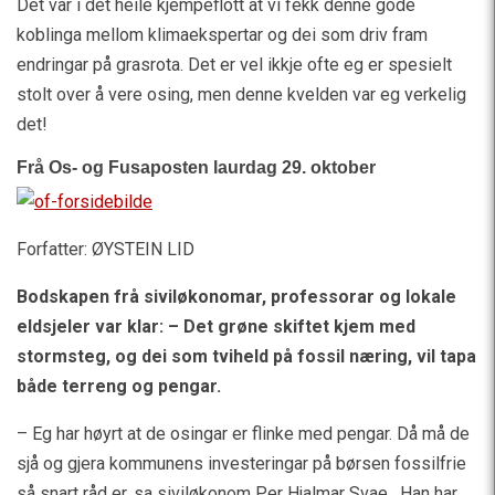
Det var i det heile kjempeflott at vi fekk denne gode
koblinga mellom klimaekspertar og dei som driv fram
endringar på grasrota. Det er vel ikkje ofte eg er spesielt
stolt over å vere osing, men denne kvelden var eg verkelig
det!
Frå Os- og Fusaposten laurdag 29. oktober
Forfatter: ØYSTEIN LID
Bodskapen frå siviløkonomar, professorar og lokale
eldsjeler var klar: – Det grøne skiftet kjem med
stormsteg, og dei som tviheld på fossil næring, vil tapa
både terreng og pengar.
– Eg har høyrt at de osingar er flinke med pengar. Då må de
sjå og gjera kommunens investeringar på børsen fossilfrie
så snart råd er, sa siviløkonom Per Hjalmar Svae. Han har