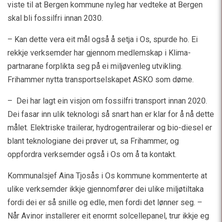
viste til at Bergen kommune nyleg har vedteke at Bergen
skal bli fossilfri innan 2030.
– Kan dette vera eit mål også å setja i Os, spurde ho. Ei
rekkje verksemder har gjennom medlemskap i Klima-
partnarane forplikta seg på ei miljøvenleg utvikling.
Frihammer nytta transportselskapet ASKO som døme.
– Dei har lagt ein visjon om fossilfri transport innan 2020.
Dei fasar inn ulik teknologi så snart han er klar for å nå dette
målet. Elektriske trailerar, hydrogentrailerar og bio-diesel er
blant teknologiane dei prøver ut, sa Frihammer, og
oppfordra verksemder også i Os om å ta kontakt.
Kommunalsjef Aina Tjosås i Os kommune kommenterte at
ulike verksemder ikkje gjennomfører dei ulike miljøtiltaka
fordi dei er så snille og edle, men fordi det lønner seg. –
Når Avinor installerer eit enormt solcellepanel, trur ikkje eg