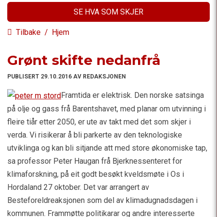
SE HVA SOM SKJER
Tilbake
/
Hjem
Grønt skifte nedanfrå
PUBLISERT 29.10.2016 AV REDAKSJONEN
Framtida er elektrisk. Den norske satsinga
på olje og gass frå Barentshavet, med planar om utvinning i
fleire tiår etter 2050, er ute av takt med det som skjer i
verda. Vi risikerar å bli parkerte av den teknologiske
utviklinga og kan bli sitjande att med store økonomiske tap,
sa professor Peter Haugan frå Bjerknessenteret for
klimaforskning, på eit godt besøkt kveldsmøte i Os i
Hordaland 27 oktober. Det var arrangert av
Besteforeldreaksjonen som del av klimadugnadsdagen i
kommunen. Frammøtte politikarar og andre interesserte