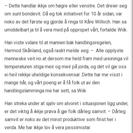
– Dette handlar ikkje om høgre eller venstre. Det dreier seg
om sunt bondevit. Då eg tok initiativet for 10 år sidan, var
noko av det første eg gjorde å ringa til Kåre Willoch. Han sa
umiddelbart ja til å vera med på oppropet vårt, fortalde Wiik.
Han viste vidare til at mannen bak handlingsregelen,
Hermod Skånland, også raskt melde seg. – Alle opplyste
menneske veit no at dersom me held fram med ureininga vil
temperaturen stiga meir og meir på jorda, og det vil gje oss
ei heil rekkje uheldige konsekvensar. Dette har me visst i
mange tiår, og vårt poeng er å få folk ut av den
handlingslamminga me har sett, sa Wiik.
Han streka under at sjølv om alvoret i situasjonen ligg under,
er det viktig å ikkje prøva å gje folk dårleg samvit. – Dårleg
samvit er noko av det minst produktive som finst her i
verda. Me har ikkje lov å vera pessimistar.