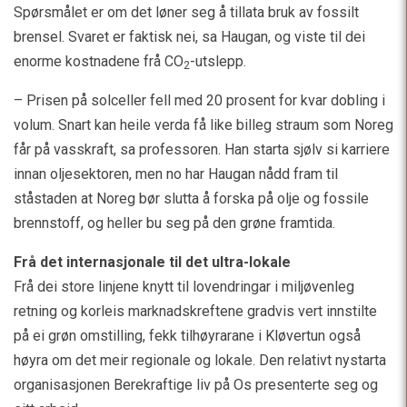
Spørsmålet er om det løner seg å tillata bruk av fossilt
brensel. Svaret er faktisk nei, sa Haugan, og viste til dei
enorme kostnadene frå CO
-utslepp.
2
– Prisen på solceller fell med 20 prosent for kvar dobling i
volum. Snart kan heile verda få like billeg straum som Noreg
får på vasskraft, sa professoren. Han starta sjølv si karriere
innan oljesektoren, men no har Haugan nådd fram til
ståstaden at Noreg bør slutta å forska på olje og fossile
brennstoff, og heller bu seg på den grøne framtida.
Frå det internasjonale til det ultra-lokale
Frå dei store linjene knytt til lovendringar i miljøvenleg
retning og korleis marknadskreftene gradvis vert innstilte
på ei grøn omstilling, fekk tilhøyrarane i Kløvertun også
høyra om det meir regionale og lokale. Den relativt nystarta
organisasjonen Berekraftige liv på Os presenterte seg og