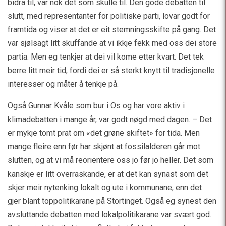
bidra til, var nok det som skulle til. Den gode debatten til
slutt, med representanter for politiske parti, lovar godt for
framtida og viser at det er eit stemningsskifte på gang. Det
var sjølsagt litt skuffande at vi ikkje fekk med oss dei store
partia. Men eg tenkjer at dei vil kome etter kvart. Det tek
berre litt meir tid, fordi dei er så sterkt knytt til tradisjonelle
interesser og måter å tenkje på.
Også Gunnar Kvåle som bur i Os og har vore aktiv i
klimadebatten i mange år, var godt nøgd med dagen. – Det
er mykje tomt prat om «det grøne skiftet» for tida. Men
mange fleire enn før har skjønt at fossilalderen går mot
slutten, og at vi må reorientere oss jo før jo heller. Det som
kanskje er litt overraskande, er at det kan synast som det
skjer meir nytenking lokalt og ute i kommunane, enn det
gjer blant toppolitikarane på Stortinget. Også eg synest den
avsluttande debatten med lokalpolitikarane var svært god.