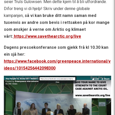
seier Truls Gulowsen. Men dette kjem til å bli utfordrande.
Difor treng vi di hjelp! Skriv under denne globale
kampanjen,
så vi kan bruke ditt namn saman med
tusenvis av andre som bevis i rettsaken på kor mange
som ønskjer å verne om Arktis og klimaet
vårt:
https://www.savethearctic.org/live
Dagens pressekonferanse som gjekk frå kl 10.30 kan
ein sjå her:
https://www.facebook.com/greenpeace.international/v
ideos/10154256442098300