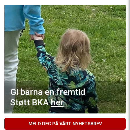
Gi barna en fremtid
Støtt BKA
her
MELD DEG PÅ VÅRT NYHETSBREV