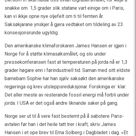
snakke om 1,5 grader slik statane vart einige om i Paris,
kan vi ikkje opne nye oljefelt om ti til femten år.
Saksøkjarane ynskjer å gjera vedtaket om tildeling av 23.
konsesjonsrunde ugyldig.
Den amerikanske klimaforskaren James Hansen er igjen i
Norge for å støtte klimasøksmålet, og slo under
pressekonferansen fast at temperaturen på jorda nå er 1,3
grader høgare enn i førindustriell tid. Saman med sitt eldste
barnebarn Sophie har han sjølv saksøkt den amerikanske
regjeringa og krev utsleppsreduksjonar. Forskinga er klar:
Det aller meste av resterande fossil energi må forbli under
jorda. I USA er det også andre liknande saker på gang.
Norge ser ut til å vere fast bestemt på å sabotere Paris-
avtalen før han i det heile tatt trer i kraft, skriv James
Hansen i et ope brev til Erna Solberg i Dagbladet i dag. «Et