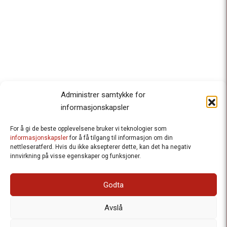
Administrer samtykke for
informasjonskapsler
For å gi de beste opplevelsene bruker vi teknologier som
Besteforeldrenes klimaaksjon
informasjonskapsler
for å få tilgang til informasjon om din
nettleseratferd. Hvis du ikke aksepterer dette, kan det ha negativ
Ansvarlig redaktør
: Halfdan Wiik |
innvirkning på visse egenskaper og funksjoner.
halfdan.wiik@besteforeldrene.no
| 971 96 809
Besøksadresse
: Hausmannsgt. 19, 0182 Oslo
Godta
Postadresse
: Postboks 1231 Vika, 0110 Oslo.
E-post
: post@besteforeldreaksjonen.no
Avslå
Organisasjonsnummer
: 998 636 779
Vår Personvernerklæring
Informasjonskapsler (Cookies)