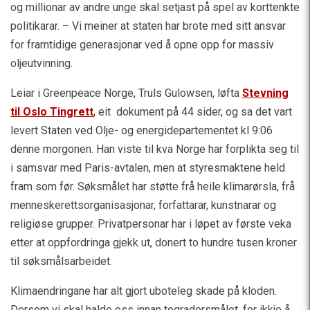
og millionar av andre unge skal setjast på spel av korttenkte
politikarar. – Vi meiner at staten har brote med sitt ansvar
for framtidige generasjonar ved å opne opp for massiv
oljeutvinning.
Leiar i Greenpeace Norge, Truls Gulowsen, løfta
Stevning
til Oslo Tingrett
,
eit dokument på 44 sider, og sa det vart
levert Staten ved Olje- og energidepartementet kl 9:06
denne morgonen. Han viste til kva Norge har forplikta seg til
i samsvar med Paris-avtalen, men at styresmaktene held
fram som før. Søksmålet har støtte frå heile klimarørsla, frå
menneskerettsorganisasjonar, forfattarar, kunstnarar og
religiøse grupper. Privatpersonar har i løpet av første veka
etter at oppfordringa gjekk ut, donert to hundre tusen kroner
til søksmålsarbeidet.
Klimaendringane har alt gjort uboteleg skade på kloden.
Dersom vi skal halde oss innan togradersmålet, for ikkje å