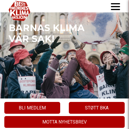
BARNAS KLIMA
VÅR SAK!
BLI MEDLEM
STØTT BKA
MOTTA NYHETSBREV