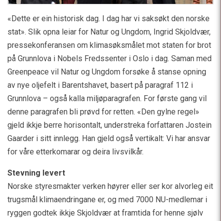
«Dette er ein historisk dag. I dag har vi saksøkt den norske
stat». Slik opna leiar for Natur og Ungdom, Ingrid Skjoldvær,
pressekonferansen om klimasøksmålet mot staten for brot
på Grunnlova i Nobels Fredssenter i Oslo i dag. Saman med
Greenpeace vil Natur og Ungdom forsøke å stanse opning
av nye oljefelt i Barentshavet, basert på paragraf 112 i
Grunnlova – også kalla miljøparagrafen. For første gang vil
denne paragrafen bli prøvd for retten. «Den gylne regel»
gjeld ikkje berre horisontalt, understreka forfattaren Jostein
Gaarder i sitt innlegg. Han gjeld også vertikalt: Vi har ansvar
for våre etterkomarar og deira livsvilkår.
Stevning levert
Norske styresmakter verken høyrer eller ser kor alvorleg eit
trugsmål klimaendringane er, og med 7000 NU-medlemar i
ryggen godtek ikkje Skjoldvær at framtida for henne sjølv