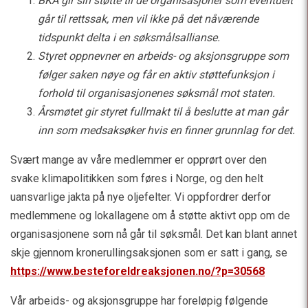
BKA gir sin støtte til de organisasjoner som eventuelt
går til rettssak, men vil ikke på det nåværende
tidspunkt delta i en søksmålsallianse.
Styret oppnevner en arbeids- og aksjonsgruppe som
følger saken nøye og får en aktiv
støttefunksjon i
forhold til organisasjonenes søksmål mot staten.
Årsmøtet gir styret fullmakt til å beslutte at man går
inn som medsaksøker hvis en
finner grunnlag for det.
Svært mange av våre medlemmer er opprørt over den
svake klimapolitikken som føres i Norge, og den helt
uansvarlige jakta på nye oljefelter. Vi oppfordrer derfor
medlemmene og lokallagene om å støtte aktivt opp om de
organisasjonene som nå går til søksmål. Det kan blant annet
skje gjennom kronerullingsaksjonen som er satt i gang, se
https://www.besteforeldreaksjonen.no/?p=30568
Vår arbeids- og aksjonsgruppe har foreløpig følgende