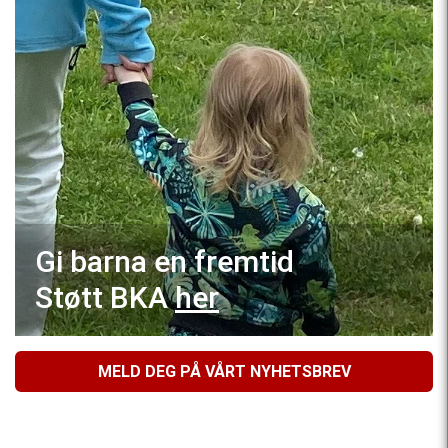
Gi barna en fremtid
Støtt BKA
her
MELD DEG PÅ VÅRT NYHETSBREV