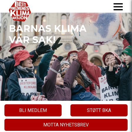
BARNAS KLIMA
VÅR SAK!
BLI MEDLEM
STØTT BKA
MOTTA NYHETSBREV