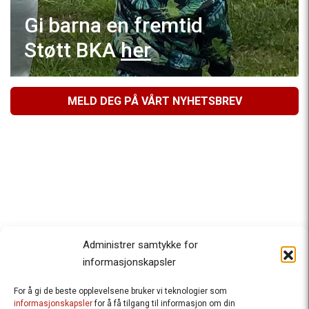
Gi barna en fremtid
Støtt BKA
her
MELD DEG PÅ VÅRT NYHETSBREV
Administrer samtykke for
informasjonskapsler
For å gi de beste opplevelsene bruker vi teknologier som
Besteforeldrenes klimaaksjon
informasjonskapsler
for å få tilgang til informasjon om din