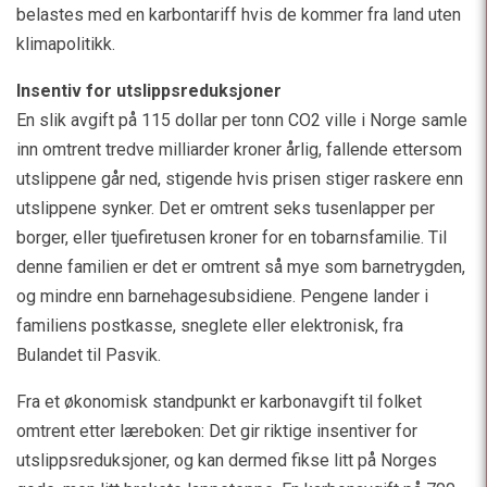
belastes med en karbontariff hvis de kommer fra land uten
klimapolitikk.
Insentiv for utslippsreduksjoner
En slik avgift på 115 dollar per tonn CO2 ville i Norge samle
inn omtrent tredve milliarder kroner årlig, fallende ettersom
utslippene går ned, stigende hvis prisen stiger raskere enn
utslippene synker. Det er omtrent seks tusenlapper per
borger, eller tjuefiretusen kroner for en tobarnsfamilie. Til
denne familien er det er omtrent så mye som barnetrygden,
og mindre enn barnehagesubsidiene. Pengene lander i
familiens postkasse, sneglete eller elektronisk, fra
Bulandet til Pasvik.
Fra et økonomisk standpunkt er karbonavgift til folket
omtrent etter læreboken: Det gir riktige insentiver for
utslippsreduksjoner, og kan dermed fikse litt på Norges