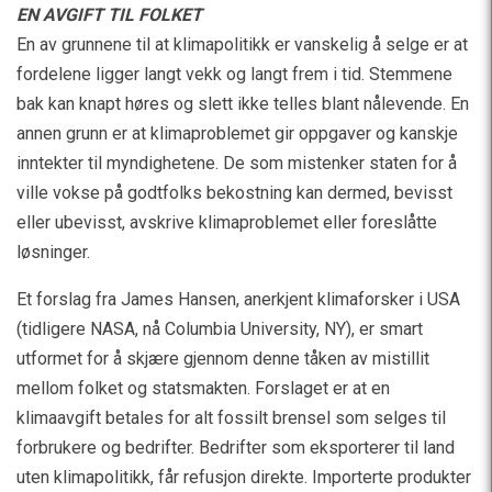
EN AVGIFT TIL FOLKET
En av grunnene til at klimapolitikk er vanskelig å selge er at
fordelene ligger langt vekk og langt frem i tid. Stemmene
bak kan knapt høres og slett ikke telles blant nålevende. En
annen grunn er at klimaproblemet gir oppgaver og kanskje
inntekter til myndighetene. De som mistenker staten for å
ville vokse på godtfolks bekostning kan dermed, bevisst
eller ubevisst, avskrive klimaproblemet eller foreslåtte
løsninger.
Et forslag fra James Hansen, anerkjent klimaforsker i USA
(tidligere NASA, nå Columbia University, NY), er smart
utformet for å skjære gjennom denne tåken av mistillit
mellom folket og statsmakten. Forslaget er at en
klimaavgift betales for alt fossilt brensel som selges til
forbrukere og bedrifter. Bedrifter som eksporterer til land
uten klimapolitikk, får refusjon direkte. Importerte produkter