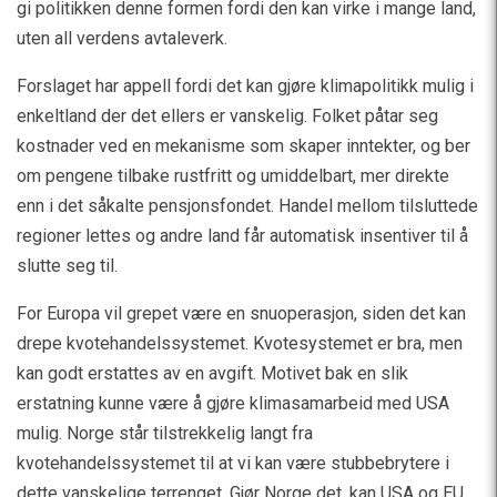
gi politikken denne formen fordi den kan virke i mange land,
uten all verdens avtaleverk.
Forslaget har appell fordi det kan gjøre klimapolitikk mulig i
enkeltland der det ellers er vanskelig. Folket påtar seg
kostnader ved en mekanisme som skaper inntekter, og ber
om pengene tilbake rustfritt og umiddelbart, mer direkte
enn i det såkalte pensjonsfondet. Handel mellom tilsluttede
regioner lettes og andre land får automatisk insentiver til å
slutte seg til.
For Europa vil grepet være en snuoperasjon, siden det kan
drepe kvotehandelssystemet. Kvotesystemet er bra, men
kan godt erstattes av en avgift. Motivet bak en slik
erstatning kunne være å gjøre klimasamarbeid med USA
mulig. Norge står tilstrekkelig langt fra
kvotehandelssystemet til at vi kan være stubbebrytere i
dette vanskelige terrenget. Gjør Norge det, kan USA og EU