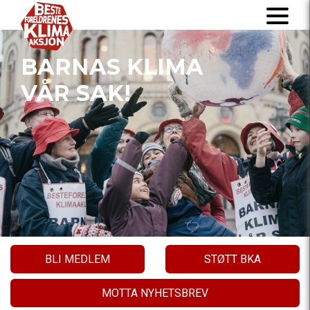
BARNAS KLIMA
VÅR SAK!
BLI MEDLEM
STØTT BKA
MOTTA NYHETSBREV