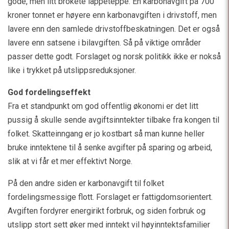
gode, men litt brokete lappeteppe. En karbonavgift på 700
kroner tonnet er høyere enn karbonavgiften i drivstoff, men
lavere enn den samlede drivstoffbeskatningen. Det er også
lavere enn satsene i bilavgiften. Så på viktige områder
passer dette godt. Forslaget og norsk politikk ikke er nokså
like i trykket på utslippsreduksjoner.
God fordelingseffekt
Fra et standpunkt om god offentlig økonomi er det litt
pussig å skulle sende avgiftsinntekter tilbake fra kongen til
folket. Skatteinngang er jo kostbart så man kunne heller
bruke inntektene til å senke avgifter på sparing og arbeid,
slik at vi får et mer effektivt Norge.
På den andre siden er karbonavgift til folket
fordelingsmessige flott. Forslaget er fattigdomsorientert.
Avgiften fordyrer energirikt forbruk, og siden forbruk og
utslipp stort sett øker med inntekt vil høyinntektsfamilier