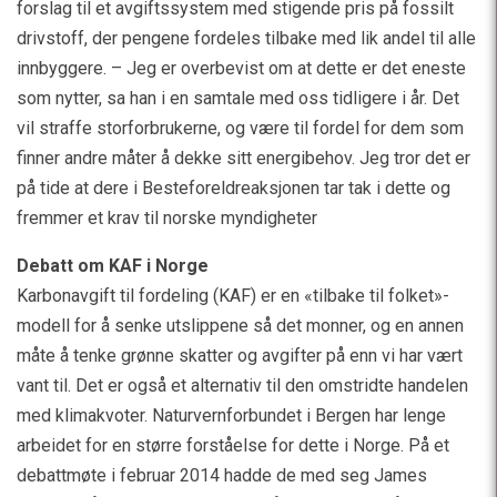
forslag til et avgiftssystem med stigende pris på fossilt
drivstoff, der pengene fordeles tilbake med lik andel til alle
innbyggere. – Jeg er overbevist om at dette er det eneste
som nytter, sa han i en samtale med oss tidligere i år. Det
vil straffe storforbrukerne, og være til fordel for dem som
finner andre måter å dekke sitt energibehov. Jeg tror det er
på tide at dere i Besteforeldreaksjonen tar tak i dette og
fremmer et krav til norske myndigheter
Debatt om KAF i Norge
Karbonavgift til fordeling (KAF) er en «tilbake til folket»-
modell for å senke utslippene så det monner, og en annen
måte å tenke grønne skatter og avgifter på enn vi har vært
vant til. Det er også et alternativ til den omstridte handelen
med klimakvoter. Naturvernforbundet i Bergen har lenge
arbeidet for en større forståelse for dette i Norge. På et
debattmøte i februar 2014 hadde de med seg James