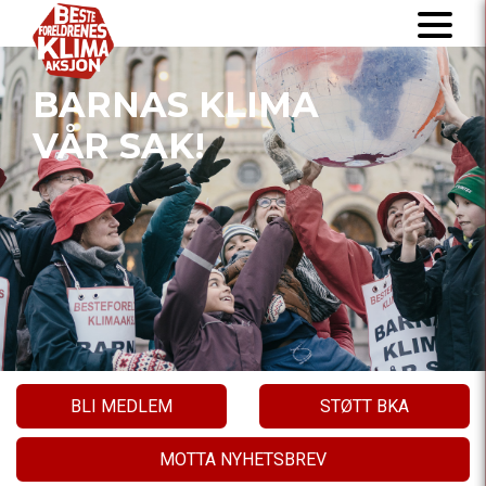
BARNAS KLIMA
VÅR SAK!
BLI MEDLEM
STØTT BKA
MOTTA NYHETSBREV