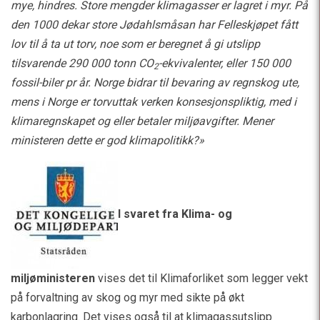
mye, hindres. Store mengder klimagasser er lagret i myr. På
den 1000 dekar store Jødahlsmåsan har Felleskjøpet fått
lov til å ta ut torv, noe som er beregnet å gi utslipp
tilsvarende 290 000 tonn CO
-ekvivalenter, eller 150 000
2
fossil-biler pr år. Norge bidrar til bevaring av regnskog ute,
mens i Norge er torvuttak verken konsesjonspliktig, med i
klimaregnskapet og eller betaler miljøavgifter. Mener
ministeren dette er god klimapolitikk?»
I svaret fra Klima- og
miljøministeren
vises det til Klimaforliket som legger vekt
på forvaltning av skog og myr med sikte på økt
karbonlagring. Det vises også til at klimagassutslipp