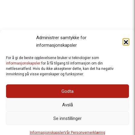
Administrer samtykke for
informasjonskapsler
For å gi de beste opplevelsene bruker vi teknologier som
Besteforeldrenes klimaaksjon
informasjonskapsler
for å få tilgang til informasjon om din
nettleseratferd. Hvis du ikke aksepterer dette, kan det ha negativ
Ansvarlig redaktør
: Halfdan Wiik |
innvirkning på visse egenskaper og funksjoner.
halfdan.wiik@besteforeldrene.no
| 971 96 809
Besøksadresse
: Hausmannsgt. 19, 0182 Oslo
Godta
Postadresse
: Postboks 1231 Vika, 0110 Oslo.
E-post
: post@besteforeldreaksjonen.no
Avslå
Organisasjonsnummer
: 998 636 779
Vår Personvernerklæring
Informasjonskapsler (Cookies)
Se innstillinger
Webutvikling av
Frameworks AS
| Logo av Blanke Ark | Design av
Informasjonskapsler
Vår Personvernerklæring
Merete Bertheau