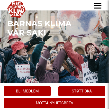
BARNAS KLIMA
VÅR SAK!
BLI MEDLEM
STØTT BKA
MOTTA NYHETSBREV