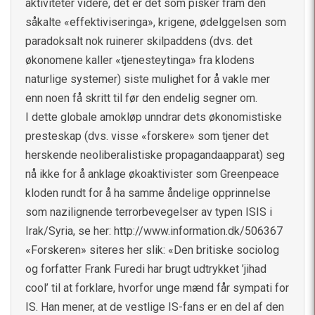
aktiviteter videre, det er det som pisker fram den
såkalte «effektiviseringa», krigene, ødelggelsen som
paradoksalt nok ruinerer skilpaddens (dvs. det
økonomene kaller «tjenesteytinga» fra klodens
naturlige systemer) siste mulighet for å vakle mer
enn noen få skritt til før den endelig segner om.
I dette globale amokløp unndrar dets økonomistiske
presteskap (dvs. visse «forskere» som tjener det
herskende neoliberalistiske propagandaapparat) seg
nå ikke for å anklage økoaktivister som Greenpeace
kloden rundt for å ha samme åndelige opprinnelse
som nazilignende terrorbevegelser av typen ISIS i
Irak/Syria, se her:
http://www.information.dk/506367
«Forskeren» siteres her slik: «Den britiske sociolog
og forfatter Frank Furedi har brugt udtrykket ’jihad
cool’ til at forklare, hvorfor unge mænd får sympati for
IS. Han mener, at de vestlige IS-fans er en del af den