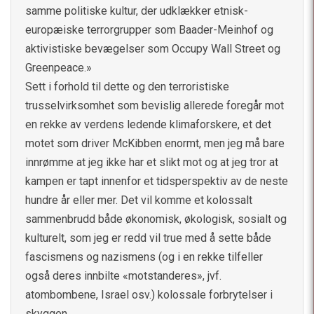
samme politiske kultur, der udklækker etnisk-
europæiske terrorgrupper som Baader-Meinhof og
aktivistiske bevægelser som Occupy Wall Street og
Greenpeace.»
Sett i forhold til dette og den terroristiske
trusselvirksomhet som bevislig allerede foregår mot
en rekke av verdens ledende klimaforskere, et det
motet som driver McKibben enormt, men jeg må bare
innrømme at jeg ikke har et slikt mot og at jeg tror at
kampen er tapt innenfor et tidsperspektiv av de neste
hundre år eller mer. Det vil komme et kolossalt
sammenbrudd både økonomisk, økologisk, sosialt og
kulturelt, som jeg er redd vil true med å sette både
fascismens og nazismens (og i en rekke tilfeller
også deres innbilte «motstanderes», jvf.
atombombene, Israel osv.) kolossale forbrytelser i
skyggen.