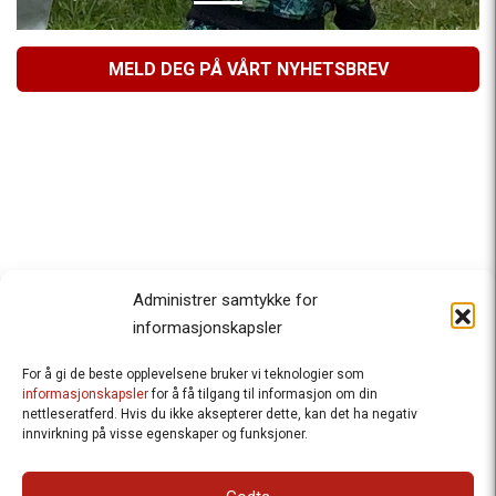
MELD DEG PÅ VÅRT NYHETSBREV
Administrer samtykke for
informasjonskapsler
For å gi de beste opplevelsene bruker vi teknologier som
Besteforeldrenes klimaaksjon
informasjonskapsler
for å få tilgang til informasjon om din
nettleseratferd. Hvis du ikke aksepterer dette, kan det ha negativ
Ansvarlig redaktør
: Halfdan Wiik |
innvirkning på visse egenskaper og funksjoner.
halfdan.wiik@besteforeldrene.no
| 971 96 809
Besøksadresse
: Hausmannsgt. 19, 0182 Oslo