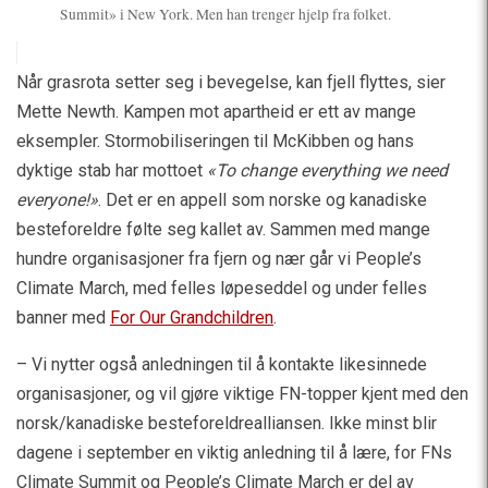
Summit» i New York. Men han trenger hjelp fra folket.
Når grasrota setter seg i bevegelse, kan fjell flyttes, sier
Mette Newth. Kampen mot apartheid er ett av mange
eksempler. Stormobiliseringen til McKibben og hans
dyktige stab har mottoet
«To change everything we need
everyone!»
. Det er en appell som norske og kanadiske
besteforeldre følte seg kallet av. Sammen med mange
hundre organisasjoner fra fjern og nær går vi People’s
Climate March, med felles løpeseddel og under felles
banner med
For Our Grandchildren
.
– Vi nytter også anledningen til å kontakte likesinnede
organisasjoner, og vil gjøre viktige FN-topper kjent med den
norsk/kanadiske besteforeldrealliansen. Ikke minst blir
dagene i september en viktig anledning til å lære, for FNs
Climate Summit og People’s Climate March er del av