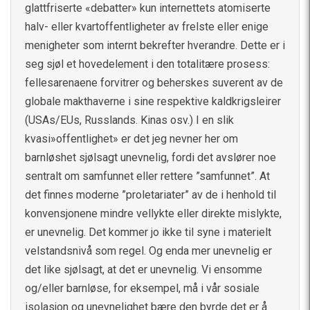
glattfriserte «debatter» kun internettets atomiserte
halv- eller kvartoffentligheter av frelste eller enige
menigheter som internt bekrefter hverandre. Dette er i
seg sjøl et hovedelement i den totalitære prosess:
fellesarenaene forvitrer og beherskes suverent av de
globale makthaverne i sine respektive kaldkrigsleirer
(USAs/EUs, Russlands. Kinas osv.) I en slik
kvasi»offentlighet» er det jeg nevner her om
barnløshet sjølsagt unevnelig, fordi det avslører noe
sentralt om samfunnet eller rettere ”samfunnet”. At
det finnes moderne ”proletariater” av de i henhold til
konvensjonene mindre vellykte eller direkte mislykte,
er unevnelig. Det kommer jo ikke til syne i materielt
velstandsnivå som regel. Og enda mer unevnelig er
det like sjølsagt, at det er unevnelig. Vi ensomme
og/eller barnløse, for eksempel, må i vår sosiale
isolasjon og unevnelighet bære den byrde det er å