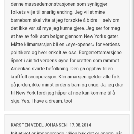
denne massedemonstrasjonen som synliggjør
folkets vilje til snarlig endring. Jeg vil at mine
barnebarn skal vite at jeg forsøkte å bidra – selv om
det ikke var så mye jeg kunne gjøre. Jeg ser for meg
et hav av folk som bølger gjennom New Yorks gater.
Måtte klimamarsjen bli en «eye-opener» for verdens
politikere og hver enkelt av oss. Borgerrettsmarsjene
åpnet i sin tid verdens øyne for uretten som rammet
Amerikas svarte befolkning. Den ga opphav til en
kraftfull snuoperasjon. Klimamarsjen gjelder alle folk
på jorden, ikke minst jordens barn og unge. Ja, jeg drar
til New York fordi jeg håper at noe kan komme til å
skje. Yes, I have a dream, too!
KARSTEN VEDEL JOHANSEN |
17.08.2014
Initiativet er imponerende, viljen bak det er enorm, når