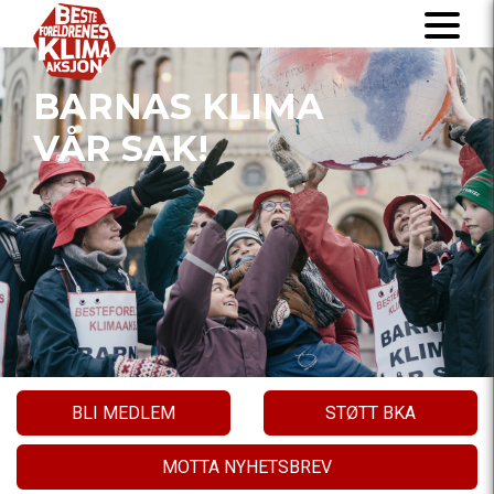
BARNAS KLIMA
VÅR SAK!
BLI MEDLEM
STØTT BKA
MOTTA NYHETSBREV