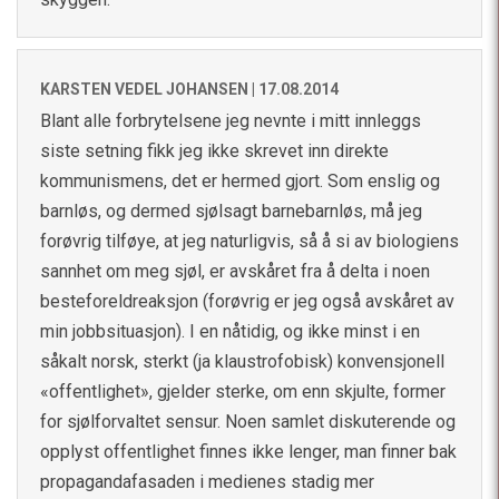
KARSTEN VEDEL JOHANSEN |
17.08.2014
Blant alle forbrytelsene jeg nevnte i mitt innleggs
siste setning fikk jeg ikke skrevet inn direkte
kommunismens, det er hermed gjort. Som enslig og
barnløs, og dermed sjølsagt barnebarnløs, må jeg
forøvrig tilføye, at jeg naturligvis, så å si av biologiens
sannhet om meg sjøl, er avskåret fra å delta i noen
besteforeldreaksjon (forøvrig er jeg også avskåret av
min jobbsituasjon). I en nåtidig, og ikke minst i en
såkalt norsk, sterkt (ja klaustrofobisk) konvensjonell
«offentlighet», gjelder sterke, om enn skjulte, former
for sjølforvaltet sensur. Noen samlet diskuterende og
opplyst offentlighet finnes ikke lenger, man finner bak
propagandafasaden i medienes stadig mer