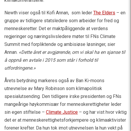
klimakonferansene.
Newth viser også til Kofi Annan, som leder
The Elders
– en
gruppe av tidligere statsledere som arbeider for fred og
menneskeretter. Det er maktpåliggende at verdens
regjeringer og næringslivsledere møter til FNs Climate
Summit med forpliktende og ambisiøse løsninger, sier
Annan.
«Dette året er avgjørende, om vi skal ha en sjanse til
å oppnå en avtale i 2015 som står i forhold til
utfordringene.»
Årets betydning markeres også av Ban Ki-moons
utnevnelse av Mary Robinson som klimapolitisk
spesialutsending. Den tidligere irske presidenten og FNs
mangeårige høykommisær for menneskerettigheter leder
sin egen stiftelse –
Climate Justice
– og har vist hvor viktig
det er at menneskerettighetsforkjempere og klimaaktivister
forener krefter. Da hun tok imot utnevnelsen la hun vekt på