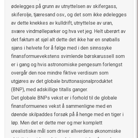
ødelegges på grunn av utnyttelsen av skifergass,
skiferolje, tjæresand osv., og det som ikke ødelegges
av dette knekkes av kulldrift, utnyttelse av uran,
svære vindmølleparker og hva vet jeg. Helt uberørt av
det faktum at sjøl alt dette det ikke har en snøballs
sjans i helvete for å følge med i den sinnssyke
finansformuevekstens svimlende børskarussell som
er i gang og hvis astronomiske pengesum forlengst
overgår den noe mindre fiktive verdisum som
utgjøres av det globale bruttonasjonalproduktet
(BNP), med adskillige titalls ganger.
Det globale BNPs vekst er i forhold til de globale
finansformuenes vekst å sammenligne med en
døende skilpaddes forsøk på å henge med en tiger i
løp. Men det er dette mer og mer komplett
urealistiske mål som driver allverdens økonomiske