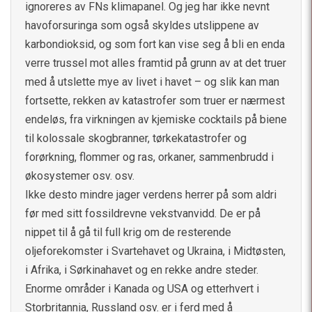
ignoreres av FNs klimapanel. Og jeg har ikke nevnt
havoforsuringa som også skyldes utslippene av
karbondioksid, og som fort kan vise seg å bli en enda
verre trussel mot alles framtid på grunn av at det truer
med å utslette mye av livet i havet – og slik kan man
fortsette, rekken av katastrofer som truer er nærmest
endeløs, fra virkningen av kjemiske cocktails på biene
til kolossale skogbranner, tørkekatastrofer og
forørkning, flommer og ras, orkaner, sammenbrudd i
økosystemer osv. osv.
Ikke desto mindre jager verdens herrer på som aldri
før med sitt fossildrevne vekstvanvidd. De er på
nippet til å gå til full krig om de resterende
oljeforekomster i Svartehavet og Ukraina, i Midtøsten,
i Afrika, i Sørkinahavet og en rekke andre steder.
Enorme områder i Kanada og USA og etterhvert i
Storbritannia, Russland osv. er i ferd med å