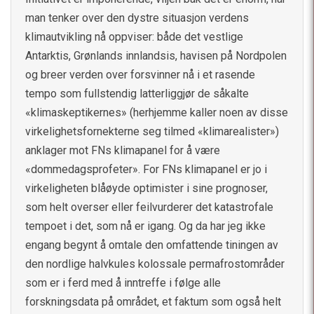
man tenker over den dystre situasjon verdens
klimautvikling nå oppviser: både det vestlige
Antarktis, Grønlands innlandsis, havisen på Nordpolen
og breer verden over forsvinner nå i et rasende
tempo som fullstendig latterliggjør de såkalte
«klimaskeptikernes» (herhjemme kaller noen av disse
virkelighetsfornekterne seg tilmed «klimarealister»)
anklager mot FNs klimapanel for å være
«dommedagsprofeter». For FNs klimapanel er jo i
virkeligheten blåøyde optimister i sine prognoser,
som helt overser eller feilvurderer det katastrofale
tempoet i det, som nå er igang. Og da har jeg ikke
engang begynt å omtale den omfattende tiningen av
den nordlige halvkules kolossale permafrostområder
som er i ferd med å inntreffe i følge alle
forskningsdata på området, et faktum som også helt