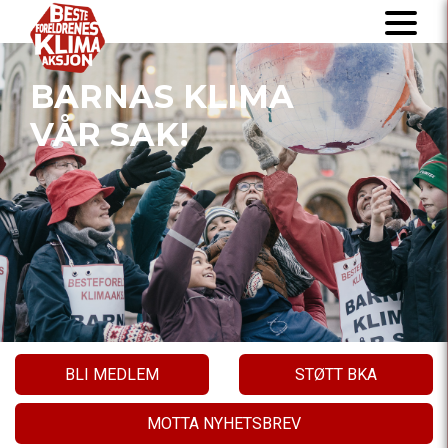
BARNAS KLIMA
VÅR SAK!
BLI MEDLEM
STØTT BKA
MOTTA NYHETSBREV