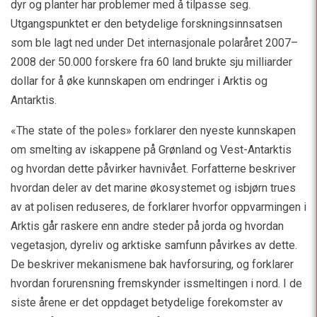
dyr og planter har problemer med å tilpasse seg.
Utgangspunktet er den betydelige forskningsinnsatsen
som ble lagt ned under Det internasjonale polaråret 2007–
2008 der 50.000 forskere fra 60 land brukte sju milliarder
dollar for å øke kunnskapen om endringer i Arktis og
Antarktis.
«The state of the poles» forklarer den nyeste kunnskapen
om smelting av iskappene på Grønland og Vest-Antarktis
og hvordan dette påvirker havnivået. Forfatterne beskriver
hvordan deler av det marine økosystemet og isbjørn trues
av at polisen reduseres, de forklarer hvorfor oppvarmingen i
Arktis går raskere enn andre steder på jorda og hvordan
vegetasjon, dyreliv og arktiske samfunn påvirkes av dette.
De beskriver mekanismene bak havforsuring, og forklarer
hvordan forurensning fremskynder issmeltingen i nord. I de
siste årene er det oppdaget betydelige forekomster av