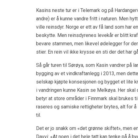
Kasins neste tur er i Telemark og på Hardangerv
andre) er å kunne vandre fritt i naturen. Men hy
ville reinsdyr. Norge er ett av få land som har en
beskytte. Men reinsdyrenes levekår er blitt kraf
bevare stammen, men likevel ødelegger for den 
stier. En rein vil ikke krysse en sti der det har 
Så går turen til Sørøya, som Kasin vandrer på l
bygging av et vindkraftanlegg i 2013, men dett
selskap kjøpte konsesjonen og bygget et lite kra
i vandringen kunne Kasin se Melkøya. Her skal 
betyr at store områder i Finnmark skal brukes ti
raseres og samiske rettigheter brytes, alt for å
til.
Det er jo snakk om «det grønne skiftet», men en
Davvi: «At noen i det hele tatt kan tenke på å b