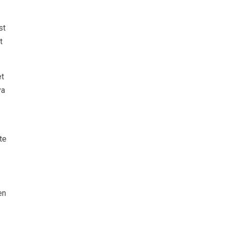
st
t
et
va
te
en