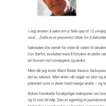
«Jeg ønsker å søke om a felle opp til 12 ulveje
nivå … Dette er et preventivt tiltak for å behold
Søknaden ble sendt for noen år siden til davær
Cox Barfot, avsluttet med å forsikre at dette va
en trussel mot ulvejegere og andre.
Men når jeg leser Marit Beate Kasins
Naturpar
del av naturen. Men arten vår utgjør en stor og
planeten som vi deler med mange andre – og tak
Boken fremkalte forskjellige reaksjoner om hver
og til sist litt håp. Den er egentlig et journal