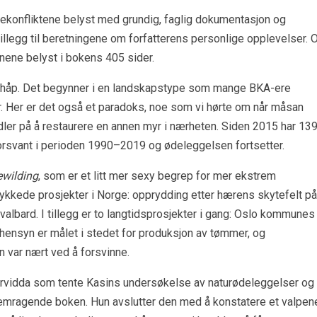
ssekonfliktene belyst med grundig, faglig dokumentasjon og
 tillegg til beretningene om forfatterens personlige opplevelser. 
emnene belyst i bokens 405 sider.
tt håp. Det begynner i en landskapstype som mange BKA-ere
 Her er det også et paradoks, noe som vi hørte om når måsan
ler på å restaurere en annen myr i nærheten. Siden 2015 har 13
forsvant i perioden 1990–2019 og ødeleggelsen fortsetter.
ewilding
, som er et litt mer sexy begrep for mer ekstrem
llykkede prosjekter i Norge: opprydding etter hærens skytefelt på
valbard. I tillegg er to langtidsprosjekter i gang: Oslo kommunes
jøhensyn er målet i stedet for produksjon av tømmer, og
en var nært ved å forsvinne.
gervidda som tente Kasins undersøkelse av naturødeleggelser og
emragende boken. Hun avslutter den med å konstatere et valpen