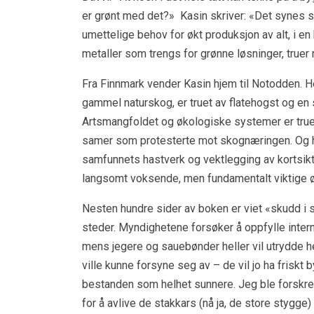
er grønt med det?» Kasin skriver: «Det synes 
umettelige behov for økt produksjon av alt, i en
metaller som trengs for grønne løsninger, truer n
Fra Finnmark vender Kasin hjem til Notodden. 
gammel naturskog, er truet av flatehogst og en
Artsmangfoldet og økologiske systemer er truet
samer som protesterte mot skognæringen. Og ho
samfunnets hastverk og vektlegging av kortsik
langsomt voksende, men fundamentalt viktige 
Nesten hundre sider av boken er viet «skudd i
steder. Myndighetene forsøker å oppfylle intern
mens jegere og sauebønder heller vil utrydde he
ville kunne forsyne seg av – de vil jo ha friskt
bestanden som helhet sunnere. Jeg ble forskrek
for å avlive de stakkars (nå ja, de store stygge