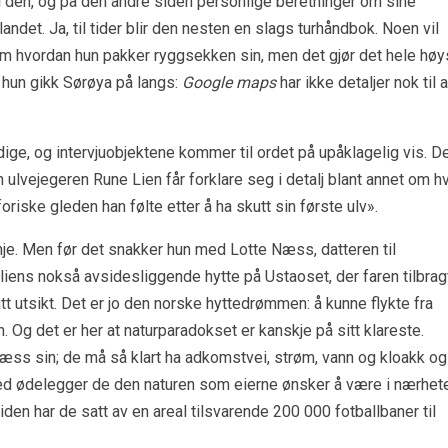
n i den, og på den andre siden personlige beretninger om sine
andet. Ja, til tider blir den nesten en slags turhåndbok. Noen vil
 om hvordan hun pakker ryggsekken sin, men det gjør det hele høy
a hun gikk Sørøya på langs:
Google maps
har ikke detaljer nok til a
ige, og intervjuobjektene kommer til ordet på upåklagelig vis. D
n ulvejegeren Rune Lien får forklare seg i detalj blant annet om h
ske gleden han følte etter å ha skutt sin første ulv».
nje. Men før det snakker hun med Lotte Næss, datteren til
iens nokså avsidesliggende hytte på Ustaoset, der faren tilbrag
ått utsikt. Det er jo den norske hyttedrømmen: å kunne flykte fra
 Og det er her at naturparadokset er kanskje på sitt klareste.
Næss sin; de må så klart ha adkomstvei, strøm, vann og kloakk og
ved ødelegger de den naturen som eierne ønsker å være i nærhet
n har de satt av en areal tilsvarende 200 000 fotballbaner til