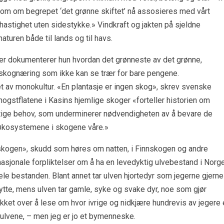
som om begrepet ‘det grønne skiftet’ nå assosieres med vårt
 hastighet uten sidestykke.» Vindkraft og jakten på sjeldne
aturen både til lands og til havs.
Her dokumenterer hun hvordan det grønneste av det grønne,
 skognæring som ikke kan se trær for bare pengene.
 av monokultur. «En plantasje er ingen skog», skrev svenske
gstflatene i Kasins hjemlige skoger «forteller historien om
tige behov, som underminerer nødvendigheten av å bevare de
økosystemene i skogene våre.»
 skogen», skudd som høres om natten, i Finnskogen og andre
asjonale forpliktelser om å ha en levedyktig ulvebestand i Norge
le bestanden. Blant annet tar ulven hjortedyr som jegerne gjerne
 bytte, mens ulven tar gamle, syke og svake dyr, noe som gjør
ket over å lese om hvor ivrige og nidkjære hundrevis av jegere 
) ulvene, – men jeg er jo et bymenneske.