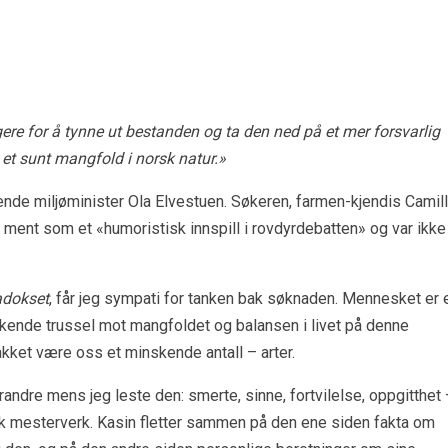
gere for å tynne ut bestanden og ta den ned på et mer forsvarlig
e et sunt mangfold i norsk natur.»
ende miljøminister Ola Elvestuen. Søkeren, farmen-kjendis Camil
r ment som et «humoristisk innspill i rovdyrdebatten» og var ikke
adokset
, får jeg sympati for tanken bak søknaden. Mennesket er 
 økende trussel mot mangfoldet og balansen i livet på denne
ket være oss et minskende antall – arter.
andre mens jeg leste den: smerte, sinne, fortvilelse, oppgitthet
istisk mesterverk. Kasin fletter sammen på den ene siden fakta om