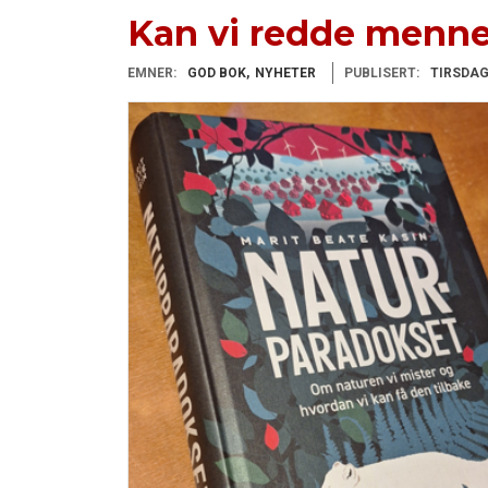
Kan vi redde menn
EMNER:
GOD BOK
NYHETER
PUBLISERT:
TIRSDAG