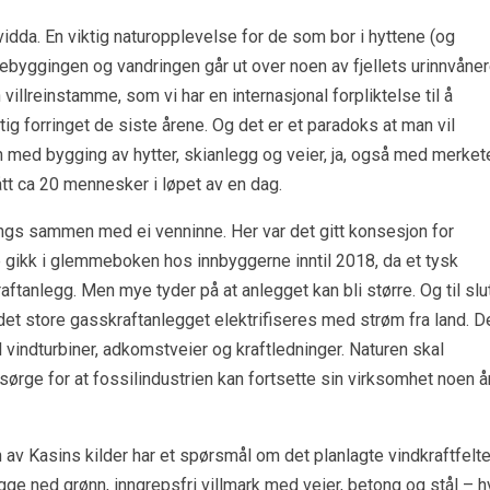
idda. En viktig naturopplevelse for de som bor i hyttene (og
ttebyggingen og vandringen går ut over noen av fjellets urinnvåner
 villreinstamme, som vi har en internasjonal forpliktelse til å
tig forringet de siste årene. Og det er et paradoks at man vil
med bygging av hytter, skianlegg og veier, ja, også med merket
gått ca 20 mennesker i løpet av en dag.
angs sammen med ei venninne. Her var det gitt konsesjon for
e gikk i glemmeboken hos innbyggerne inntil 2018, da et tysk
ftanlegg. Men mye tyder på at anlegget kan bli større. Og til slu
det store gasskraftanlegget elektrifiseres med strøm fra land. D
l vindturbiner, adkomstveier og kraftledninger. Naturen skal
 sørge for at fossilindustrien kan fortsette sin virksomhet noen å
 av Kasins kilder har et spørsmål om det planlagte vindkraftfelte
ygge ned grønn, inngrepsfri villmark med veier, betong og stål – h