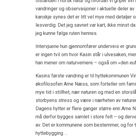
tilstanden i norsk natur og hvordan vi griper in
vandringer og observasjoner i aktuelle deler av l
kanskje synes det er litt vel mye med detaljer
lesverdig. Det jeg savnet var kart, ikke minst d
jeg kunne følge ruten hennes.
Intervjuene hun gjennomfører underveis er grund
er ingen tvil om hvor Kasin står i ulvesaken, me
han mener om naturvernere – også om «den eufori
Kasins første vandring er til hyttekommunen Vi
økofilosofen Arne Næss, som forteller om famil
mye tid i stillhet, nær naturen og med en storsl
storbyens stress og være i nærheten av naturen.
Dagens hytter er flere ganger større enn Arne 
må derfor bygges samlet i store felt – og der
av. Det er kommunene som bestemmer, og for tide
hyttebygging …