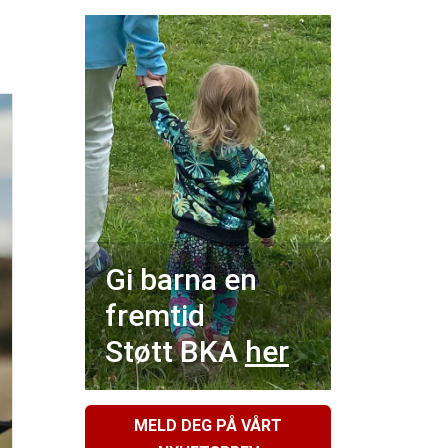
Gi barna en
fremtid
Støtt BKA
her
MELD DEG PÅ VÅRT