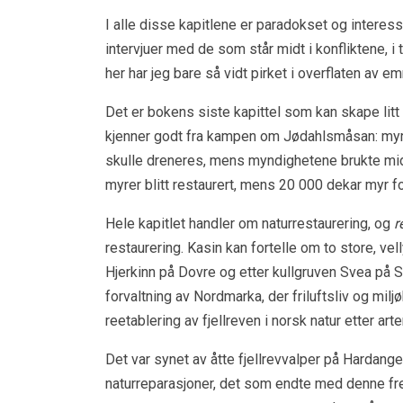
I alle disse kapitlene er paradokset og intere
intervjuer med de som står midt i konfliktene, i
her har jeg bare så vidt pirket i overflaten av 
Det er bokens siste kapittel som kan skape li
kjenner godt fra kampen om Jødahlsmåsan: myr.
skulle dreneres, mens myndighetene brukte mid
myrer blitt restaurert, mens 20 000 dekar myr 
Hele kapitlet handler om naturrestaurering, og
r
restaurering. Kasin kan fortelle om to store, ve
Hjerkinn på Dovre og etter kullgruven Svea på S
forvaltning av Nordmarka, der friluftsliv og mil
reetablering av fjellreven i norsk natur etter art
Det var synet av åtte fjellrevvalper på Hardan
naturreparasjoner, det som endte med denne fr