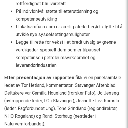
rettferdighet blir ivaretatt
På individnivå: støtte til etterutdanning og
kompetanseutvikling
I lokalsamfunn som er særlig sterkt berørt: støtte til å
utvikle nye sysselsettingsmuligheter
Legge til rette for vekst i et bredt utvalg av grønne
verdikjeder, spesielt dem som er tilpasset
kompetanse i petroleumsvirksomhet og
leverandørindustrien.
Etter presentasjon av rapporten
fikk vi en panelsamtale
ledet av Tor Hetland, kommentator Stavanger Aftenblad.
Deltakere var Camilla Houeland (forsker Fafo), Jo Jenseg
(avtroppende leder, LO i Stavanger), Jeanette Lea Romslo
(leder, Fagforbundet Ung), Tone Grindland (regiondirektør,
NHO Rogaland) og Randi Storhaug (nestleder i
Naturvernforbundet).