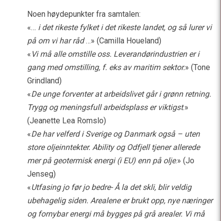
Noen høydepunkter fra samtalen:
«…
i det rikeste fylket i det rikeste landet, og så lurer vi
på om vi har råd
…» (Camilla Houeland)
«
Vi må alle omstille oss. Leverandørindustrien er i
gang med omstilling, f. eks av maritim sektor.
» (Tone
Grindland)
«
De unge forventer at arbeidslivet går i grønn retning.
Trygg og meningsfull arbeidsplass er viktigst
.»
(Jeanette Lea Romslo)
«
De har velferd i Sverige og Danmark også – uten
store oljeinntekter. Ability og Odfjell tjener allerede
mer på geotermisk energi (i EU) enn på olje
.» (Jo
Jenseg)
«
Utfasing jo før jo bedre- Å la det skli, blir veldig
ubehagelig siden. Arealene er brukt opp, nye næringer
og fornybar energi må bygges på grå arealer. Vi må