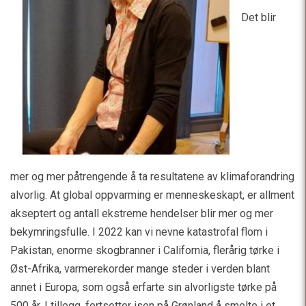
Det blir
mer og mer påtrengende å ta resultatene av klimaforandring
alvorlig. At global oppvarming er menneskeskapt, er allment
akseptert og antall ekstreme hendelser blir mer og mer
bekymringsfulle. I 2022 kan vi nevne katastrofal flom i
Pakistan, enorme skogbranner i California, flerårig tørke i
Øst-Afrika, varmerekorder mange steder i verden blant
annet i Europa, som også erfarte sin alvorligste tørke på
500 år. I tillegg, fortsetter isen på Grønland å smelte i et