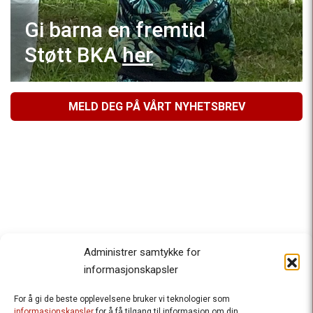
Gi barna en fremtid
Støtt BKA
her
MELD DEG PÅ VÅRT NYHETSBREV
Administrer samtykke for
informasjonskapsler
For å gi de beste opplevelsene bruker vi teknologier som
Besteforeldrenes klimaaksjon
informasjonskapsler
for å få tilgang til informasjon om din