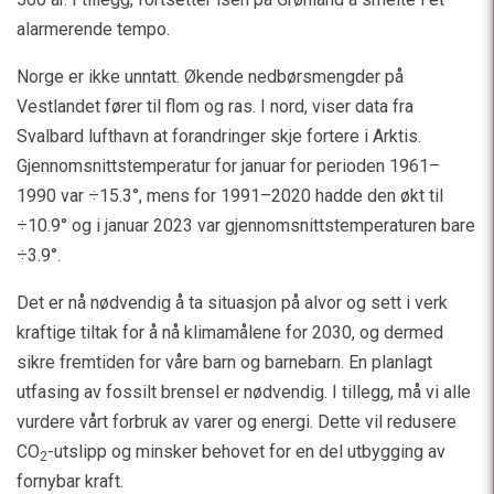
alarmerende tempo.
Norge er ikke unntatt. Økende nedbørsmengder på
Vestlandet fører til flom og ras. I nord, viser data fra
Svalbard lufthavn at forandringer skje fortere i Arktis.
Gjennomsnittstemperatur for januar for perioden 1961–
1990 var ÷15.3°, mens for 1991–2020 hadde den økt til
÷10.9° og i januar 2023 var gjennomsnittstemperaturen bare
÷3.9°.
Det er nå nødvendig å ta situasjon på alvor og sett i verk
kraftige tiltak for å nå klimamålene for 2030, og dermed
sikre fremtiden for våre barn og barnebarn. En planlagt
utfasing av fossilt brensel er nødvendig. I tillegg, må vi alle
vurdere vårt forbruk av varer og energi. Dette vil redusere
CO
-utslipp og minsker behovet for en del utbygging av
2
fornybar kraft.