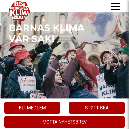
BARNAS KLIMA
VÅR SAK!
BLI MEDLEM
STØTT BKA
MOTTA NYHETSBREV