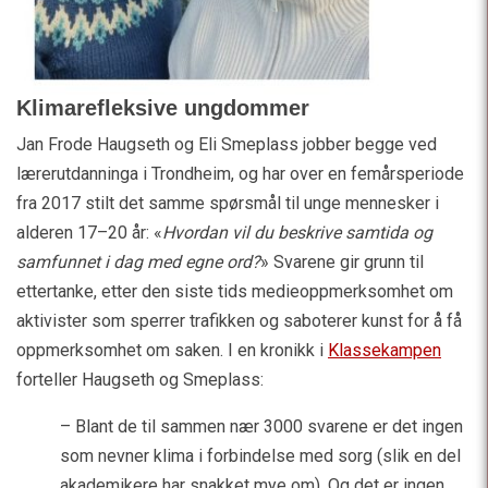
Klimarefleksive ungdommer
Jan Frode Haugseth og Eli Smeplass jobber begge ved
lærerutdanninga i Trondheim, og har over en femårsperiode
fra 2017 stilt det samme spørsmål til unge mennesker i
alderen 17–20 år: «
Hvordan vil du beskrive samtida og
samfunnet i dag med egne ord?
» Svarene gir grunn til
ettertanke, etter den siste tids medieoppmerksomhet om
aktivister som sperrer trafikken og saboterer kunst for å få
oppmerksomhet om saken. I en kronikk i
Klassekampen
forteller Haugseth og Smeplass:
– Blant de til sammen nær 3000 svarene er det ingen
som nevner klima i forbindelse med sorg (slik en del
akademikere har snakket mye om). Og det er ingen