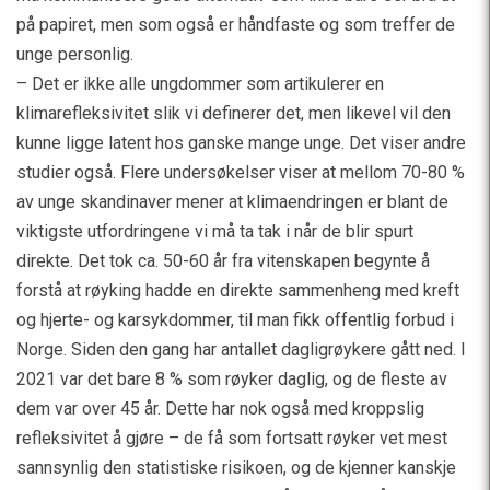
på papiret, men som også er håndfaste og som treffer de
unge personlig.
– Det er ikke alle ungdommer som artikulerer en
klimarefleksivitet slik vi definerer det, men likevel vil den
kunne ligge latent hos ganske mange unge. Det viser andre
studier også. Flere undersøkelser viser at mellom 70-80 %
av unge skandinaver mener at klimaendringen er blant de
viktigste utfordringene vi må ta tak i når de blir spurt
direkte. Det tok ca. 50-60 år fra vitenskapen begynte å
forstå at røyking hadde en direkte sammenheng med kreft
og hjerte- og karsykdommer, til man fikk offentlig forbud i
Norge. Siden den gang har antallet dagligrøykere gått ned. I
2021 var det bare 8 % som røyker daglig, og de fleste av
dem var over 45 år. Dette har nok også med kroppslig
refleksivitet å gjøre – de få som fortsatt røyker vet mest
sannsynlig den statistiske risikoen, og de kjenner kanskje