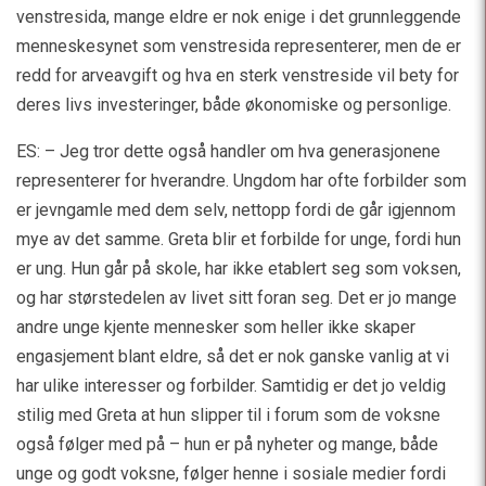
venstresida, mange eldre er nok enige i det grunnleggende
menneskesynet som venstresida representerer, men de er
redd for arveavgift og hva en sterk venstreside vil bety for
deres livs investeringer, både økonomiske og personlige.
ES: – Jeg tror dette også handler om hva generasjonene
representerer for hverandre. Ungdom har ofte forbilder som
er jevngamle med dem selv, nettopp fordi de går igjennom
mye av det samme. Greta blir et forbilde for unge, fordi hun
er ung. Hun går på skole, har ikke etablert seg som voksen,
og har størstedelen av livet sitt foran seg. Det er jo mange
andre unge kjente mennesker som heller ikke skaper
engasjement blant eldre, så det er nok ganske vanlig at vi
har ulike interesser og forbilder. Samtidig er det jo veldig
stilig med Greta at hun slipper til i forum som de voksne
også følger med på – hun er på nyheter og mange, både
unge og godt voksne, følger henne i sosiale medier fordi