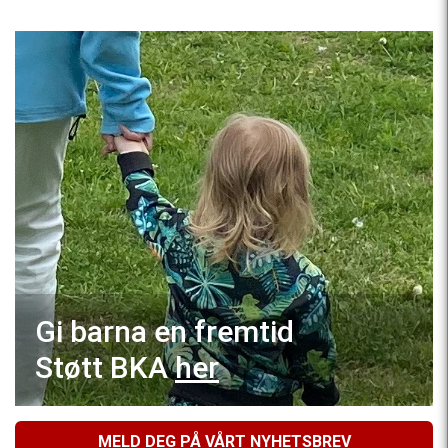
Gi barna en fremtid
Støtt BKA
her
MELD DEG PÅ VÅRT NYHETSBREV