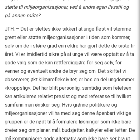
støtte til miljøorganisasjoner, ved å endre egen livsstil og
på annen måte?
JFH: – Det er slettes ikke sikkert at unge flest vil stemme
grønt eller støtte miljøorganisasjoner i tiden som kommer,
selv om de i større grad enn eldre har gjort dette de siste ti-
året. Vi er imidlertid sikre på at unge vil være opptatt av å ta
gode valg som de kan rettferdiggjøre for seg selv, for
venner og eventuelt andre de bryr seg om. Det skiftet vi
observerer, økt klimarefleksivitet, er hos en del ungdommer
«kroppslig». Det har blitt personlig, samtidig som følelsen
kan artikuleres relativt presist og med referanse til hvilket
samfunn man ønsker seg. Hvis grønne politikere og
miljøorganisasjoner vil ha med seg denne åpenbart viktige
gruppen er de nødt til å formulere løsninger som ikke bare
dreier seg om planer, mål, budsjetter, kalkyler eller løfter. De
må kommunisere gode alternativ som ikke bare ser bra ut