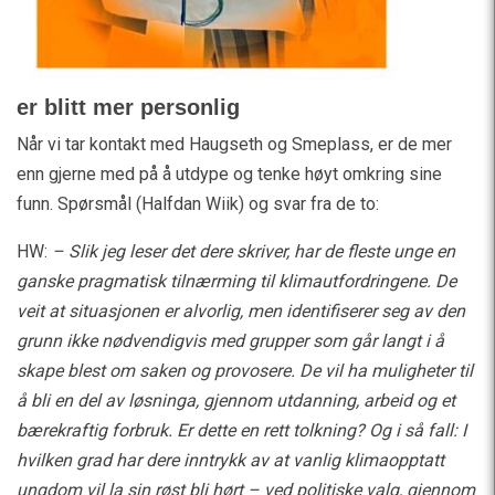
er blitt mer personlig
Når vi tar kontakt med Haugseth og Smeplass, er de mer
enn gjerne med på å utdype og tenke høyt omkring sine
funn. Spørsmål (Halfdan Wiik) og svar fra de to:
HW:
– Slik jeg leser det dere skriver, har de fleste unge en
ganske pragmatisk tilnærming til klimautfordringene. De
veit at situasjonen er alvorlig, men identifiserer seg av den
grunn ikke nødvendigvis med grupper som går langt i å
skape blest om saken og provosere. De vil ha muligheter til
å bli en del av løsninga, gjennom utdanning, arbeid og et
bærekraftig forbruk. Er dette en rett tolkning? Og i så fall: I
hvilken grad har dere inntrykk av at vanlig klimaopptatt
ungdom vil la sin røst bli hørt – ved politiske valg, gjennom