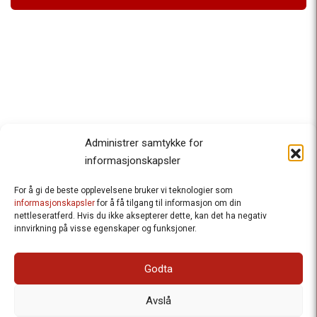
Administrer samtykke for
informasjonskapsler
For å gi de beste opplevelsene bruker vi teknologier som
Besteforeldrenes klimaaksjon
informasjonskapsler
for å få tilgang til informasjon om din
nettleseratferd. Hvis du ikke aksepterer dette, kan det ha negativ
Ansvarlig redaktør
: Halfdan Wiik |
innvirkning på visse egenskaper og funksjoner.
halfdan.wiik@besteforeldrene.no
| 971 96 809
Besøksadresse
: Hausmannsgt. 19, 0182 Oslo
Godta
Postadresse
: Postboks 1231 Vika, 0110 Oslo.
E-post
: post@besteforeldreaksjonen.no
Avslå
Organisasjonsnummer
: 998 636 779