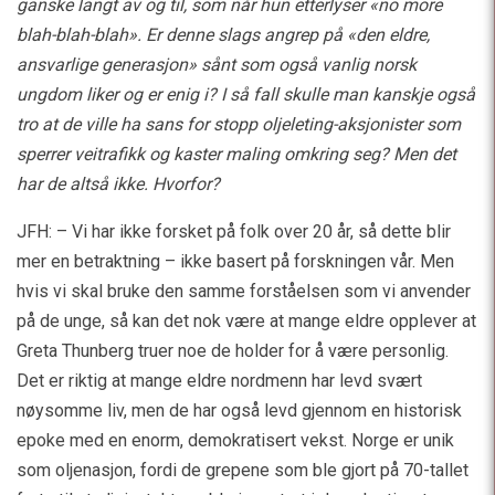
ganske langt av og til, som når hun etterlyser «no more
blah-blah-blah». Er denne slags angrep på «den eldre,
ansvarlige generasjon» sånt som også vanlig norsk
ungdom liker og er enig i? I så fall skulle man kanskje også
tro at de ville ha sans for stopp oljeleting-aksjonister som
sperrer veitrafikk og kaster maling omkring seg? Men det
har de altså ikke. Hvorfor?
JFH: – Vi har ikke forsket på folk over 20 år, så dette blir
mer en betraktning – ikke basert på forskningen vår. Men
hvis vi skal bruke den samme forståelsen som vi anvender
på de unge, så kan det nok være at mange eldre opplever at
Greta Thunberg truer noe de holder for å være personlig.
Det er riktig at mange eldre nordmenn har levd svært
nøysomme liv, men de har også levd gjennom en historisk
epoke med en enorm, demokratisert vekst. Norge er unik
som oljenasjon, fordi de grepene som ble gjort på 70-tallet