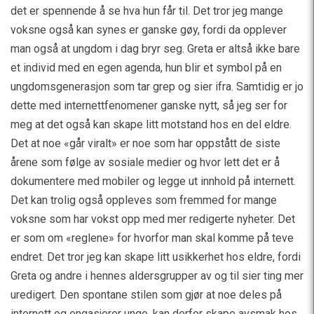
det er spennende å se hva hun får til. Det tror jeg mange
voksne også kan synes er ganske gøy, fordi da opplever
man også at ungdom i dag bryr seg. Greta er altså ikke bare
et individ med en egen agenda, hun blir et symbol på en
ungdomsgenerasjon som tar grep og sier ifra. Samtidig er jo
dette med internettfenomener ganske nytt, så jeg ser for
meg at det også kan skape litt motstand hos en del eldre.
Det at noe «går viralt» er noe som har oppstått de siste
årene som følge av sosiale medier og hvor lett det er å
dokumentere med mobiler og legge ut innhold på internett.
Det kan trolig også oppleves som fremmed for mange
voksne som har vokst opp med mer redigerte nyheter. Det
er som om «reglene» for hvorfor man skal komme på teve
endret. Det tror jeg kan skape litt usikkerhet hos eldre, fordi
Greta og andre i hennes aldersgrupper av og til sier ting mer
uredigert. Den spontane stilen som gjør at noe deles på
internett og engasjerer unge, kan derfor skape avsmak hos