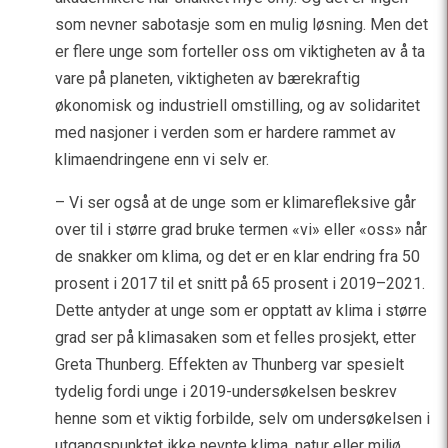
som nevner sabotasje som en mulig løsning. Men det
er flere unge som forteller oss om viktigheten av å ta
vare på planeten, viktigheten av bærekraftig
økonomisk og industriell omstilling, og av solidaritet
med nasjoner i verden som er hardere rammet av
klimaendringene enn vi selv er.
– Vi ser også at de unge som er klimarefleksive går
over til i større grad bruke termen «vi» eller «oss» når
de snakker om klima, og det er en klar endring fra 50
prosent i 2017 til et snitt på 65 prosent i 2019–2021.
Dette antyder at unge som er opptatt av klima i større
grad ser på klimasaken som et felles prosjekt, etter
Greta Thunberg. Effekten av Thunberg var spesielt
tydelig fordi unge i 2019-undersøkelsen beskrev
henne som et viktig forbilde, selv om undersøkelsen i
utgangspunktet ikke nevnte klima, natur eller miljø.