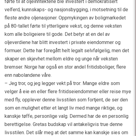
førte til at oljeinntektene ble investert i demokratisert
velferd, kunnskaps- og nasjonsbygging, i motsetning til de
fleste andre oljenasjoner. Oppmykingen av boligmarkedet
på 80-tallet førte til ytterligere vekst, og denne veksten
kom alle boligeiere til gode. Det betyr at en del av
oljeverdiene har blitt investert i private eiendommer og
formuer. Dette har foregått helt legalt selvfølgelig, men det
skaper en skjevhet mellom eldre og unge når veksten
bremser. Norge har også en stor andel fritidsboliger, flere
enn nabolandene våre.
– Jeg tror, og jeg legger vekt på tror: Mange eldre som
velger å eie en eller flere fritidseiendommer eller reise mye
med fly, opplever denne livsstilen som fortjent, de ser den
som en mulighet etter et langt liv med mange riktige, og
kanskje tøffe, personlige valg. Dermed har de en personlig
berettigelse. Gretas budskap vil antakeligvis true denne
livsstilen. Det slår meg at det samme kan kanskje sies om