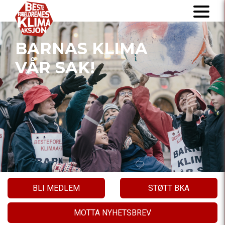
BARNAS KLIMA
VÅR SAK!
BLI MEDLEM
STØTT BKA
MOTTA NYHETSBREV