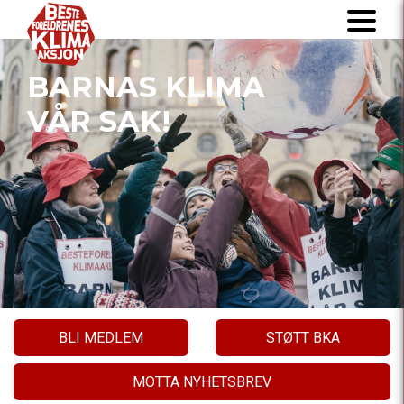
BARNAS KLIMA
VÅR SAK!
BLI MEDLEM
STØTT BKA
MOTTA NYHETSBREV