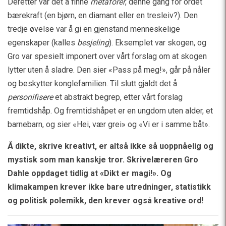
Deretter var det å finne
metaforer
, denne gang for ordet
bærekraft (en bjørn, en diamant eller en tresleiv?). Den
tredje øvelse var å gi en gjenstand menneskelige
egenskaper (kalles
besjeling
). Eksemplet var skogen, og
Gro var spesielt imponert over vårt forslag om at skogen
lytter uten å sladre. Den sier «Pass på meg!», går på nåler
og beskytter konglefamilien. Til slutt gjaldt det å
personifisere
et abstrakt begrep, etter vårt forslag
fremtidshåp. Og fremtidshåpet er en ungdom uten alder, et
barnebarn, og sier «Hei, vær grei» og «Vi er i samme båt».
Å dikte, skrive kreativt, er altså ikke så uoppnåelig og
mystisk som man kanskje tror. Skrivelæreren Gro
Dahle oppdaget tidlig at «Dikt er magi!». Og
klimakampen krever ikke bare utredninger, statistikk
og politisk polemikk, den krever også kreative ord!