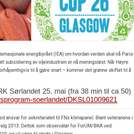
 internasjonale energibyrået (IEA) om hvordan verden skal nå Paris
att subsidiering av oljeindustrien er nå meningsløst. Når Høyre
rhåpentligvis til å gjøre snart – kommer det grønne skiftet til å
K Sørlandet 25. mai (fra 38 min til ca 50)
triktsprogram-soerlandet/DKSL01009621
 ansvar for sekretariatet til FNs klimapanel. Blant veteranene i
avalg 2013. Deltok som observatør for ForUM/BKA ved
9, og vil være til stede i Glasgow.