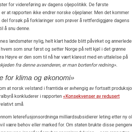
ter for videreføring av dagens oljepolitikk. De første
er at rapporten ikke endrer norske oljeplaner. Men det kommer
en del forsøk på forklaringer som prøver å rettferdiggjøre dagens
il å snu denne.
nes landsmøter nylig, helt klart hadde blitt påvirket og annerled
vem som snur først og setter Norge på rett kjøl i det grønne
fra Høyre er den som til nå har vært klarest med en uttalelse på
kjeden fra denne avsenderen, er man bortenfor redning».
e for klima og økonomi»
 om at norsk velstand i framtida er avhengig av fortsatt produksj
tralbyrå konkluderer i rapporten
«Konsekvenser av redusert
elativt små.
nnom leterefusjonsordninga milliardsubsidierer leting etter ny ol
e vil være behov eller marked for. Om staten brukte disse pengen