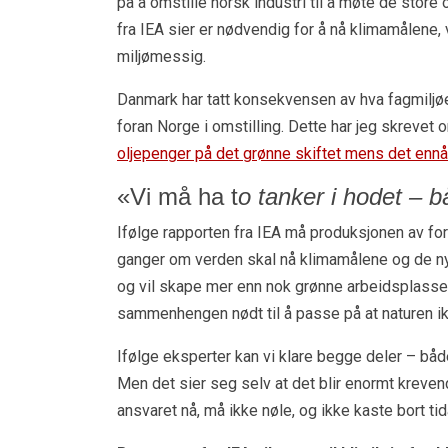
på å omstille norsk industri til å møte de sto
fra IEA sier er nødvendig for å nå klimamålene,
miljømessig.
Danmark har tatt konsekvensen av hva fagmiljøe
foran Norge i omstilling. Dette har jeg skrevet
oljepenger på det grønne skiftet mens det ennå 
«Vi må ha t
o tanker i hodet – 
Ifølge rapporten fra IEA må produksjonen av f
ganger om verden skal nå klimamålene og de nye
og vil skape mer enn nok grønne arbeidsplasser 
sammenhengen nødt til å passe på at naturen ikk
Ifølge eksperter kan vi klare begge deler – bå
Men det sier seg selv at det blir enormt krevend
ansvaret nå, må ikke nøle, og ikke kaste bort t