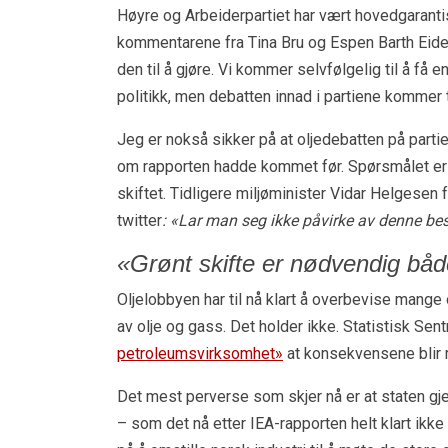
Høyre og Arbeiderpartiet har vært hovedgarantis
kommentarene fra Tina Bru og Espen Barth Eide 
den til å gjøre. Vi kommer selvfølgelig til å få 
politikk, men debatten innad i partiene kommer t
Jeg er nokså sikker på at oljedebatten på partie
om rapporten hadde kommet før. Spørsmålet er h
skiftet. Tidligere miljøminister Vidar Helgesen 
twitter
:
«Lar man seg ikke påvirke av denne bes
«Grønt skifte er nødvendig båd
Oljelobbyen har til nå klart å overbevise mange
av olje og gass. Det holder ikke. Statistisk Sen
petroleumsvirksomhet»
at konsekvensene blir r
Det mest perverse som skjer nå er at staten gje
– som det nå etter IEA-rapporten helt klart ikk