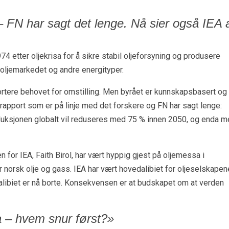
– FN har sagt det lenge. Nå sier også IEA 
74 etter oljekrisa for å sikre stabil oljeforsyning og produsere
 oljemarkedet og andre energityper.
portere behovet for omstilling. Men byrået er kunnskapsbasert og
rapport som er på linje med det forskere og FN har sagt lenge:
duksjonen globalt vil reduseres med 75 % innen 2050, og enda m
or IEA, Faith Birol, har vært hyppig gjest på oljemessa i
 norsk olje og gass. IEA har vært hovedalibiet for oljeselskapen
e alibiet er nå borte. Konsekvensen er at budskapet om at verden
a – hvem snur først?»