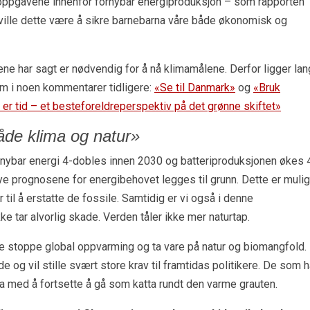
re oppgavene innenfor fornybar energiproduksjon – som rapporten
 ville dette være å sikre barnebarna våre både økonomisk og
ne har sagt er nødvendig for å nå klimamålene. Derfor ligger lan
 om i noen kommentarer tidligere:
«Se til Danmark»
og
«Bruk
er tid – et besteforeldreperspektiv på det grønne skiftet»
både klima og natur»
ornybar energi 4-dobles innen 2030 og batteriproduksjonen økes 
 prognosene for energibehovet legges til grunn. Dette er mulig
til å erstatte de fossile. Samtidig er vi også i denne
e tar alvorlig skade. Verden tåler ikke mer naturtap.
de stoppe global oppvarming og ta vare på natur og biomangfold.
e og vil stille svært store krav til framtidas politikere. De som h
ida med å fortsette å gå som katta rundt den varme grauten.