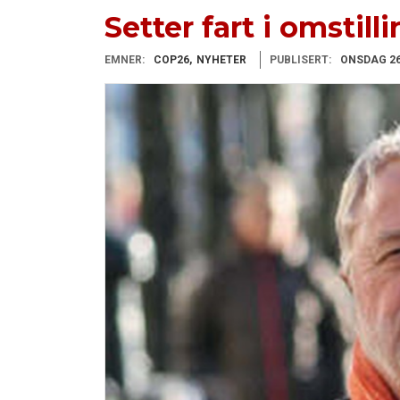
Setter fart i omstill
EMNER:
COP26
NYHETER
PUBLISERT:
ONSDAG 26