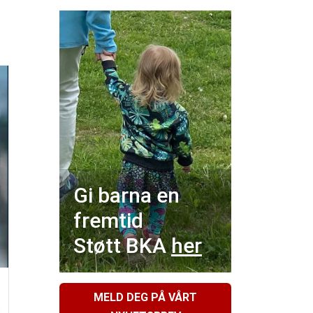
Gi barna en
fremtid
Støtt BKA
her
MELD DEG PÅ VÅRT