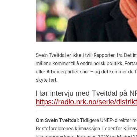
Svein Tveitdal er ikke i tvil: Rapporten fra Det
målene kommer til å endre norsk politikk. Forts
eller Arbeiderpartiet snur – og det kommer de fo
skyte fart.
Hør intervju med Tveitdal på NR
https://radio.nrk.no/serie/dis
Om Svein Tveitdal:
Tidligere UNEP-direktør med
Besteforeldrenes klimaaksjon. Leder for Klim
klimatoppmøtene i Katowice 2018 og Madrid 201