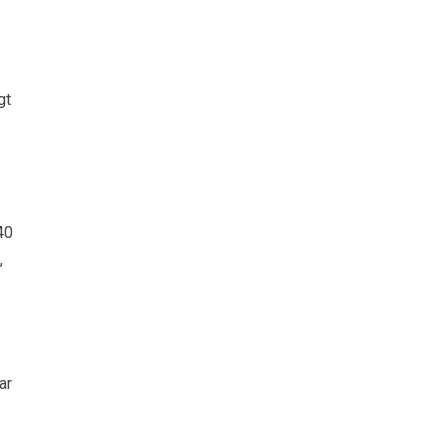
gt
40
,
ar