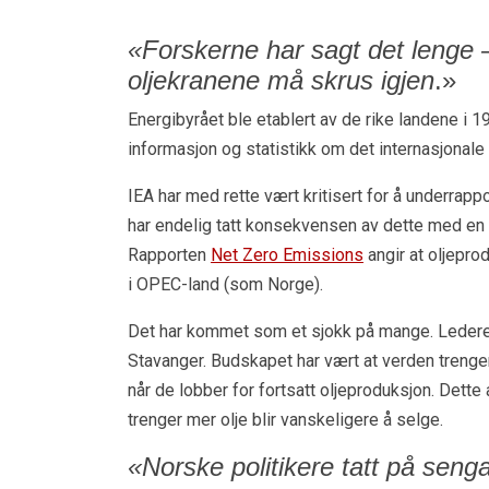
«Forskerne har sagt det lenge 
oljekranene må skrus igjen
.»
Energibyrået ble etablert av de rike landene i 19
informasjon og statistikk om det internasjonale
IEA har med rette vært kritisert for å underrap
har endelig tatt konsekvensen av dette med en 
Rapporten
Net Zero Emissions
angir at oljepro
i OPEC-land (som Norge).
Det har kommet som et sjokk på mange. Lederen f
Stavanger. Budskapet har vært at verden trenger
når de lobber for fortsatt oljeproduksjon. Dett
trenger mer olje blir vanskeligere å selge.
«Norske politikere tatt på seng