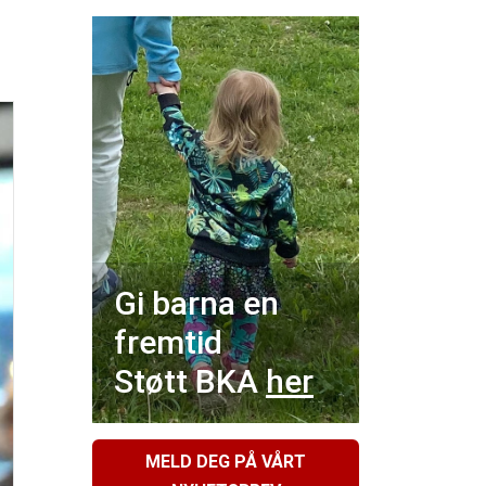
Gi barna en
fremtid
Støtt BKA
her
MELD DEG PÅ VÅRT