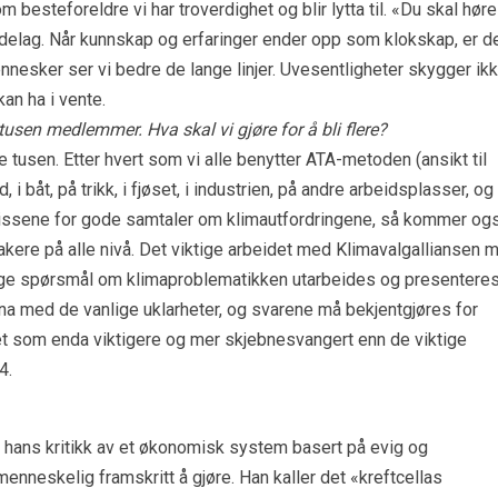
om besteforeldre vi har troverdighet og blir lytta til. «Du skal høre
ndelag. Når kunnskap og erfaringer ender opp som klokskap, er d
nesker ser vi bedre de lange linjer. Uvesentligheter skygger ik
n ha i vente.
tusen medlemmer. Hva skal vi gjøre for å bli flere?
ste tusen. Etter hvert som vi alle benytter ATA-metoden (ansikt til
i båt, på trikk, i fjøset, i industrien, på andre arbeidsplasser, og 
ssene for gode samtaler om klimautfordringene, så kommer og
takere på alle nivå. Det viktige arbeidet med Klimavalgalliansen 
ige spørsmål om klimaproblematikken utarbeides og presentere
unna med de vanlige uklarheter, og svarene må bekjentgjøres for
tet som enda viktigere og mer skjebnesvangert enn de viktige
4.
hans kritikk av et økonomisk system basert på evig og
enneskelig framskritt å gjøre. Han kaller det «kreftcellas