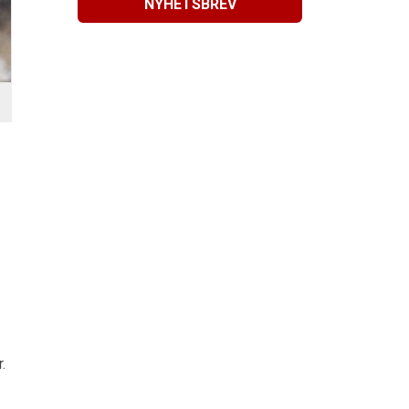
NYHETSBREV
.