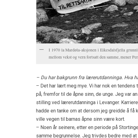
I 1970 la Mardøla-aksjonen i Eikesdalsfjella grunn
mellom vekst og vern fortsatt den samme, mener Per
– Du har bakgrunn fra lærerutdanninga. Hva ha
– Det har lært meg mye. Vi har nok en tendens t
på, fremfor til de åpne sinn, de unge. Jeg var an
stilling ved lærerutdanninga i Levanger. Karrie
hadde en tanke om at dersom jeg greidde å få ko
ville vegen til barnas åpne sinn være kort.
– Noen år seinere, etter en periode på Stortinge
samme begrunnelse. Jeg trivdes bedre med at h