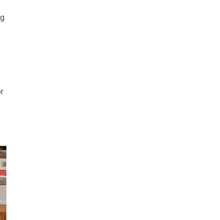
og
or