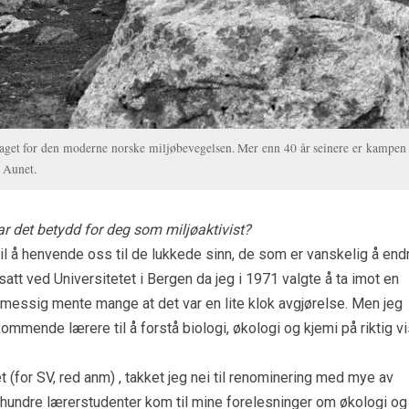
laget for den moderne norske miljøbevegelsen. Mer enn 40 år seinere er kampen
 Aunet.
r det betydd for deg som miljøaktivist?
il å henvende oss til de lukkede sinn, de som er vanskelig å end
satt ved Universitetet i Bergen da jeg i 1971 valgte å ta imot en
remessig mente mange at det var en lite klok avgjørelse. Men jeg
mmende lærere til å forstå biologi, økologi og kjemi på riktig vi
t (for SV, red anm) , takket jeg nei til renominering med mye av
undre lærerstudenter kom til mine forelesninger om økologi og