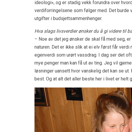
ideologi», og er stadig vekk forundra over hvor
verdiforringelsene som følger med. Det burde væ
utgifter i budsjettsammenhenger.
Hva slags livsverdier ønsker du å gi videre til 
– Noe av det jeg ønsker de skal få med seg, e
naturen. Det er ikke slik at ei elv først får ver
egenverdi som urørt vassdrag. I dag ser det oft
mye penger man kan få ut av ting. Jeg vil gjerne
løsninger uansett hvor vanskelig det kan se ut. F
best. Og at alt det aller beste her i livet er helt g