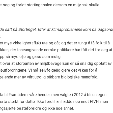
ste seg og forlot stortingssalen dersom en miljøsak skulle
du satt på Stortinget. Etter at klimaproblemene kom på dagsord
.
t mye virkelighetsflukt ute og går, og det er tungt å få folk til å
itikken, der toneangivende norske politikere har fått det for seg at
opp så mye olje og gass som mulig.
enkt over at storparten av miljøbevegelsen er så ensidig opptatt av
ljøutfordringene. Vi må selvfølgelig gjøre det vi kan for å
ge enda mer av vårt utrolig sårbare biologiske mangfold.
a til Framtiden i våre hender, men valgte i 2012 å bli en egen
te sterkt for dette. Ikke fordi han hadde noe imot FIVH, men
ngasjerte besteforeldre og ikke noe annet.