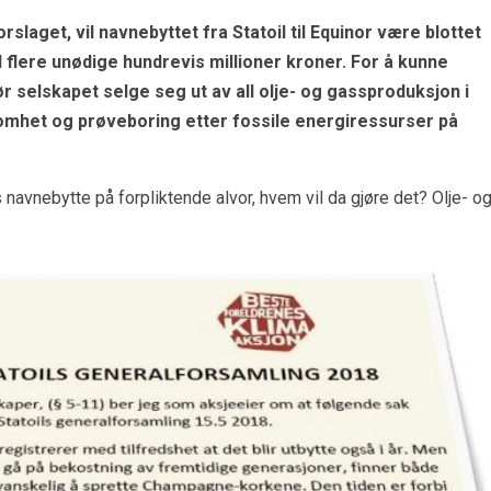
laget, vil navnebyttet fra Statoil til Equinor være blottet
il flere unødige hundrevis millioner kroner. For å kunne
r selskapet selge seg ut av all olje- og gassproduksjon i
ksomhet og prøveboring etter fossile energiressurser på
 navnebytte på forpliktende alvor, hvem vil da gjøre det? Olje- o