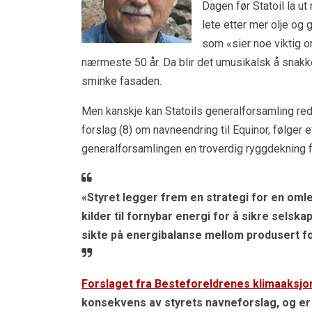
Dagen før Statoil la u
lete etter mer olje og
som «sier noe viktig o
nærmeste 50 år. Da blir det umusikalsk å snakk
sminke fasaden.
Men kanskje kan Statoils generalforsamling red
forslag (8) om navneendring til Equinor, følger 
generalforsamlingen en troverdig ryggdekning f
«Styret legger frem en strategi for en oml
kilder til fornybar energi for å sikre sels
sikte på energibalanse mellom produsert fo
Forslaget fra Besteforeldrenes klimaaksj
konsekvens av styrets navneforslag, og er 