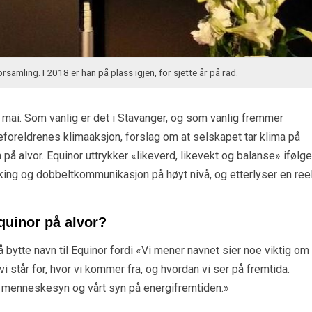
samling. I 2018 er han på plass igjen, for sjette år på rad.
5. mai. Som vanlig er det i Stavanger, og som vanlig fremmer
oreldrenes klimaaksjon, forslag om at selskapet tar klima på
 på alvor. Equinor uttrykker «likeverd, likevekt og balanse» ifølge
king og dobbeltkommunikasjon på høyt nivå, og etterlyser en reel
Equinor på alvor?
 å bytte navn til Equinor fordi «Vi mener navnet sier noe viktig om
 står for, hvor vi kommer fra, og hvordan vi ser på fremtida.
t menneskesyn og vårt syn på energifremtiden.»