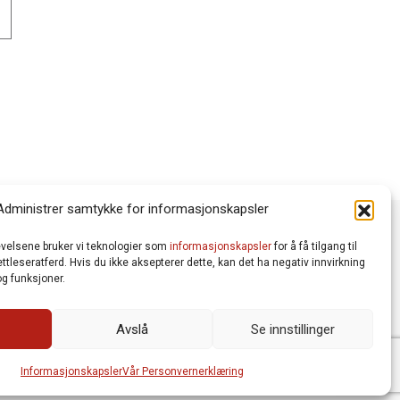
Administrer samtykke for informasjonskapsler
levelsene bruker vi teknologier som
informasjonskapsler
for å få tilgang til
tleseratferd. Hvis du ikke aksepterer dette, kan det ha negativ innvirkning
g funksjoner.
Avslå
Se innstillinger
Vår Personvernerklæring
Informasjonskapsler (Cookies)
meworks AS
| Logo av Blanke Ark | Design av Merete Bertheau
Informasjonskapsler
Vår Personvernerklæring