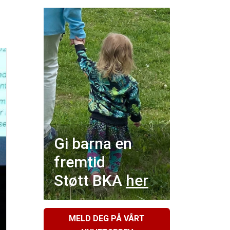
Gi barna en
fremtid
Støtt BKA
her
MELD DEG PÅ VÅRT