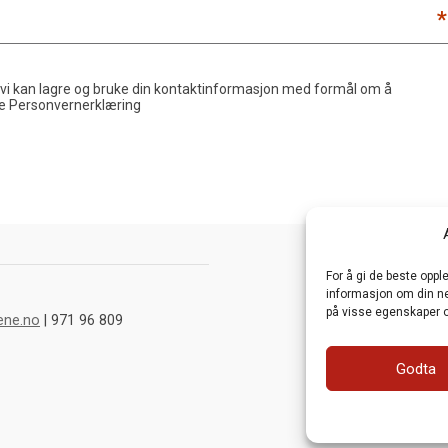
*
 vi kan lagre og bruke din kontaktinformasjon med formål om å
de
Personvernerklæring
For å gi de beste opp
informasjon om din net
på visse egenskaper o
ene.no
| 971 96 809
Godta
Webutvikling av
Fra