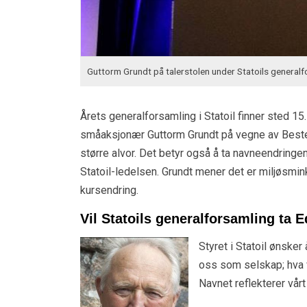
Guttorm Grundt på talerstolen under Statoils generalfor
Årets generalforsamling i Statoil finner sted 1
småaksjonær Guttorm Grundt på vegne av Bestef
større alvor. Det betyr også å ta navneendringen
Statoil-ledelsen. Grundt mener det er miljøsmin
kursendring.
Vil Statoils generalforsamling ta 
Styret i Statoil ønsker
oss som selskap; hva vi
Navnet reflekterer vår