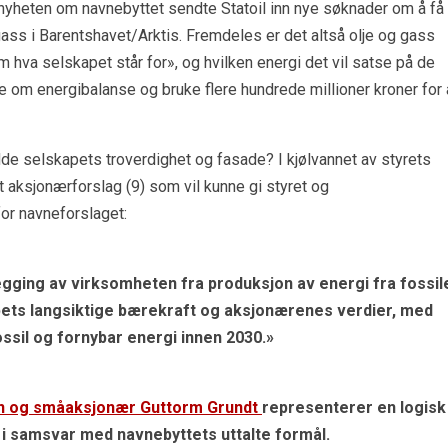
t nyheten om navnebyttet sendte Statoil inn nye søknader om å få
 gass i Barentshavet/Arktis. Fremdeles er det altså olje og gass
m hva selskapet står for», og hvilken energi det vil satse på de
e om energibalanse og bruke flere hundrede millioner kroner for 
de selskapets troverdighet og fasade? I kjølvannet av styrets
et aksjonærforslag (9) som vil kunne gi styret og
or navneforslaget:
egging av virksomheten fra produksjon av energi fra fossil
kapets langsiktige bærekraft og aksjonærenes verdier, med
ssil og fornybar energi innen 2030.»
on og småaksjonær Guttorm Grundt
representerer en logisk
i samsvar med navnebyttets uttalte formål.