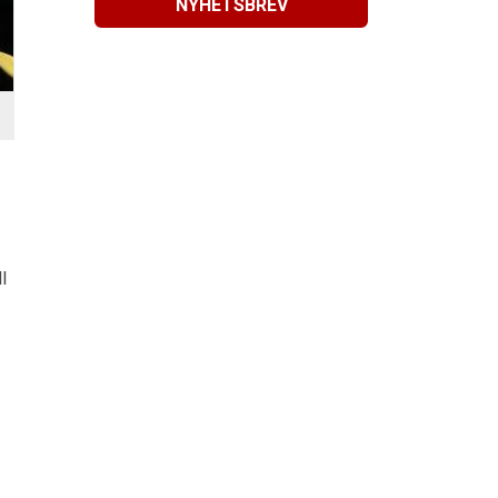
NYHETSBREV
l