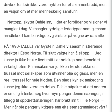
drivkraften bør ikke være frykten for et sammenbrudd, men
en visjon om et mer menneskelig samfunn.
– Nettopp, skyter Dahle inn, – det er forbilder og visjoner vi
mangler i dag. Vi mangler tydelige ledertyper som gjennom
handlekraft kan ta riktige avgjørelser på vegne av oss alle.
PÅ 1990-TALLET var Øystein Dahle viseadministrerende
direktør i Esso Norge. Til slutt valgte han å si opp. – Jeg
kunne jo ikke bruke livet mitt i et selskap som benektet
virkeligheten. Klimasaken var jo ikke i første rekke en
trussel mot selskaper som utvinner olje og gass, men en
reell trussel for hele kloden. Den slags kynisk tankegang
kunne jeg ikke være en del av. Dahle påpeker at det nesten
er umulig å tenke seg hvor mye penger denne næringen, i
tillegg til oppdrettsnæringen, har brakt inn til lille Norge. –
Men når ble penger viktigere enn eksistensgrunnlaget vårt?