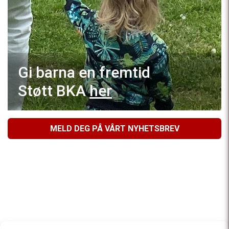
Gi barna en fremtid
Støtt BKA
her
MELD DEG PÅ VÅRT NYHETSBREV