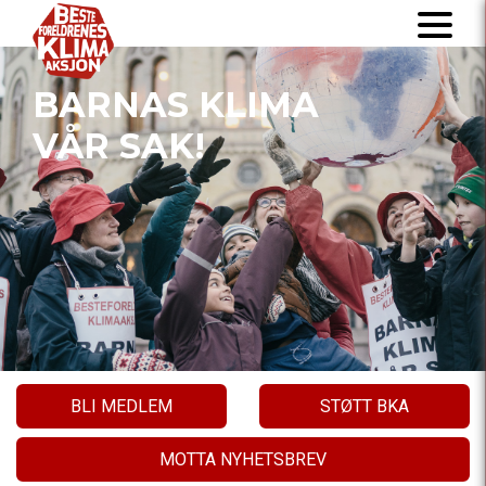
BARNAS KLIMA
VÅR SAK!
BLI MEDLEM
STØTT BKA
MOTTA NYHETSBREV