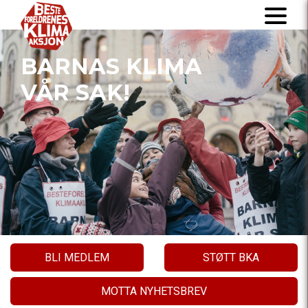
BARNAS KLIMA
VÅR SAK!
BLI MEDLEM
STØTT BKA
MOTTA NYHETSBREV