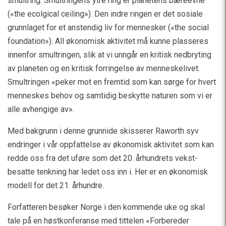
smultring. Smultringens ytre ring er planetens bæreevne
(«the ecolgical ceiling»). Den indre ringen er det sosiale
grunnlaget for et anstendig liv for mennesker («the social
foundation»). All økonomisk aktivitet må kunne plasseres
innenfor smultringen, slik at vi unngår en kritisk nedbryting
av planeten og en kritisk forringelse av menneskelivet.
Smultringen «peker mot en fremtid som kan sørge for hvert
menneskes behov og samtidig beskytte naturen som vi er
alle avhengige av».
Med bakgrunn i denne grunnide skisserer Raworth syv
endringer i vår oppfattelse av økonomisk aktivitet som kan
redde oss fra det uføre som det 20. århundrets vekst-
besatte tenkning har ledet oss inn i. Her er en økonomisk
modell for det 21. århundre.
Forfatteren besøker Norge i den kommende uke og skal
tale på en høstkonferanse med tittelen «Forbereder