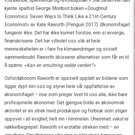
«Strålende, spennende og revolusjonær.» Slik beskriver den
kjente spaltist George Monbiot boken «Doughnut
Economics: Seven Ways to Think Like a 21st-Century
Economist» av Kate Raworth (Penguin 2017). Økonomifaget
fungerer ikke: Det har ikke kunnet forutse, enn si avverge,
finanskrisene. Det har villedet oss slik at hele
menneskeheten er i fare fra klimaendringer og sosialt
sammenbrudd. Raworth skisserer alternativer som får en til
å spørre:
«Kan en smultring redde verden?»
Oxfordøkonom Raworth er spesielt opptatt av bildene som
ligger dypt inni oss og styrer hele vår oppfattelse av
økonomifaget – noe som preger livet til oss alle, ikke bare
profesjonelle økonomer. Det gjengse bilde av økonomisk
aktivitet er en strek med produksjon og forbruk som stiger
oppover i all evighet, helt inn i himmelen. Uhemmet
vekst
er
nøkkelbegrepet. Raworth vil erstatte streken med – en