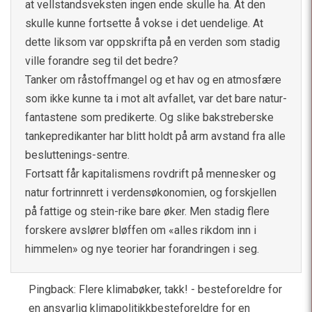
at vellstandsveksten ingen ende skulle ha. At den
skulle kunne fortsette å vokse i det uendelige. At
dette liksom var oppskrifta på en verden som stadig
ville forandre seg til det bedre?
Tanker om råstoffmangel og et hav og en atmosfære
som ikke kunne ta i mot alt avfallet, var det bare natur-
fantastene som predikerte. Og slike bakstreberske
tankepredikanter har blitt holdt på arm avstand fra alle
besluttenings-sentre.
Fortsatt får kapitalismens rovdrift på mennesker og
natur fortrinnrett i verdensøkonomien, og forskjellen
på fattige og stein-rike bare øker. Men stadig flere
forskere avslører bløffen om «alles rikdom inn i
himmelen» og nye teorier har forandringen i seg.
Pingback:
Flere klimabøker, takk! - besteforeldre for
en ansvarlig klimapolitikkbesteforeldre for en