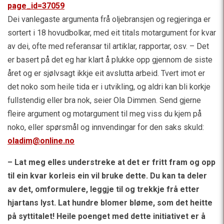
page_id=37059
Dei vanlegaste argumenta frå oljebransjen og regjeringa er
sortert i 18 hovudbolkar, med eit titals motargument for kvar
av dei, ofte med referansar til artiklar, rapportar, osv. – Det
er basert på det eg har klart å plukke opp gjennom de siste
året og er sjølvsagt ikkje eit avslutta arbeid. Tvert imot er
det noko som heile tida er i utvikling, og aldri kan bli korkje
fullstendig eller bra nok, seier Ola Dimmen. Send gjerne
fleire argument og motargument til meg viss du kjem på
noko, eller spørsmål og innvendingar for den saks skuld:
oladim@online.no
– Lat meg elles understreke at det er fritt fram og opp
til ein kvar korleis ein vil bruke dette. Du kan ta deler
av det, omformulere, leggje til og trekkje frå etter
hjartans lyst. Lat hundre blomer bløme, som det heitte
på syttitalet! Heile poenget med dette initiativet er å