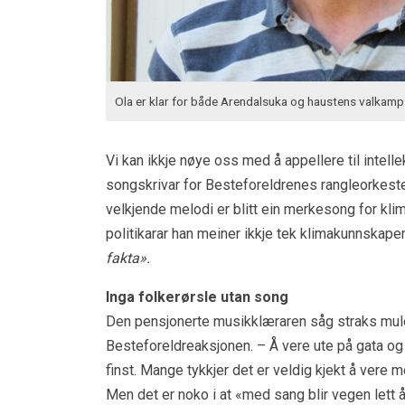
Ola er klar for både Arendalsuka og haustens valkamp
Vi kan ikkje nøye oss med å appellere til intel
songskrivar for Besteforeldrenes rangleorkest
velkjende melodi er blitt ein merkesong for klim
politikarar han meiner ikkje tek klimakunnskapen
fakta».
Inga folkerørsle utan song
Den pensjonerte musikklæraren såg straks muleg
Besteforeldreaksjonen. – Å vere ute på gata o
finst. Mange tykkjer det er veldig kjekt å vere m
Men det er noko i at «med sang blir vegen lett 