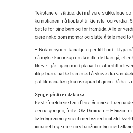
Tekstane er viktige, dei må vere skikkelege og 
kunnskapen må koplast til kjensler og verdiar. Sjø
beste for sine barn og for framtida. Alle er verdio
gjere noko som monnar og slutte å tale med to 
– Nokon synest kanskje eg er litt hard i klypa n
så mykje kunnskap om kor ille det kan gå, eller
likevel går i gang med planar for storstilt oljeve
ikkje berre halde fram med å skuve dei vanskelege
politikarane legg kunnskapen til grunn, då har v
Synge på Arendalsuka
Besteforeldrene har i fleire år markert seg unde
denne gongen, fortel Ola Dimmen. – Planane er li
halvdagsarrangement med variert innhald, kveldss
innsmett og kome med små innslag med allsang.