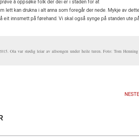
å prøve å oppsøke folk der dei er i staden for at
 lett kan drukna i alt anna som foregår der nede. Mykje av dett
 få eit innsmett på førehand. Vi skal også synge på standen ute p
2015. Ola var stødig leiar av allsongen under heile turen. Foto: Tom Henning
NESTE
R