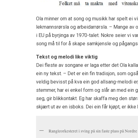
Ola minner om at song og musikk har spelt ei vikt
lekmannsrørsla og arbeidarrørsla. – Mange av o
i EU på byrjinga av 1970-talet. Nokre seier vi va
song må til for å skape samkjensle og pågangs
Tekst og melodi like viktig
Dei fleste av songane er laga etter det Ola kall
ein ny tekst. – Det er ein fin tradisjon, som ogs
veldig bevisst på kva ein god allsang-melodi er, 
stemmer, har ei enkel form og slår an med ein g
seg, gir blikkontakt. Eg har skaffa meg den stø
skjært ut av en isboks. Dei ein får kjøpt, er ikke
Rangleorkesteret i sving på sin faste plass på Nordre