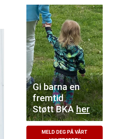
Gi barna en
fremtid
Støtt BKA
her
MELD DEG PÅ VÅRT