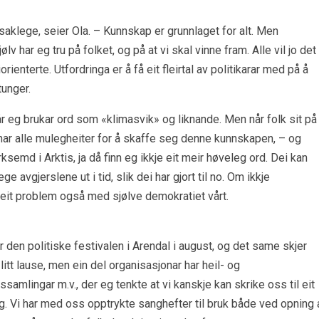
saklege, seier Ola. – Kunnskap er grunnlaget for alt. Men
lv har eg tru på folket, og på at vi skal vinne fram. Alle vil jo det
rienterte. Utfordringa er å få eit fleirtal av politikarar med på å
tunger.
år eg brukar ord som «klimasvik» og liknande. Men når folk sit på
 har alle mulegheiter for å skaffe seg denne kunnskapen, – og
rksemd i Arktis, ja då finn eg ikkje eit meir høveleg ord. Dei kan
 avgjerslene ut i tid, slik dei har gjort til no. Om ikkje
i eit problem også med sjølve demokratiet vårt.
r den politiske festivalen i Arendal i august, og det same skjer
tt lause, men ein del organisasjonar har heil- og
amlingar m.v., der eg tenkte at vi kanskje kan skrike oss til eit
 Vi har med oss opptrykte sanghefter til bruk både ved opning 