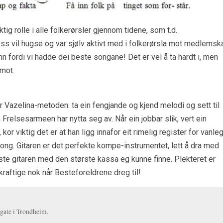
ig rolle i alle folkerørsler gjennom tidene, som t.d.
ss vil hugse og var sjølv aktivt med i folkerørsla mot medlemsk
nn fordi vi hadde dei beste songane! Det er vel å ta hardt i, men
mot.
ar Vazelina-metoden: ta ein fengjande og kjend melodi og sett til
å Frelsesarmeen har nytta seg av. Når ein jobbar slik, vert ein
kor viktig det er at han ligg innafor eit rimelig register for vanle
ong. Gitaren er det perfekte kompe-instrumentet, lett å dra med
rste gitaren med den største kassa eg kunne finne. Plekteret er
 kraftige nok når Besteforeldrene dreg til!
 gate i Trondheim.