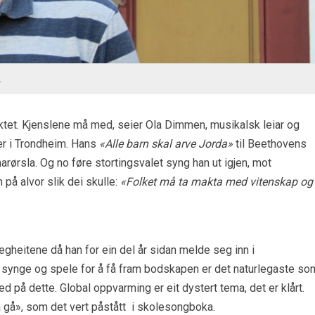
.
lektet. Kjenslene må med, seier Ola Dimmen, musikalsk leiar og
er i Trondheim. Hans
«Alle barn skal arve Jorda»
til Beethovens
arørsla. Og no føre stortingsvalet syng han ut igjen, mot
 på alvor slik dei skulle:
«Folket må ta makta med vitenskap og
heitene då han for ein del år sidan melde seg inn i
g synge og spele for å få fram bodskapen er det naturlegaste so
ed på dette. Global oppvarming er eit dystert tema, det er klårt.
å gå», som det vert påstått i skolesongboka.