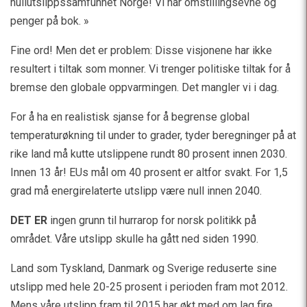
nullutslippssamfunnet Norge! Vi har omstillingsevne og
penger på bok. »
Fine ord! Men det er problem: Disse visjonene har ikke
resultert i tiltak som monner. Vi trenger politiske tiltak for å
bremse den globale oppvarmingen. Det mangler vi i dag.
For å ha en realistisk sjanse for å begrense global
temperaturøkning til under to grader, tyder beregninger på at
rike land må kutte utslippene rundt 80 prosent innen 2030.
Innen 13 år! EUs mål om 40 prosent er altfor svakt. For 1,5
grad må energirelaterte utslipp være null innen 2040.
DET ER
ingen grunn til hurrarop for norsk politikk på
området. Våre utslipp skulle ha gått ned siden 1990.
Land som Tyskland, Danmark og Sverige reduserte sine
utslipp med hele 20-25 prosent i perioden fram mot 2012.
Mens våre utslipp fram til 2015 har økt med om lag fire