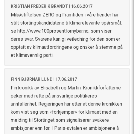
KRISTIAN FREDERIK BRANDT |
16.06.2017
Miljøstiftelsen ZERO og Framtiden i våre hender har
stilt stortingskandidatene ti klimarelevante spørsmål,
se
http://www.100prosentfornybar.no
, som viser
deres svar. Svarene kan gi veiledning for den som er
opptatt av klimautfordringene og ønsker å stemme på
et klimavennlig parti.
FINN BJØRNAR LUND |
17.06.2017
Fin kronikk av Elisabeth og Martin. Kronikkforfatterne
peker med rette på ansvarlige politikeres
unnfallenhet. Regjeringen har etter at denne kronikken
kom vist seg som «forkjemper» for klimaet med en
melding til Stortinget som signaliserer svakere
ambisjoner enn før. I Paris-avtalen er ambisjonene å