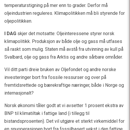
temperaturstigning på mer enn to grader. Derfor må
oljeindustrien reguleres. Klimapolitikken må bli styrende for
oljepolitikken.
I DAG
skjer det motsatte: Oljeinteressene styrer norsk
klimapolitikk. Produksjon av både olje og gass må utfases
så raskt som mulig. Staten må avstå fra utvinning av kull på
Svalbard, olje og gass fra Arktis og andre sårbare områder.
Vil ditt parti dreie bruken av Oljefondet og andre norske
investeringer bort fra fossile ressurser og over på
fremtidsrettede og bærekraftige næringer, både i Norge og
internasjonalt?
Norsk økonomi tåler godt at vi avsetter 1 prosent ekstra av
BNP til klimatiltak i fattige land (i tillegg til
bistandsprosenten). Det vil utgjøre et sterkt virkemiddel for
en snuoperasjonen bort fra fossilbasert vekst i den fattige