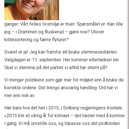
ganger: Vårt felles livsmiljø er truet. Spørsmålet er: Kan lille
jeg – i Drammen og Buskerud – gjøre noe? Utover
kildesortering og færre flyturer?
Svaret er ja! Jeg kan framfor alt bruke stemmeseddelen.
Valgdagen er 11. september. Her kommer ettertanken inn:
Skal vi stemme på det partiet vi alltid har stemt på?
Vi trenger politikere som gjør mer for miljøet enn å bruke de
korrekte ordene. Det trengs ansvarlig handling. Ord har vi
mer enn nok av.
Hør bare hva det het i 2015, i Solberg-regjeringens trontale:
«2015 blir et viktig år for klimaet – det haster med å komme
i gang. Vi må omstille oss, og tilpasse oss det jordkloden