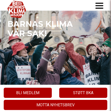
BARNAS KLIMA
VÅR SAK!
BLI MEDLEM
STØTT BKA
MOTTA NYHETSBREV