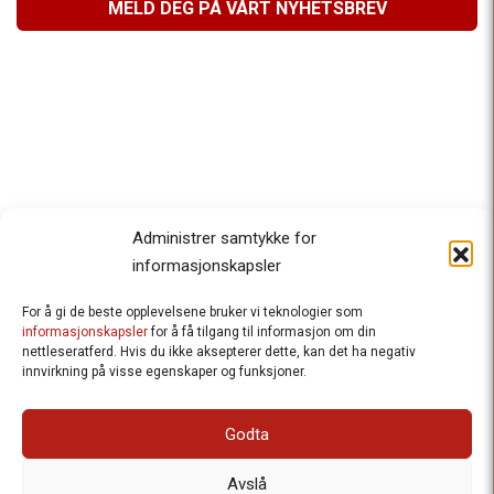
MELD DEG PÅ VÅRT NYHETSBREV
Administrer samtykke for
informasjonskapsler
For å gi de beste opplevelsene bruker vi teknologier som
Besteforeldrenes klimaaksjon
informasjonskapsler
for å få tilgang til informasjon om din
nettleseratferd. Hvis du ikke aksepterer dette, kan det ha negativ
Ansvarlig redaktør
: Halfdan Wiik |
innvirkning på visse egenskaper og funksjoner.
halfdan.wiik@besteforeldrene.no
| 971 96 809
Besøksadresse
: Hausmannsgt. 19, 0182 Oslo
Godta
Postadresse
: Postboks 1231 Vika, 0110 Oslo.
E-post
: post@besteforeldreaksjonen.no
Avslå