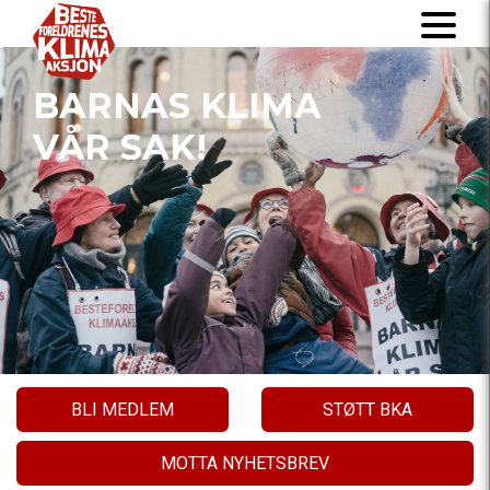
BARNAS KLIMA
VÅR SAK!
BLI MEDLEM
STØTT BKA
MOTTA NYHETSBREV