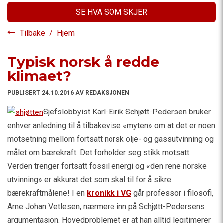
SE HVA SOM SKJER
Tilbake
/
Hjem
Typisk norsk å redde
klimaet?
PUBLISERT 24.10.2016 AV REDAKSJONEN
Sjefslobbyist Karl-Eirik Schjøtt-Pedersen bruker
enhver anledning til å tilbakevise «myten» om at det er noen
motsetning mellom fortsatt norsk olje- og gassutvinning og
målet om bærekraft. Det forholder seg stikk motsatt:
Verden trenger fortsatt fossil energi og «den rene norske
utvinning» er akkurat det som skal til for å sikre
bærekraftmålene! I en
kronikk i VG
går professor i filosofi,
Arne Johan Vetlesen, nærmere inn på Schjøtt-Pedersens
argumentasjon. Hovedproblemet er at han alltid legitimerer