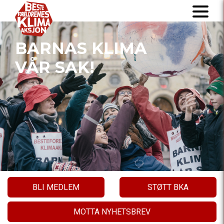
BARNAS KLIMA
VÅR SAK!
BLI MEDLEM
STØTT BKA
MOTTA NYHETSBREV