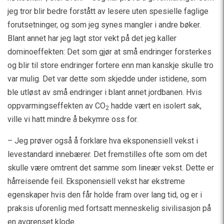
jeg tror blir bedre forstått av lesere uten spesielle faglige
forutsetninger, og som jeg synes mangler i andre bøker.
Blant annet har jeg lagt stor vekt på det jeg kaller
dominoeffekten: Det som gjør at små endringer forsterkes
og blir til store endringer fortere enn man kanskje skulle tro
var mulig. Det var dette som skjedde under istidene, som
ble utløst av små endringer i blant annet jordbanen. Hvis
oppvarmingseffekten av CO
hadde vært en isolert sak,
2
ville vi hatt mindre å bekymre oss for.
– Jeg prøver også å forklare hva eksponensiell vekst i
levestandard innebærer. Det fremstilles ofte som om det
skulle være omtrent det samme som lineær vekst. Dette er
hårreisende feil. Eksponensiell vekst har ekstreme
egenskaper hvis den får holde fram over lang tid, og er i
praksis uforenlig med fortsatt menneskelig sivilisasjon på
en avgrenset klode.