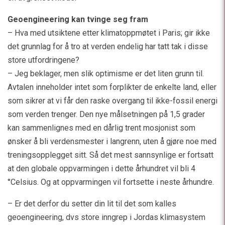
Geoengineering kan tvinge seg fram
– Hva med utsiktene etter klimatoppmøtet i Paris; gir ikke
det grunnlag for å tro at verden endelig har tatt tak i disse
store utfordringene?
– Jeg beklager, men slik optimisme er det liten grunn til.
Avtalen inneholder intet som forplikter de enkelte land, eller
som sikrer at vi får den raske overgang til ikke-fossil energi
som verden trenger. Den nye målsetningen på 1,5 grader
kan sammenlignes med en dårlig trent mosjonist som
ønsker å bli verdensmester i langrenn, uten å gjøre noe med
treningsopplegget sitt. Så det mest sannsynlige er fortsatt
at den globale oppvarmingen i dette århundret vil bli 4
°Celsius. Og at oppvarmingen vil fortsette i neste århundre.
– Er det derfor du setter din lit til det som kalles
geoengineering, dvs store inngrep i Jordas klimasystem