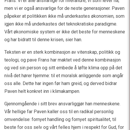
Frans. Vi er alle ansvarlige for hverandre, vi som lever nå,
men vi er også ansvarlige for de neste generasjoner. Paven
påpeker at politikken ikke må underkastes økonomien, som
igjen ikke må underkastes det teknokratiske paradigme.
Vårt økonomiske system er ikke det beste for menneskene
og har bidratt til denne krisen, sier han.
Teksten er en sterk kombinasjon av vitenskap, politikk og
teologi, og pave Frans har maktet ved denne kombinasjon
og ved sin person og sitt embede å løfte klima opp på det
nivå det hører hjemme: til et moralsk anliggende som angår
oss alle. Dette har ingen før ham greid, og derved bidrar
Paven helt konkret inn i klimakampen.
Gjennomgående i sitt brev ansvarliggjør han menneskene.
Vår hellige far Paven kaller oss til en radikal personlig
omvendelse: fornyet handling og fornyet spiritualitet, til
beste for oss selv og vårt felles hjem i respekt for Gud, for