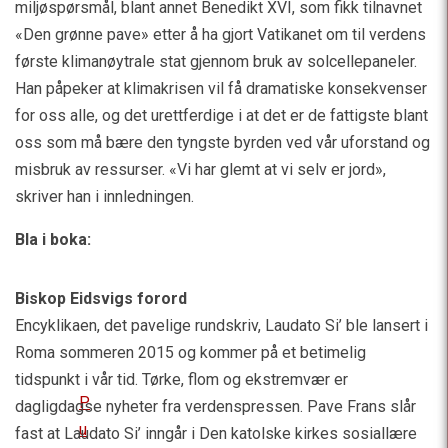
miljøspørsmål, blant annet Benedikt XVI, som fikk tilnavnet
«Den grønne pave» etter å ha gjort Vatikanet om til verdens
første klimanøytrale stat gjennom bruk av solcellepaneler.
Han påpeker at klimakrisen vil få dramatiske konsekvenser
for oss alle, og det urettferdige i at det er de fattigste blant
oss som må bære den tyngste byrden ved vår uforstand og
misbruk av ressurser. «Vi har glemt at vi selv er jord»,
skriver han i innledningen.
Bla i boka:
Biskop Eidsvigs forord
Encyklikaen, det pavelige rundskriv, Laudato Si’ ble lansert i
Roma sommeren 2015 og kommer på et betimelig
tidspunkt i vår tid. Tørke, flom og ekstremvær er
P
dagligdagse nyheter fra verdenspressen. Pave Frans slår
u
fast at Laudato Si’ inngår i Den katolske kirkes sosiallære