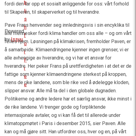
b
fordi den tar opp et sosialt anliggende for oss: vårt forhold
li
til Skaperen, til skaperverket og til hverandre.
s
Pave Frans henvender seg innledningsvis i sin encyklika til
h
Powered
alle mennesker fordi klima handler om oss alle – og om vårt
f
by
Issuu
felles hjem. Løsningen på klimakrisen, fremholder Paven, er
o
å samarbeide. Klimaendringene kjenner ingen grenser, vi er
r
alle avhengige av hverandre, og vi har et ansvar for
F
hverandre. Her peker Frans på urettferdigheten i at det er de
r
fattige som kjenner klimaendringene sterkest på kroppen,
e
mens de rike landene, som ble rike ved å ødelegge kloden,
e
slipper ansvar. Alle må ta del i den globale dugnaden.
Politikerne og andre ledere har et særlig ansvar, ikke minst i
de rike landene. Vi trenger gode og forpliktende
internasjonale avtaler, og vi kan få det til allerede under
klimatoppmøtet i Paris i desember 2015, sier Paven. Alle
kan og må gjøre sitt. Han utfordrer oss, hver og en, på vårt