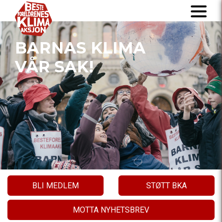
BARNAS KLIMA
VÅR SAK!
BLI MEDLEM
STØTT BKA
MOTTA NYHETSBREV