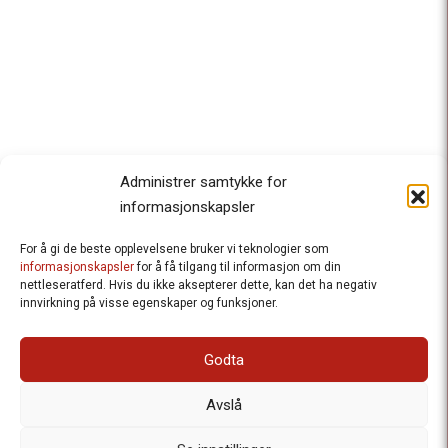
Administrer samtykke for
informasjonskapsler
For å gi de beste opplevelsene bruker vi teknologier som
Besteforeldrenes klimaaksjon
informasjonskapsler
for å få tilgang til informasjon om din
nettleseratferd. Hvis du ikke aksepterer dette, kan det ha negativ
Ansvarlig redaktør
: Halfdan Wiik |
innvirkning på visse egenskaper og funksjoner.
halfdan.wiik@besteforeldrene.no
| 971 96 809
Besøksadresse
: Hausmannsgt. 19, 0182 Oslo
Godta
Postadresse
: Postboks 1231 Vika, 0110 Oslo.
E-post
: post@besteforeldreaksjonen.no
Avslå
Organisasjonsnummer
: 998 636 779
Vår Personvernerklæring
Informasjonskapsler (Cookies)