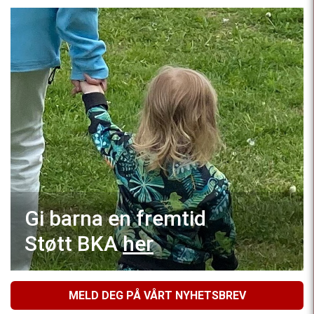
Gi barna en fremtid
Støtt BKA
her
MELD DEG PÅ VÅRT NYHETSBREV