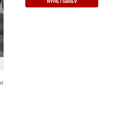
NYHETSBREV
el