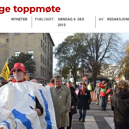
eige toppmøte
NYHETER
PUBLISERT:
SØNDAG 6. DES
AV:
REDAKSJON
2015