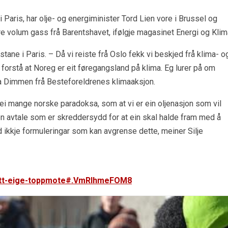
Paris, har olje- og energiminister Tord Lien vore i Brussel og
tore volum gass frå Barentshavet, ifølgje magasinet Energi og Klim
stane i Paris. – Då vi reiste frå Oslo fekk vi beskjed frå klima- o
 forstå at Noreg er eit føregangsland på klima. Eg lurer på om
a Dimmen frå Besteforeldrenes klimaaksjon.
i mange norske paradoksa, som at vi er ein oljenasjon som vil
en avtale som er skreddersydd for at ein skal halde fram med å
 ikkje formuleringar som kan avgrense dette, meiner Silje
k-sitt-eige-toppmote#.VmRIhmeFOM8