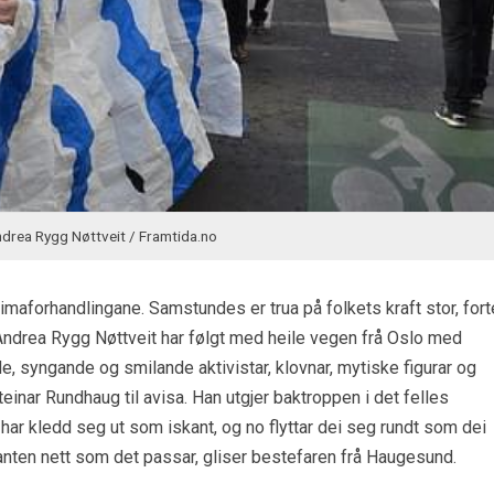
Andrea Rygg Nøttveit / Framtida.no
limaforhandlingane. Samstundes er trua på folkets kraft stor, fort
 Andrea Rygg Nøttveit har følgt med heile vegen frå Oslo med
e, syngande og smilande aktivistar, klovnar, mytiske figurar og
teinar Rundhaug til avisa. Han utgjer baktroppen i det felles
har kledd seg ut som iskant, og no flyttar dei seg rundt som dei
skanten nett som det passar, gliser bestefaren frå Haugesund.