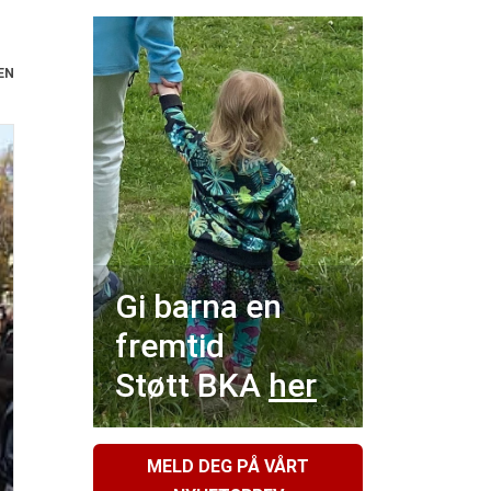
EN
Gi barna en
fremtid
Støtt BKA
her
MELD DEG PÅ VÅRT