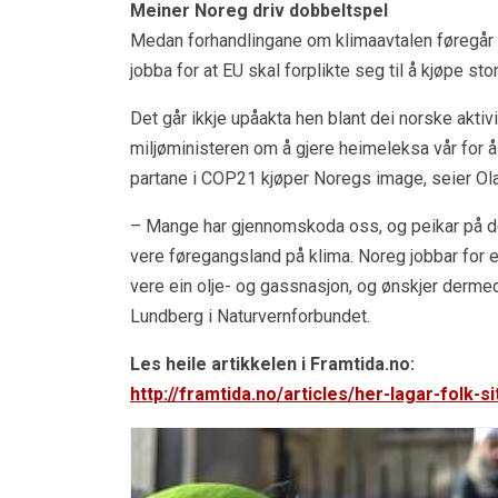
Meiner Noreg driv dobbeltspel
Medan forhandlingane om klimaavtalen føregår i 
jobba for at EU skal forplikte seg til å kjøpe s
Det går ikkje upåakta hen blant dei norske aktivi
miljøministeren om å gjere heimeleksa vår for å
partane i COP21 kjøper Noregs image, seier Ol
– Mange har gjennomskoda oss, og peikar på de
vere føregangsland på klima. Noreg jobbar for 
vere ein olje- og gassnasjon, og ønskjer dermed
Lundberg i Naturvernforbundet.
Les heile artikkelen i Framtida.no:
http://framtida.no/articles/her-lagar-fol