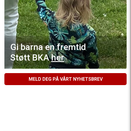
Gi barna en fremtid
Støtt BKA
her
MELD DEG PÅ VÅRT NYHETSBREV