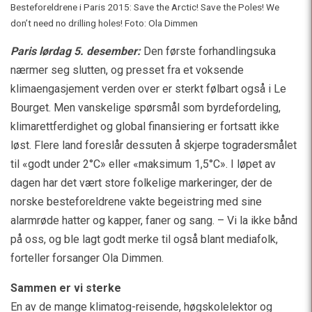
Besteforeldrene i Paris 2015: Save the Arctic! Save the Poles! We
don’t need no drilling holes! Foto: Ola Dimmen
Paris lørdag 5. desember:
Den første forhandlingsuka
nærmer seg slutten, og presset fra et voksende
klimaengasjement verden over er sterkt følbart også i Le
Bourget. Men vanskelige spørsmål som byrdefordeling,
klimarettferdighet og global finansiering er fortsatt ikke
løst. Flere land foreslår dessuten å skjerpe togradersmålet
til «godt under 2°C» eller «maksimum 1,5°C». I løpet av
dagen har det vært store folkelige markeringer, der de
norske besteforeldrene vakte begeistring med sine
alarmrøde hatter og kapper, faner og sang. – Vi la ikke bånd
på oss, og ble lagt godt merke til også blant mediafolk,
forteller forsanger Ola Dimmen.
Sammen er vi sterke
En av de mange klimatog-reisende, høgskolelektor og