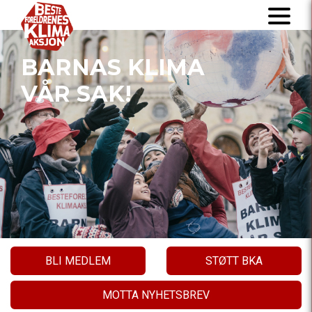
BARNAS KLIMA
VÅR SAK!
BLI MEDLEM
STØTT BKA
MOTTA NYHETSBREV