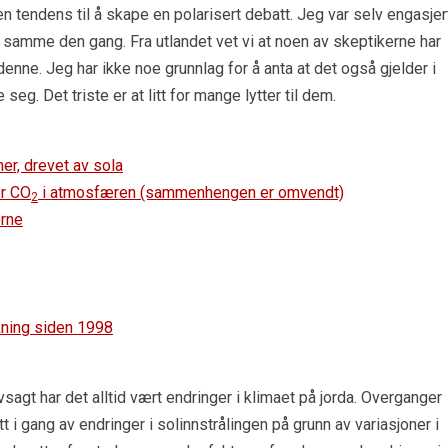
en tendens til å skape en polarisert debatt. Jeg var selv engasjert
 samme den gang. Fra utlandet vet vi at noen av skeptikerne har
av denne. Jeg har ikke noe grunnlag for å anta at det også gjelder i
g. Det triste er at litt for mange lytter til dem.
er, drevet av sola
er CO
i atmosfæren (sammenhengen er omvendt)
2
erne
kning siden 1998
vsagt har det alltid vært endringer i klimaet på jorda. Overganger
 i gang av endringer i solinnstrålingen på grunn av variasjoner i