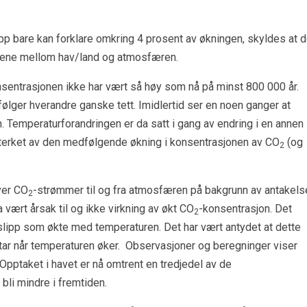
p bare kan forklare omkring 4 prosent av økningen, skyldes at d
ømmene mellom hav/land og atmosfæren.
sentrasjonen ikke har vært så høy som nå på minst 800 000 år.
følger hverandre ganske tett. Imidlertid ser en noen ganger at
. Temperaturforandringen er da satt i gang av endring i en annen
rsterket av den medfølgende økning i konsentrasjonen av CO
(og
2
ver CO
-strømmer til og fra atmosfæren på bakgrunn av antakels
2
 vært årsak til og ikke virkning av økt CO
-konsentrasjon. Det
2
tslipp som økte med temperaturen. Det har vært antydet at dette
ar når temperaturen øker. Observasjoner og beregninger viser
pptaket i havet er nå omtrent en tredjedel av de
li mindre i fremtiden.