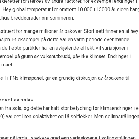
 deretter forsterkes av andre faktorer, for eksempel endringer i
Høy global temperatur for omtrent 10 000 til 5000 år siden han
rdlige breddegrader om sommeren.
struert for mange millioner år bakover. Stort sett finner en at høy
asjon. Et eksempel på dette var en varm periode over mange
 de fleste partikler har en avkjølende effekt, vil variasjoner i
mpel på grunn av vulkanutbrudd, påvirke klimaet. Endringer i
imaet..
e I i FNs klimapanel, gir en grundig diskusjon av årsakene til
revet av sola»
 fra sola, og dette har hatt stor betydning for klimaendringer i e
0) var det liten solaktivitet og få solflekker. Men solinnstrålinge
maet på jorda i sterkere grad enn variasjonene i solinnstrålingen