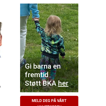
Gi barna en
fremtid
Støtt BKA
her
o
MELD DEG PÅ VÅRT