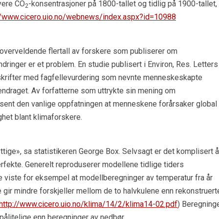
øyere CO
-konsentrasjoner på 1800-tallet og tidlig på 1900-tallet,
2
//www.cicero.uio.no/webnews/index.aspx?id=10988
t overveldende flertall av forskere som publiserer om
nger er et problem. En studie publisert i Environ, Res. Letters 
dsskrifter med fagfellevurdering som nevnte menneskeskapte
ndraget. Av forfatterne som uttrykte sin mening om
sent den vanlige oppfatningen at menneskene forårsaker global
ghet blant klimaforskere.
ttige», sa statistikeren George Box. Selvsagt er det komplisert å
erfekte. Generelt reproduserer modellene tidlige tiders
e viste for eksempel at modellberegninger av temperatur fra år
le gir mindre forskjeller mellom de to halvkulene enn rekonstruert
http://www.cicero.uio.no/klima/14/2/klima14-02.pdf
) Beregning
 pålitelige enn beregninger av nedbør.