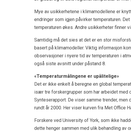
Mye av usikkerhetene i klimamodellene er knyttet 
endringer som igjen påvirker temperaturen. Det
temperaturen økes. Andre usikkerheter finner vi 
Samtidig må det sies at det er en stor misforst
basert på klimamodeller. Viktig informasjon komm
observasjoner i nyere tid av temperaturen i atmos
også siste avsnitt under påstand 8.
«Temperaturmålingene er upålitelige»
Det er ikke enkelt å beregne en global temperatu
især tre forskergrupper som har arbeidet med 
Synteserapport. De viser samme trender, men det
rundt år 2000. Her viser kurven fra Met Office H
Forskere ved University of York, som ikke hadd
dette henger sammen med ulik behandling av omr