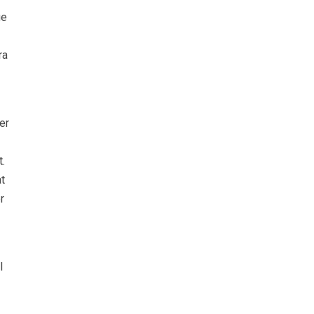
ge
ra
er
t.
at
r
l