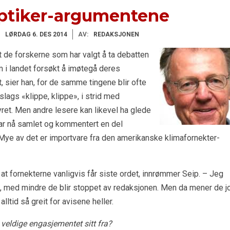
ptiker-argumentene
LØRDAG 6. DES 2014
AV:
REDAKSJONEN
t de forskerne som har valgt å ta debatten
m i landet forsøkt å imøtegå deres
t, sier han, for de samme tingene blir ofte
 slags «klippe, klippe», i strid med
ret. Men andre lesere kan likevel ha glede
n har nå samlet og kommentert en del
Mye av det er importvare fra den amerikanske klimafornekter-
at fornekterne vanligvis får siste ordet, innrømmer Seip. – Jeg
dri, med mindre de blir stoppet av redaksjonen. Men da mener de j
alltid så greit for avisene heller.
veldige engasjementet sitt fra?