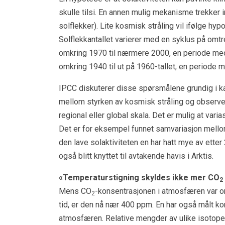
skulle tilsi. En annen mulig mekanisme trekker i
solflekker). Lite kosmisk stråling vil ifølge hyp
Solflekkantallet varierer med en syklus på omtren
omkring 1970 til nærmere 2000, en periode med r
omkring 1940 til ut på 1960-tallet, en periode 
IPCC diskuterer disse spørsmålene grundig i kap
mellom styrken av kosmisk stråling og observer
regional eller global skala. Det er mulig at vari
Det er for eksempel funnet samvariasjon mellom k
den lave solaktiviteten en har hatt mye av etter 
også blitt knyttet til avtakende havis i Arktis.
«Temperaturstigning skyldes ikke mer CO
2
Mens CO
-konsentrasjonen i atmosfæren var omk
2
tid, er den nå nær 400 ppm. En har også målt ko
atmosfæren. Relative mengder av ulike isotope