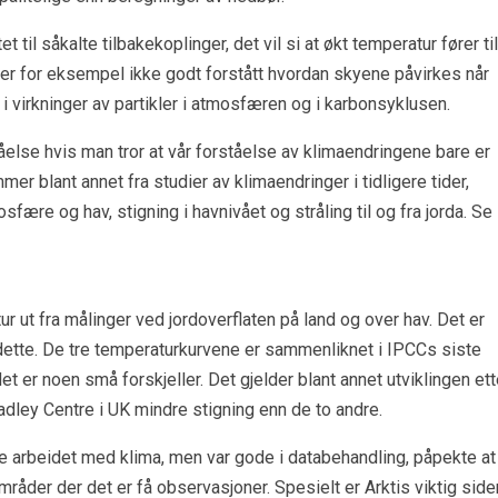
til såkalte tilbakekoplinger, det vil si at økt temperatur fører til
 er for eksempel ikke godt forstått hvordan skyene påvirkes når
i virkninger av partikler i atmosfæren og i karbonsyklusen.
åelse hvis man tror at vår forståelse av klimaendringene bare er
er blant annet fra studier av klimaendringer i tidligere tider,
fære og hav, stigning i havnivået og stråling til og fra jorda. Se
r ut fra målinger ved jordoverflaten på land og over hav. Det er
dette. De tre temperaturkurvene er sammenliknet i IPCCs siste
 er noen små forskjeller. Det gjelder blant annet utviklingen ett
adley Centre i UK mindre stigning enn de to andre.
e arbeidet med klima, men var gode i databehandling, påpekte at
åder der det er få observasjoner. Spesielt er Arktis viktig side