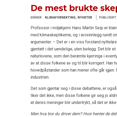
De mest brukte ske
EMNER:
KLIMAFORNEKTING
NYHETER
PUBLISERT:
Professor i miljøkjemi Hans Martin Seip er blan
med klimaskeptikerne, og i avisinnlegg rundt o
argumenter. – Det er i en viss forstand nytteløs
gjentatt i det uendelige, uten belegg. Det blir et
naturlovene, som den berømte kjerringa i eventy
av at disse folkene av og til blir korrigert. Ha
hovedpåstander som han mener ofte går igjen. 
industrien.
Det som gjentar seg i disse debattene, er også 
liker det ikke, men disse folkene gir seg jo al
at deres meninger blir undertrykt, så det er ikke 
Men hva tror du driver dem? Hvor henter de det 