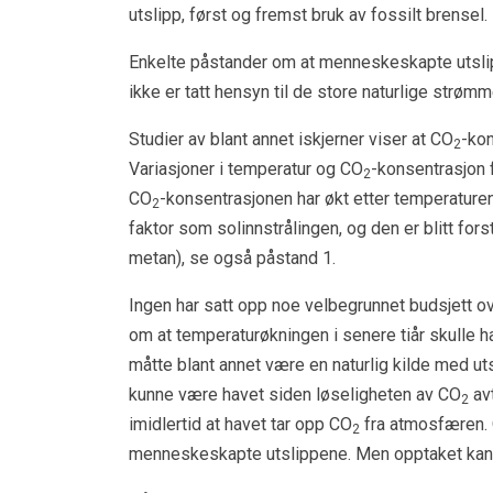
utslipp, først og fremst bruk av fossilt brensel.
Enkelte påstander om at menneskeskapte utslip
ikke er tatt hensyn til de store naturlige str
Studier av blant annet iskjerner viser at CO
-kon
2
Variasjoner i temperatur og CO
-konsentrasjon 
2
CO
-konsentrasjonen har økt etter temperaturen
2
faktor som solinnstrålingen, og den er blitt fo
metan), se også påstand 1.
Ingen har satt opp noe velbegrunnet budsjett o
om at temperaturøkningen i senere tiår skulle ha
måtte blant annet være en naturlig kilde med u
kunne være havet siden løseligheten av CO
avt
2
imidlertid at havet tar opp CO
fra atmosfæren. O
2
menneskeskapte utslippene. Men opptaket kan b