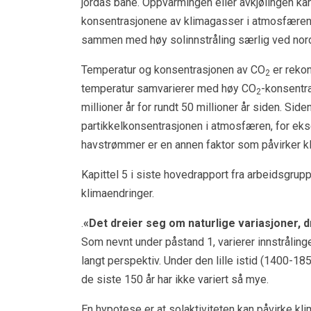
jordas bane. Oppvarmingen eller avkjølingen kan
konsentrasjonene av klimagasser i atmosfæren. 
sammen med høy solinnstråling særlig ved no
Temperatur og konsentrasjonen av CO
er rekon
2
temperatur samvarierer med høy CO
-konsentr
2
millioner år for rundt 50 millioner år siden. Siden
partikkelkonsentrasjonen i atmosfæren, for ekse
havstrømmer er en annen faktor som påvirker kl
Kapittel 5 i siste hovedrapport fra arbeidsgrupp
klimaendringer.
.
«Det dreier seg om naturlige variasjoner, d
Som nevnt under påstand 1, varierer innstrålingen
langt perspektiv. Under den lille istid (1400-185
de siste 150 år har ikke variert så mye.
En hypotese er at solaktiviteten kan påvirke kli