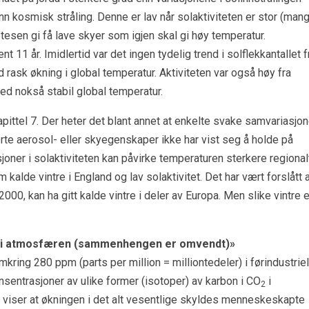
nn kosmisk stråling. Denne er lav når solaktiviteten er stor (man
otesen gi få lave skyer som igjen skal gi høy temperatur.
t 11 år. Imidlertid var det ingen tydelig trend i solflekkantallet f
ask økning i global temperatur. Aktiviteten var også høy fra
med nokså stabil global temperatur.
ittel 7. Der heter det blant annet at enkelte svake samvariasjon
te aerosol- eller skyegenskaper ikke har vist seg å holde på
asjoner i solaktiviteten kan påvirke temperaturen sterkere regional
alde vintre i England og lav solaktivitet. Det har vært forslått 
2000, kan ha gitt kalde vintre i deler av Europa. Men slike vintre e
i atmosfæren (sammenhengen er omvendt)»
ring 280 ppm (parts per million = milliontedeler) i førindustriel
nsentrasjoner av ulike former (isotoper) av karbon i CO
i
2
 viser at økningen i det alt vesentlige skyldes menneskeskapte