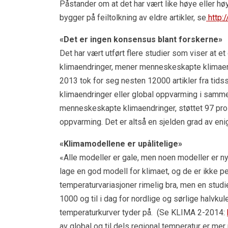
Påstander om at det har vært like høye eller h
bygger på feiltolkning av eldre artikler, se
http:
«Det er ingen konsensus blant forskerne»
Det har vært utført flere studier som viser at e
klimaendringer, mener menneskeskapte klimaendri
2013 tok for seg nesten 12000 artikler fra ti
klimaendringer eller global oppvarming i samme
menneskeskapte klimaendringer, støttet 97 pro
oppvarming. Det er altså en sjelden grad av eni
«Klimamodellene er upålitelige»
«Alle modeller er gale, men noen modeller er ny
lage en god modell for klimaet, og de er ikke p
temperaturvariasjoner rimelig bra, men en studi
1000 og til i dag for nordlige og sørlige halvku
temperaturkurver tyder på. (Se KLIMA 2-2014:
av global og til dels regional temperatur er mer