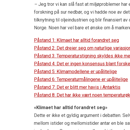
–
Jeg tror vi kan slå fast at miljøproblemer har 
forskning på sur nedbør, og vi hadde noe av det
tilknytning til oljeindustrien og blir finansiert 
Norge. Noen har vel bare et ønske om å markere se
Påstand 1: Klimaet har alltid forandret seg
Påstand 2: Det dreier seg om naturlige variasjon
Påstand 3: Temperaturstigning skyldes ikke m
Påstand 4: Det er ingen konsensus blant forsk
Påstand 5: Klimamodellene er upålitelige
Påstand 6: Temperaturmålingene er upålitelige
Påstand 7: Det er blitt mer havis i Antarktis
Påstand 8: Det har ikke vært noen temperaturø
«Klimaet har alltid forandret seg»
Dette er ikke et gyldig argument i debatten. Sel
mellom istider og mellomistider antar en ble satt