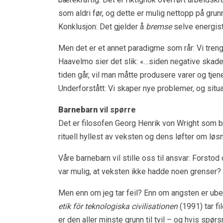
som aldri før, og dette er mulig nettopp på grun
Konklusjon: Det gjelder å
bremse
selve energis
Men det er et annet paradigme som rår: Vi trenge
Haavelmo sier det slik: «…siden negative skade
tiden går, vil man måtte produsere varer og tjen
Underforstått: Vi skaper nye problemer, og situ
Barnebarn
vil spørre
Det er filosofen Georg Henrik von Wright som b
rituell hyllest av veksten og dens løfter om løs
Våre barnebarn vil stille oss til ansvar: Forstod
var mulig, at veksten ikke hadde noen grenser? 
Men enn om jeg tar feil? Enn om angsten er ub
etik för teknologiska civilisationen
(1991) tar f
er den aller minste grunn til tvil – og hvis spør