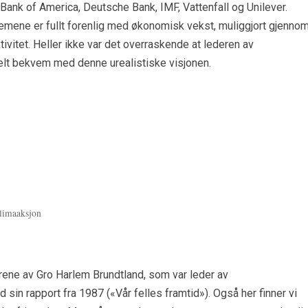
Bank of America, Deutsche Bank, IMF, Vattenfall og Unilever.
emene er fullt forenlig med økonomisk vekst, muliggjort gjenno
tivitet. Heller ikke var det overraskende at lederen av
helt bekvem med denne urealistiske visjonen.
klimaaksjon
drene av Gro Harlem Brundtland, som var leder av
d sin rapport fra 1987 («Vår felles framtid»). Også her finner vi