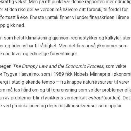
kraftig vekst. Men på ett punkt var denne rapporten mer edruelig
r at den rike del av verden må halvere sitt forbruk, til fordel for
 fortsatt å øke. Eneste unntak finner vi under finanskrisen i årene
pp gikk ned.
lken som helst klimaløsning gjennom regnestykker og kalkyler, ute
ger og tiden vi har til rådighet. Men det fins også økonomer som
ens lover og edruelige forventninger.
Roegen
The Entropy Law and the Economic Process
, som vakte
r Trygve Haavelmo, som i 1989 fikk Nobels Minnepris i økonomi
ergi i stadig økende tempo – fra knappe naturressurser til varer
som må tas hånd om og til forurensning som volder problemer ell
 av problemer blir i fysikkens verden kalt
entropi
(uorden). Det
ne ved produksjonen og dens miljøkonsekvenser som opptar