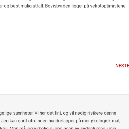
r og best mulig utfall. Bevisbyrden ligger på vekstoptimistene.
NESTE
elige sannheter. Vi har det fint, og vil nødig risikere denne
å. Jeg kan godt ofre noen hundrelapper på mer økologisk mat,
el-bil. Men må jeg virkelig gi opp noen av sydenturene i min