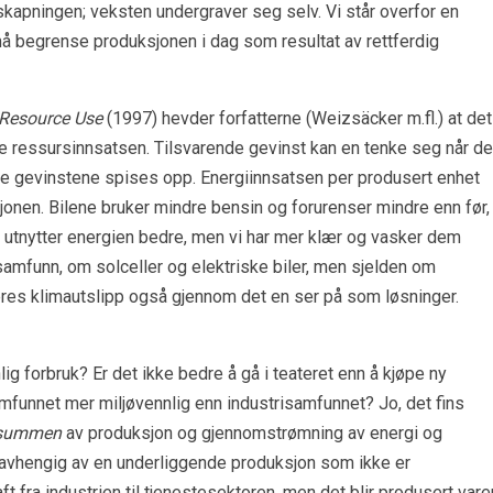
iskapningen; veksten undergraver seg selv. Vi står overfor en
 må begrense produksjonen i dag som resultat av rettferdig
 Resource Use
(1997) hevder forfatterne (Weizsäcker m.fl.) at det
e ressursinnsatsen. Tilsvarende gevinst kan en tenke seg når de
se gevinstene spises opp. Energiinnsatsen per produsert enhet
jonen. Bilene bruker mindre bensin og forurenser mindre enn før,
utnytter energien bedre, men vi har mer klær og vasker dem
amfunn, om solceller og elektriske biler, men sjelden om
res klimautslipp også gjennom det en ser på som løsninger.
lig forbruk? Er det ikke bedre å gå i teateret enn å kjøpe ny
mfunnet mer miljøvennlig enn industrisamfunnet? Jo, det fins
summen
av produksjon og gjennomstrømning av energi og
r avhengig av en underliggende produksjon som ikke er
ft fra industrien til tjenestesektoren, men det blir produsert vare