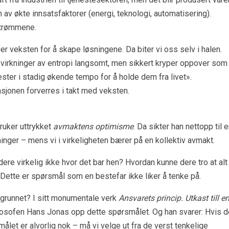
n av økte innsatsfaktorer (energi, teknologi, automatisering).
trømmene.
r veksten for å skape løsningene. Da biter vi oss selv i halen.
virkninger av entropi langsomt, men sikkert kryper oppover som
ester i stadig økende tempo for å holde dem fra livet».
asjonen forverres i takt med veksten.
ruker uttrykket
avmaktens optimisme
. Da sikter han nettopp til 
ninger – mens vi i virkeligheten bærer på en kollektiv avmakt.
 dere virkelig ikke hvor det bar hen? Hvordan kunne dere tro at alt
Dette er spørsmål som en bestefar ikke liker å tenke på.
egrunnet? I sitt monumentale verk
Ansvarets princip. Utkast till e
ilosofen Hans Jonas opp dette spørsmålet. Og han svarer: Hvis d
smålet er alvorlig nok – må vi velge ut fra de verst tenkelige