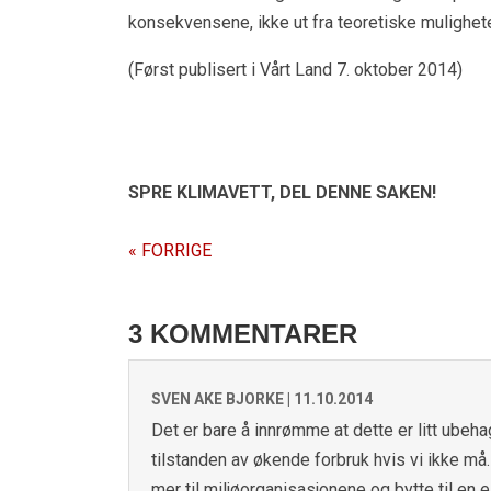
konsekvensene, ikke ut fra teoretiske mulighete
(Først publisert i Vårt Land 7. oktober 2014)
SPRE KLIMAVETT,
DEL DENNE SAKEN!
« FORRIGE
3 KOMMENTARER
SVEN AKE BJORKE |
11.10.2014
Det er bare å innrømme at dette er litt ubehag
tilstanden av økende forbruk hvis vi ikke m
mer til miljøorganisasjonene og bytte til en 