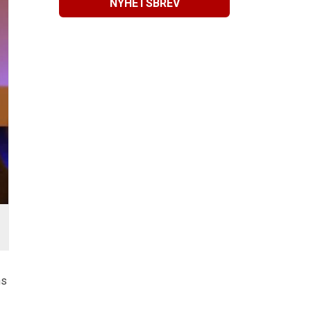
NYHETSBREV
ns