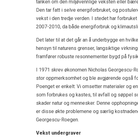
tanken om den miljøvennlige veksten eller bære
Den tar fatt i selve energiforbruket, og postulere
vekst i den tredje verden. I stedet har forbruket
2007-2010, da både energiforbruk og klimautsli
Det later til at det går an å underbygge en hvi
hensyn til naturens grenser, langsiktige virknin
framfører robuste resonnementer bygd på fysikk
I 1971 skrev økonomen Nicholas Georgescu-
stor oppmerksomhet og ble avgjørende også fo
Poenget er enkelt: Vi omsetter materialer og en
som forbrukes og kastes, til avfall og søppel 
skader natur og mennesker. Denne opphopningen
er disse økte problemene og særlig kostnade
Georgescu-Roegen.
Vekst undergraver