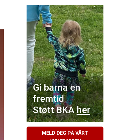
Gi barna en
fremtid
Støtt BKA
her
MELD DEG PÅ VÅRT