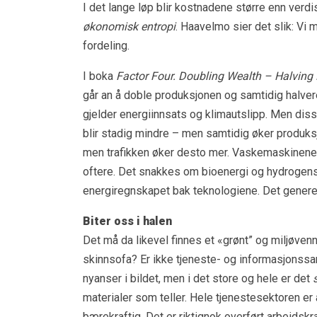
I det lange løp blir kostnadene større enn verd
økonomisk entropi
. Haavelmo sier det slik: Vi
fordeling.
I boka
Factor Four. Doubling Wealth – Halving
går an å doble produksjonen og samtidig halver
gjelder energiinnsats og klimautslipp. Men dis
blir stadig mindre – men samtidig øker produks
men trafikken øker desto mer. Vaskemaskinene 
oftere. Det snakkes om bioenergi og hydrogens
energiregnskapet bak teknologiene. Det genere
Biter oss i halen
Det må da likevel finnes et «grønt” og miljøvenn
skinnsofa? Er ikke tjeneste- og informasjonssa
nyanser i bildet, men i det store og hele er det
materialer som teller. Hele tjenestesektoren e
bærekraftig. Det er riktignok overført arbeidskra