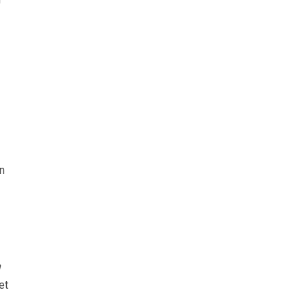
en
n
et