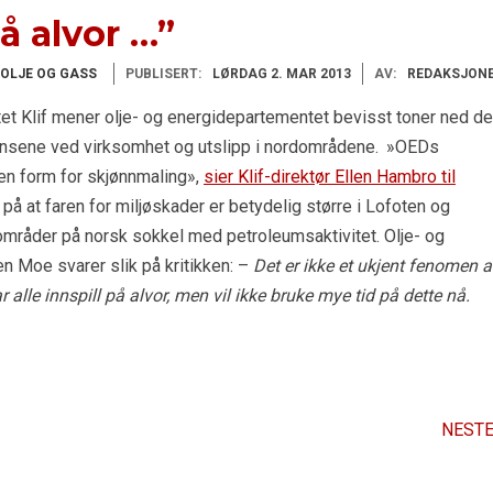
på alvor …”
OLJE OG GASS
PUBLISERT:
LØRDAG 2. MAR 2013
AV:
REDAKSJON
et Klif mener olje- og energidepartementet bevisst toner ned de
ensene ved virksomhet og utslipp i nordområdene. »OEDs
 en form for skjønnmaling»,
sier Klif-direktør Ellen Hambro til
 på at faren for miljøskader er betydelig større i Lofoten og
områder på norsk sokkel med petroleumsaktivitet. Olje- og
en Moe svarer slik på kritikken: –
Det er ikke et ukjent fenomen a
r alle innspill på alvor, men vil ikke bruke mye tid på dette nå.
NESTE