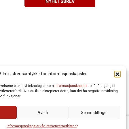
NYHETSBREV
Administrer samtykke for informasjonskapsler
levelsene bruker vi teknologier som
informasjonskapsler
for å få tilgang til
tleseratferd. Hvis du ikke aksepterer dette, kan det ha negativ innvirkning
g funksjoner.
Avslå
Se innstillinger
Vår Personvernerklæring
Informasjonskapsler (Cookies)
meworks AS
| Logo av Blanke Ark | Design av Merete Bertheau
Informasjonskapsler
Vår Personvernerklæring