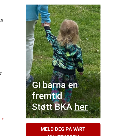
EN
t
Gi barna en
fremtid
Støtt BKA
her
 »
MELD DEG PÅ VÅRT