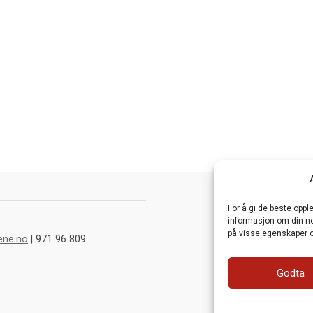
For å gi de beste opp
informasjon om din net
på visse egenskaper o
ene.no
| 971 96 809
Godta
Webutvikling av
Fra