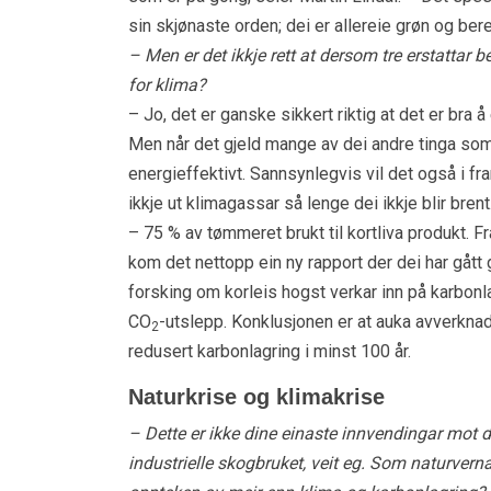
sin skjønaste orden; dei er allereie grøn og bere
– Men er det ikkje rett at dersom tre erstattar 
for klima?
– Jo, det er ganske sikkert riktig at det er bra 
Men når det gjeld mange av dei andre tinga som
energieffektivt. Sannsynlegvis vil det også i fra
ikkje ut klimagassar så lenge dei ikkje blir brent
– 75 % av tømmeret brukt til kortliva produkt. Fr
kom det nettopp ein ny rapport der dei har gått
forsking om korleis hogst verkar inn på karbonl
CO
-utslepp. Konklusjonen er at auka avverknad 
2
redusert karbonlagring i minst 100 år.
Naturkrise og klimakrise
– Dette er ikke dine einaste innvendingar mot d
industrielle skogbruket, veit eg. Som naturverna