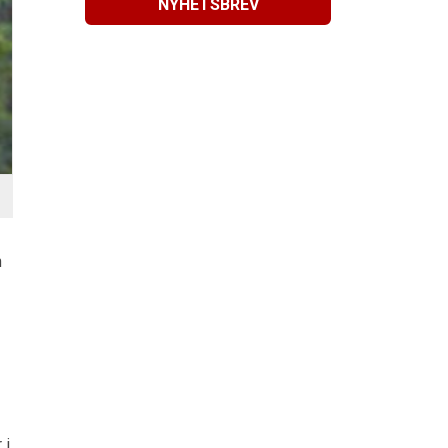
NYHETSBREV
n
 i