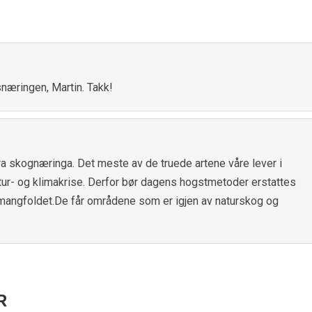
næringen, Martin. Takk!
ra skognæringa. Det meste av de truede artene våre lever i
natur- og klimakrise. Derfor bør dagens hogstmetoder erstattes
smangfoldet.De får områdene som er igjen av naturskog og
R