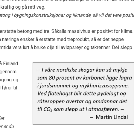
kraftig og på rett veg.
betong i bygningskonstruksjonar og liknande, så vil det vere positi
å erstatte betong med tre. Såkalla massivhus er positivt for klima.
 næringa ønsker å erstatte med treprodukt, så er det neppe
mtida vera lurt å bruke olje til avløpsrøyr og takrenner. Dei slepp
.
å Finland
 gjennom
agring og
fører til
et
r er du