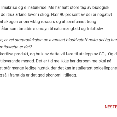
klimakrise og ei naturkrise. Me har hatt store tap av biologisk
dei trua artane lever i skog. Nær 90 prosent av dei er negativt
at skogen er ein viktig ressurs og at samfunnet treng
ar som tar større omsyn til naturmangfald og friluftsliv.
, er vel storproduksjon av avansert biodrivstoff noko dei òg har
mtidsretta er det?
 kortliva produkt, og bruk av dette vil føre til utslepp av CO
. Og d
2
n i tilsvarande mengd. Det er tid me ikkje har dersom me skal nå
t står mange ledige hustak der det kan installerast solcellepane
 i framtida er det god økonomi i tillegg.
NESTE