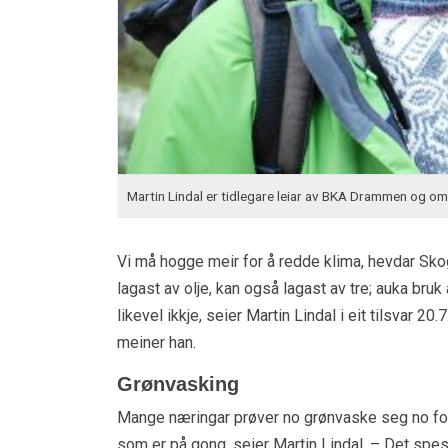
Martin Lindal er tidlegare leiar av BKA Drammen og om
Vi må hogge meir for å redde klima, hevdar Skog
lagast av olje, kan også lagast av tre; auka bruk
likevel ikkje, seier Martin Lindal i eit tilsvar 
meiner han.
Grønvasking
Mange næringar prøver no grønvaske seg no for 
som er på gong, seier Martin Lindal. – Det spesi