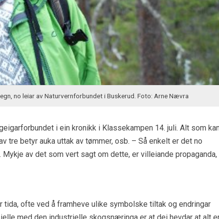
egn, no leiar av Naturvernforbundet i Buskerud. Foto: Arne Nævra
eigarforbundet i ein kronikk i Klassekampen 14. juli. Alt som ka
 av tre betyr auka uttak av tømmer, osb. – Så enkelt er det no
20.7. Mykje av det som vert sagt om dette, er villeiande propaganda,
tida, ofte ved å framheve ulike symbolske tiltak og endringar
elle med den industrielle skogsnæringa er at dei hevdar at alt er