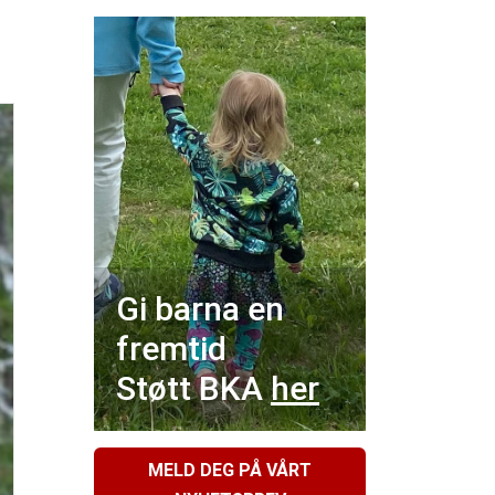
Gi barna en
fremtid
Støtt BKA
her
MELD DEG PÅ VÅRT