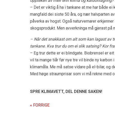
oppteken av meir enn klima og karbonlagring?
– Det er viktig å ha i tankane at me har både ei 
mangfald dei siste 50 åra, og nær halvparten av 
påverka av hogst. Også naturvernarer erkjenner 
skogsprodukt. Men avverkninga må gjerast på måt
– Når det snakkast om alt som kan lagast av tre
tankane. Kva trur du om ei slik satsing? Kor fra
– Eg trur dette er ei blindgate. Biobrensel er eit
vil ta mange tiår før nye tre vil binde ny karbo
klimamåla. Me må satse vidare på el-bilar, og de
Med høge straumprisar som vi må rekne med også
SPRE KLIMAVETT,
DEL DENNE SAKEN!
« FORRIGE