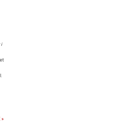
 i
et
l.
 »