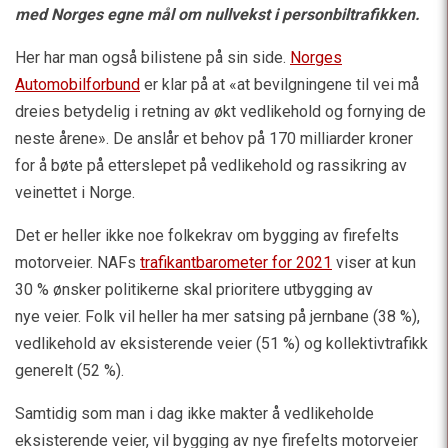
med Norges egne mål om nullvekst i personbiltrafikken.
Her har man også bilistene på sin side.
Norges
Automobilforbund
er klar på at «at bevilgningene til vei må
dreies betydelig i retning av økt vedlikehold og fornying de
neste årene». De anslår et behov på 170 milliarder kroner
for å bøte på etterslepet på vedlikehold og rassikring av
veinettet i Norge.
Det er heller ikke noe folkekrav om bygging av firefelts
motorveier. NAFs
trafikantbarometer for 2021
viser at kun
30 % ønsker politikerne skal prioritere utbygging av
nye veier. Folk vil heller ha mer satsing på jernbane (38 %),
vedlikehold av eksisterende veier (51 %) og kollektivtrafikk
generelt (52 %).
Samtidig som man i dag ikke makter å vedlikeholde
eksisterende veier, vil bygging av nye firefelts motorveier