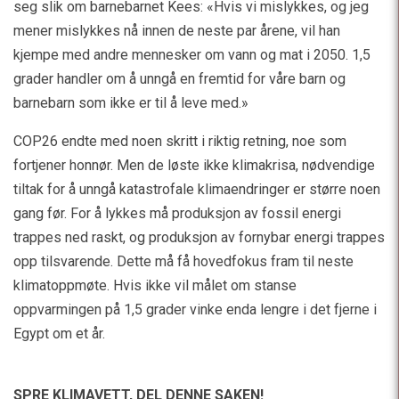
seg slik om barnebarnet Kees: «Hvis vi mislykkes, og jeg
mener mislykkes nå innen de neste par årene, vil han
kjempe med andre mennesker om vann og mat i 2050. 1,5
grader handler om å unngå en fremtid for våre barn og
barnebarn som ikke er til å leve med.»
COP26 endte med noen skritt i riktig retning, noe som
fortjener honnør. Men de løste ikke klimakrisa, nødvendige
tiltak for å unngå katastrofale klimaendringer er større noen
gang før. For å lykkes må produksjon av fossil energi
trappes ned raskt, og produksjon av fornybar energi trappes
opp tilsvarende. Dette må få hovedfokus fram til neste
klimatoppmøte. Hvis ikke vil målet om stanse
oppvarmingen på 1,5 grader vinke enda lengre i det fjerne i
Egypt om et år.
SPRE KLIMAVETT,
DEL DENNE SAKEN!