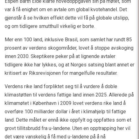
Espen Barth Eide klarte hovedoppgaven sin på møtet, som
var å få enighet om en avtale om global kvotehandel. Det
gjenstår å se hvilken effekt dette vil få på globale utslipp,
og om tidligere smutthull virkelig er borte.
Mer enn 100 land, inklusive Brasil, som samlet har rundt 85
prosent av verdens skogområder, lovet å stoppe avskoging
innen 2030. Skeptikere peker på at lignende avtaler
tidligere ikke har lykkes, og at Norges satsing blant annet er
kritisert av Riksrevisjonen for mangelfulle resultater.
Verdens rike land forpliktet seg til å vurdere å doble
klimastøtten til verdens fattige land innen 2025. Allerede på
klimamøtet i København i 2009 lovet verdens rike land å
overføre 100 milliarder dollar i året i klimahjelp til fattige
land. Dette målet er ennå ikke oppfylt og oppfattes som et
grovt tillitsbrudd fra u-landene. Uten en opptrapping her vil
det være vanskelig å få med u-landene på å nå