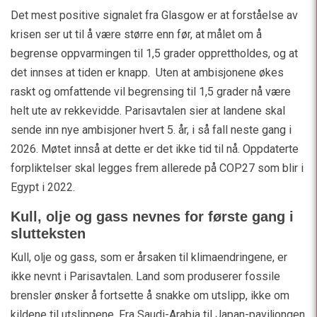
Det mest positive signalet fra Glasgow er at forståelse av
krisen ser ut til å være større enn før, at målet om å
begrense oppvarmingen til 1,5 grader opprettholdes, og at
det innses at tiden er knapp. Uten at ambisjonene økes
raskt og omfattende vil begrensing til 1,5 grader nå være
helt ute av rekkevidde. Parisavtalen sier at landene skal
sende inn nye ambisjoner hvert 5. år, i så fall neste gang i
2026. Møtet innså at dette er det ikke tid til nå. Oppdaterte
forpliktelser skal legges frem allerede på COP27 som blir i
Egypt i 2022.
Kull, olje og gass nevnes for første gang i
slutteksten
Kull, olje og gass, som er årsaken til klimaendringene, er
ikke nevnt i Parisavtalen. Land som produserer fossile
brensler ønsker å fortsette å snakke om utslipp, ikke om
kildene til utslippene. Fra Saudi-Arabia til Japan-paviljongen