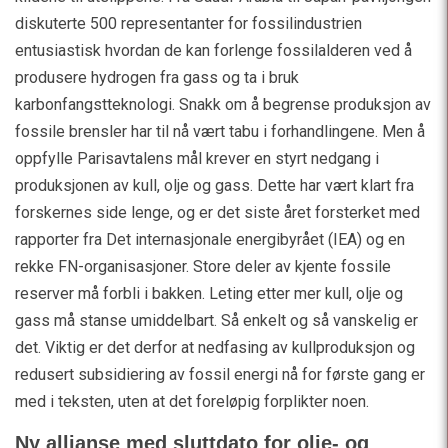
diskuterte 500 representanter for fossilindustrien
entusiastisk hvordan de kan forlenge fossilalderen ved å
produsere hydrogen fra gass og ta i bruk
karbonfangstteknologi. Snakk om å begrense produksjon av
fossile brensler har til nå vært tabu i forhandlingene. Men å
oppfylle Parisavtalens mål krever en styrt nedgang i
produksjonen av kull, olje og gass. Dette har vært klart fra
forskernes side lenge, og er det siste året forsterket med
rapporter fra Det internasjonale energibyrået (IEA) og en
rekke FN-organisasjoner. Store deler av kjente fossile
reserver må forbli i bakken. Leting etter mer kull, olje og
gass må stanse umiddelbart. Så enkelt og så vanskelig er
det. Viktig er det derfor at nedfasing av kullproduksjon og
redusert subsidiering av fossil energi nå for første gang er
med i teksten, uten at det foreløpig forplikter noen.
Ny allianse med sluttdato for olje- og