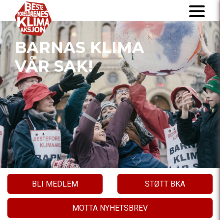
BARNAS KLIMA
VÅR SAK!
BLI MEDLEM
STØTT BKA
MOTTA NYHETSBREV