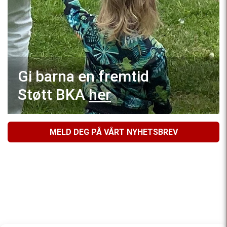
Gi barna en fremtid
Støtt BKA
her
MELD DEG PÅ VÅRT NYHETSBREV