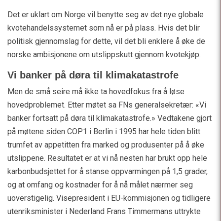
Det er uklart om Norge vil benytte seg av det nye globale
kvotehandelssystemet som nå er på plass. Hvis det blir
politisk gjennomslag for dette, vil det bli enklere å øke de
norske ambisjonene om utslippskutt gjennom kvotekjøp.
Vi banker på døra til klimakatastrofe
Men de små seire må ikke ta hovedfokus fra å løse
hovedproblemet. Etter møtet sa FNs generalsekretær: «Vi
banker fortsatt på døra til klimakatastrofe.» Vedtakene gjort
på møtene siden COP1 i Berlin i 1995 har hele tiden blitt
trumfet av appetitten fra marked og produsenter på å øke
utslippene. Resultatet er at vi nå nesten har brukt opp hele
karbonbudsjettet for å stanse oppvarmingen på 1,5 grader,
og at omfang og kostnader for å nå målet nærmer seg
uoverstigelig. Visepresident i EU-kommisjonen og tidligere
utenriksminister i Nederland Frans Timmermans uttrykte