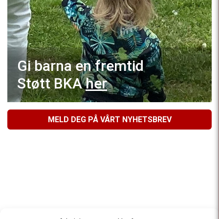
Gi barna en fremtid
Støtt BKA
her
MELD DEG PÅ VÅRT NYHETSBREV