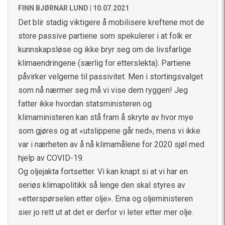
FINN BJØRNAR LUND |
10.07.2021
Det blir stadig viktigere å mobilisere kreftene mot de
store passive partiene som spekulerer i at folk er
kunnskapsløse og ikke bryr seg om de livsfarlige
klimaendringene (særlig for etterslekta). Partiene
påvirker velgerne til passivitet. Men i stortingsvalget
som nå nærmer seg må vi vise dem ryggen! Jeg
fatter ikke hvordan statsministeren og
klimaministeren kan stå fram å skryte av hvor mye
som gjøres og at «utslippene går ned», mens vi ikke
var i nærheten av å nå klimamålene for 2020 sjøl med
hjelp av COVID-19.
Og oljejakta fortsetter. Vi kan knapt si at vi har en
seriøs klimapolitikk så lenge den skal styres av
«etterspørselen etter olje». Erna og oljeministeren
sier jo rett ut at det er derfor vi leter etter mer olje.