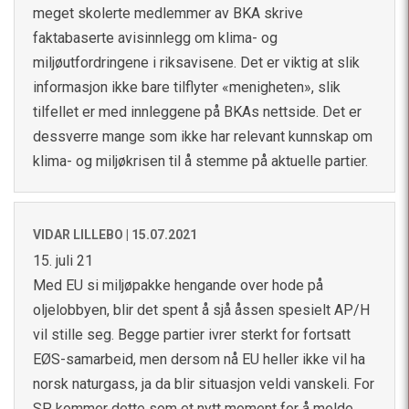
meget skolerte medlemmer av BKA skrive
faktabaserte avisinnlegg om klima- og
miljøutfordringene i riksavisene. Det er viktig at slik
informasjon ikke bare tilflyter «menigheten», slik
tilfellet er med innleggene på BKAs nettside. Det er
dessverre mange som ikke har relevant kunnskap om
klima- og miljøkrisen til å stemme på aktuelle partier.
VIDAR LILLEBO |
15.07.2021
15. juli 21
Med EU si miljøpakke hengande over hode på
oljelobbyen, blir det spent å sjå åssen spesielt AP/H
vil stille seg. Begge partier ivrer sterkt for fortsatt
EØS-samarbeid, men dersom nå EU heller ikke vil ha
norsk naturgass, ja da blir situasjon veldi vanskeli. For
SP kommer dette som et nytt moment for å melde