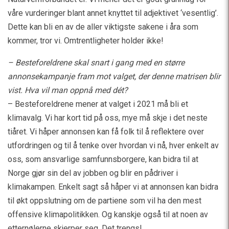
våre vurderinger blant annet knyttet til adjektivet ‘vesentlig’.
Dette kan bli en av de aller viktigste sakene i åra som
kommer, tror vi. Omtrentligheter holder ikke!
– Besteforeldrene skal snart i gang med en større
annonsekampanje fram mot valget, der denne matrisen blir
vist. Hva vil man oppnå med dét?
– Besteforeldrene mener at valget i 2021 må bli et
klimavalg. Vi har kort tid på oss, mye må skje i det neste
tiåret. Vi håper annonsen kan få folk til å reflektere over
utfordringen og til å tenke over hvordan vi nå, hver enkelt av
oss, som ansvarlige samfunnsborgere, kan bidra til at
Norge gjør sin del av jobben og blir en pådriver i
klimakampen. Enkelt sagt så håper vi at annonsen kan bidra
til økt oppslutning om de partiene som vil ha den mest
offensive klimapolitikken. Og kanskje også til at noen av
etternølerne skjerper seg. Det trengs!