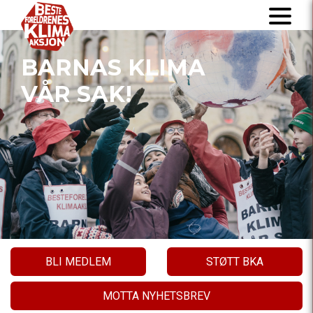
BARNAS KLIMA
VÅR SAK!
BLI MEDLEM
STØTT BKA
MOTTA NYHETSBREV