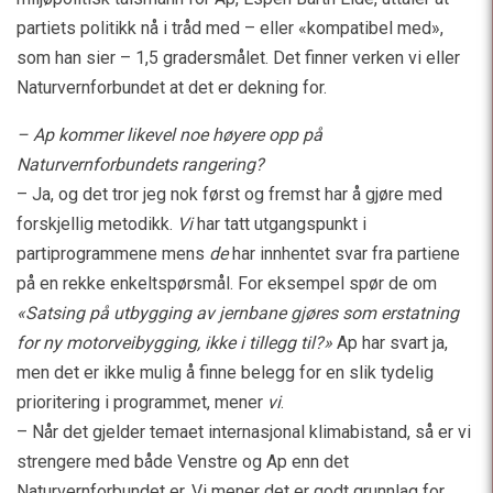
partiets politikk nå i tråd med – eller «kompatibel med»,
som han sier – 1,5 gradersmålet. Det finner verken vi eller
Naturvernforbundet at det er dekning for.
– Ap kommer likevel noe høyere opp på
Naturvernforbundets rangering?
– Ja, og det tror jeg nok først og fremst har å gjøre med
forskjellig metodikk.
Vi
har tatt utgangspunkt i
partiprogrammene mens
de
har innhentet svar fra partiene
på en rekke enkeltspørsmål. For eksempel spør de om
«Satsing på utbygging av jernbane gjøres som erstatning
for ny motorveibygging, ikke i tillegg til?»
Ap har svart ja,
men det er ikke mulig å finne belegg for en slik tydelig
prioritering i programmet, mener
vi
.
– Når det gjelder temaet internasjonal klimabistand, så er vi
strengere med både Venstre og Ap enn det
Naturvernforbundet er. Vi mener det er godt grunnlag for