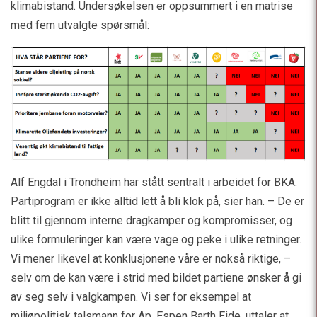
klimabistand. Undersøkelsen er oppsummert i en matrise
med fem utvalgte spørsmål:
Alf Engdal i Trondheim har stått sentralt i arbeidet for BKA.
Partiprogram er ikke alltid lett å bli klok på, sier han. – De er
blitt til gjennom interne dragkamper og kompromisser, og
ulike formuleringer kan være vage og peke i ulike retninger.
Vi mener likevel at konklusjonene våre er nokså riktige, –
selv om de kan være i strid med bildet partiene ønsker å gi
av seg selv i valgkampen. Vi ser for eksempel at
miljøpolitisk talsmann for Ap, Espen Barth Eide, uttaler at