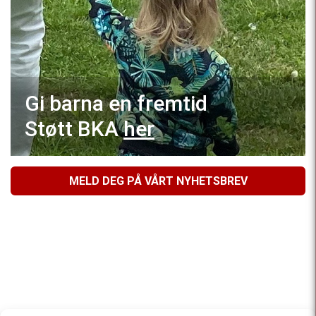
Gi barna en fremtid
Støtt BKA
her
MELD DEG PÅ VÅRT NYHETSBREV