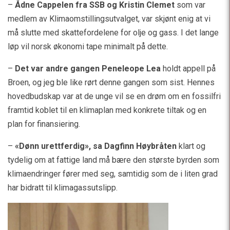
–
Ådne Cappelen fra SSB og Kristin Clemet
som var
medlem av Klimaomstillingsutvalget, var skjønt enig at vi
må slutte med skattefordelene for olje og gass. I det lange
løp vil norsk økonomi tape minimalt på dette.
–
Det var andre gangen Peneleope Lea
holdt appell på
Broen, og jeg ble like rørt denne gangen som sist. Hennes
hovedbudskap var at de unge vil se en drøm om en fossilfri
framtid koblet til en klimaplan med konkrete tiltak og en
plan for finansiering.
–
«Dønn urettferdig», sa Dagfinn Høybråten
klart og
tydelig om at fattige land må bære den største byrden som
klimaendringer fører med seg, samtidig som de i liten grad
har bidratt til klimagassutslipp.