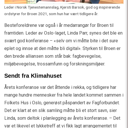
Leder i Norsk Tjenestemannslag, Kjersti Barsok, god og inspirerende
ordstyrer for Broen 2021, som hun har vært tidligere år.
Besteforeldrene var også i år medarrangør for Broen til
framtiden. Leder av Oslo-laget, Linda Parr, synes det ble en
svært god konferanse – «selv om vi måtte bite i det sure
eplet og innse at den måtte bli digital». Styrken til Broen er
den brede alliansen som står bak: fagbevegelse,
miljøbevegelse, trossamfunn og forskningsmiljøer.
Sendt fra Klimahuset
Årets konferanse var det åttende i rekka, og tidligere har
mange hundre mennesker fra hele landet kommet sammen i
Folkets Hus i Oslo, generøst påspandert av Fagforbundet.
Det er klart at en slik samling måtte bli et stort savn, sier
Linda, som deltok i planlegging av årets konferanse. – Det
var et likevel et lykketreff at vi fikk lagt arrangementet til