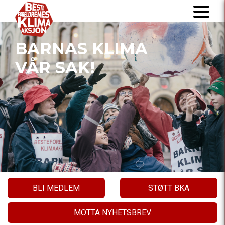
BARNAS KLIMA
VÅR SAK!
BLI MEDLEM
STØTT BKA
MOTTA NYHETSBREV