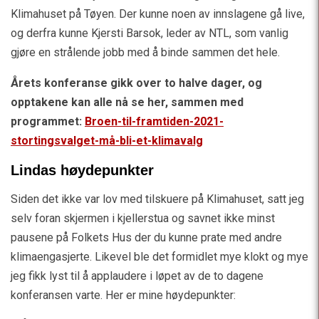
Klimahuset på Tøyen. Der kunne noen av innslagene gå live,
og derfra kunne Kjersti Barsok, leder av NTL, som vanlig
gjøre en strålende jobb med å binde sammen det hele.
Årets konferanse gikk over to halve dager, og
opptakene kan alle nå se her, sammen med
programmet:
Broen-til-framtiden-2021-
stortingsvalget-må-bli-et-klimavalg
Lindas høydepunkter
Siden det ikke var lov med tilskuere på Klimahuset, satt jeg
selv foran skjermen i kjellerstua og savnet ikke minst
pausene på Folkets Hus der du kunne prate med andre
klimaengasjerte. Likevel ble det formidlet mye klokt og mye
jeg fikk lyst til å applaudere i løpet av de to dagene
konferansen varte. Her er mine høydepunkter: