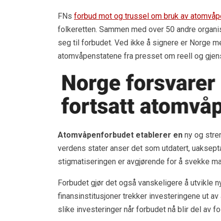
FNs
forbud mot og trussel om bruk av atomvå
folkeretten. Sammen med over 50 andre organis
seg til forbudet. Ved ikke å signere er Norge
atomvåpenstatene fra presset om reell og gjens
Atomvåpenforbudet etablerer en
ny og stren
verdens stater anser det som utdatert, uaksept
stigmatiseringen er avgjørende for å svekke 
Forbudet gjør det også vanskeligere å utvikle ny
finansinstitusjoner trekker investeringene ut a
slike investeringer når forbudet nå blir del av fo