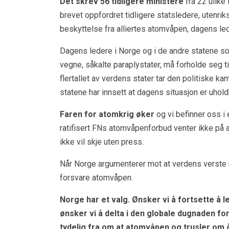
Det skrev 56 tidligere ministere
fra 22 ulike 
brevet oppfordret tidligere statsledere, utenri
beskyttelse fra alliertes atomvåpen, dagens leder
Dagens ledere i Norge og i de andre statene 
vegne, såkalte paraplystater, må forholde seg t
flertallet av verdens stater tar den politiske 
statene har innsett at dagens situasjon er uhold
Faren for atomkrig øker
og vi befinner oss i
ratifisert FNs atomvåpenforbud venter ikke på at
ikke vil skje uten press.
Når Norge argumenterer mot at verdens verste
forsvare atomvåpen.
Norge har et valg. Ønsker vi å fortsette å 
ønsker vi å delta i den globale dugnaden fo
tydelig fra om at atomvåpen og trusler om