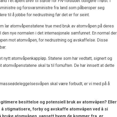
land i et åpent brev til støtte for FN-forbudet tidligere i høst. I
ksministre og forsvarsministre fra land som påberoper seg
e til å jobbe for nedrustning før det er for seint.
som lar atomvåpenstatene true med bruk av atomvåpen på deres
il den nye normalen i det internasjonale samfunnet. En normal der
kampen mot atomvåpen, for nedrustning og avskaffelse. Disse
bar:
 et nytt atomvåpenkappløp. Statene som har vedtatt, signert og
 atomvåpenstatene skal ta til fornuften. De har innsett at dette
 masseødeleggelsesvåpen skal være forbudt, er vi med på å
legitimere besittelse og potensiell bruk av atomvåpen? Eller
r å stigmatisere, forby og avskaffe atomvåpen ved å si
 å bruke atomvåpen, uansett hvem de kommer fra, er