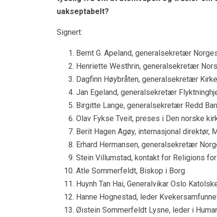
uakseptabelt?
Signert:
Bernt G. Apeland, generalsekretær Norge
Henriette Westhrin, generalsekretær Nors
Dagfinn Høybråten, generalsekretær Kirk
Jan Egeland, generalsekretær Flyktninghj
Birgitte Lange, generalsekretær Redd Bar
Olav Fykse Tveit, preses i Den norske kir
Berit Hagen Agøy, internasjonal direktør, 
Erhard Hermansen, generalsekretær Norg
Stein Villumstad, kontakt for Religions fo
Atle Sommerfeldt, Biskop i Borg
Huynh Tan Hai, Generalvikar Oslo Katol
Hanne Hognestad, leder Kvekersamfunne
Øistein Sommerfeldt Lysne, leder i Hum