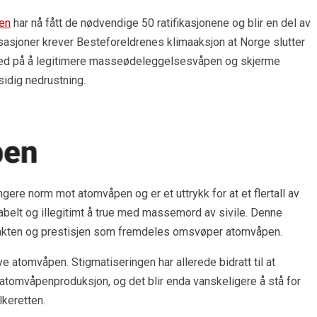
pen
har nå fått de nødvendige 50 ratifikasjonene og blir en del av
asjoner krever Besteforeldrenes klimaaksjon at Norge slutter
 med på å legitimere masseødeleggelsesvåpen og skjerme
idig nedrustning.
gere norm mot atomvåpen og er et uttrykk for at et flertall av
abelt og illegitimt å true med massemord av sivile. Denne
makten og prestisjen som fremdeles omsvøper atomvåpen.
e atomvåpen. Stigmatiseringen har allerede bidratt til at
v atomvåpenproduksjon, og det blir enda vanskeligere å stå for
lkeretten.