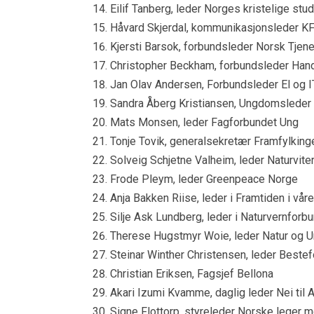
Eilif Tanberg, leder Norges kristelige stu
Håvard Skjerdal, kommunikasjonsleder 
Kjersti Barsok, forbundsleder Norsk Tje
Christopher Beckham, forbundsleder Hand
Jan Olav Andersen, Forbundsleder El og I
Sandra Åberg Kristiansen, Ungdomsleder 
Mats Monsen, leder Fagforbundet Ung
Tonje Tovik, generalsekretær Framfylking
Solveig Schjetne Valheim, leder Naturvite
Frode Pleym, leder Greenpeace Norge
Anja Bakken Riise, leder i Framtiden i vår
Silje Ask Lundberg, leder i Naturvernforb
Therese Hugstmyr Woie, leder Natur og
Steinar Winther Christensen, leder Beste
Christian Eriksen, Fagsjef Bellona
Akari Izumi Kvamme, daglig leder Nei til
Signe Flottorp, styreleder Norske leger 