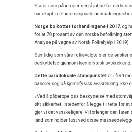
Stater som påberoper seg å jobbe for nedrustn
har skapt i det internasjonale nedrustningsarbei
Norge boikottet forhandlingene i 2017
, og h
for at 78 prosent av den norske befolkning stø
Analyse på vegne av Norsk Folkehjelp i 2019).
Samtidig som våre folkevalgte sier de ønsker e
beskyttelse gjennom kjernefysisk avskrekking.
Dette paradoksale standpunktet
er i ferd me
baserer seg på kjernefysisk avskrekking ikke e
«Ved å påberope oss beskyttelse med atomvåpen
økt sikkerhet. Istedenfor å legge til rette for a
gjør vi det vanskeligere. Vi forlenger den faren 
land som holder fast ved disse masseødelegg