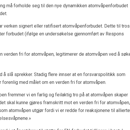
ing må forholde seg til den nye dynamikken atomvåpenforbudet
det.
ar verken signert eller ratifisert atomvåpenforbudet. Dette til tro
tter forbudet (ifølge en undersøkelse gjennomført av Respons
n verden fri for atomvåpen, legitimerer de atomvåpen ved å søk
d å slå sprekker. Stadig flere innser at en forsvarspolitikk som
r forenlig med målet om en verden fri for atomvåpen.
 fremmer vi en farlig og feilaktig tro på at atomvåpen skaper
t det skal kunne gjøres framskritt mot en verden fri for atomvåpen,
som atomvåpen utgjør fordi vi er redde for reaksjonene til allierte
elsesvåpnene.»