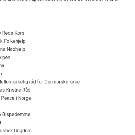
s Røde Kors
k Folkehjelp
ens Nødhjelp
elpen
na
ke
Mellomkirkelig råd for Den norske kirke
es Kristne Råd
r Peace i Norge
ske Bispedømme
t
anistisk Ungdom