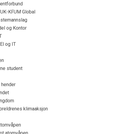
dentforbund
KFUK-KFUM Global
nestemannslag
el og Kontor
T
El og IT
en
rne student
e hender
undet
 Ungdom
foreldrenes klimaaksjon
 Atomvåpen
mot atomvåpen