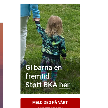
Gi barna en
fremtid
Støtt BKA
her
MELD DEG PÅ VÅRT