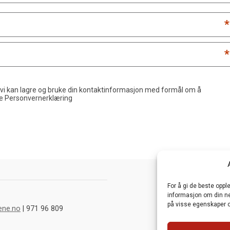
*
*
 vi kan lagre og bruke din kontaktinformasjon med formål om å
de
Personvernerklæring
For å gi de beste opp
informasjon om din net
på visse egenskaper o
ene.no
| 971 96 809