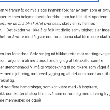
n vi framstår, og hva slags inntrykk folk har av dem som er akti
perter, men bekymra besteforeldre som har tillit til ekspertene.
ommer de til å bli skuffet over oss»
, skrev en av hennes
n. – Det skader vel ikke å gi folk litt dårlig samvittighet, sier Inge
ighet for å være med å gjøre noe for at barna skal bli mindre skuff
en kan forandres. Selv har jeg nå blikket retta mot stortingsvalge
en fortjener å bli møtt med handling, og et taktskifte som tar
 mer utenomsnakk! Vi må gi ryggdekning til politikere som våger å
å – med oljeboring, motorveibygging og alt det som bare fører til 
rekraftig.
med seg flere hamarsinger, som kan være med «å inspirere,
k som kutter utslipp til et nivå som er forenlig med et varig try
 bare mennesker, de også!