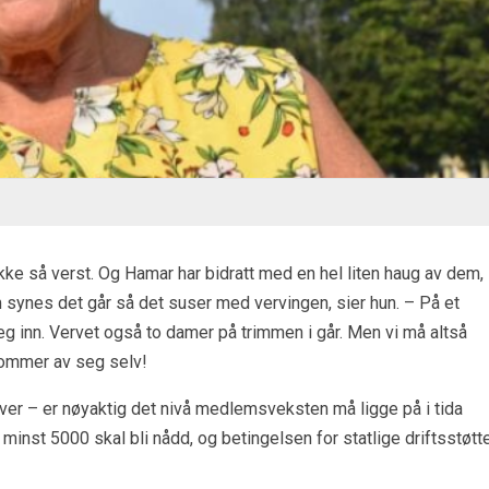
ikke så verst. Og Hamar har bidratt med en hel liten haug av dem,
 synes det går så det suser med vervingen, sier hun. – På et
seg inn. Vervet også to damer på trimmen i går. Men vi må altså
kommer av seg selv!
t over – er nøyaktig det nivå medlemsveksten må ligge på i tida
m minst 5000 skal bli nådd, og betingelsen for statlige driftsstøtt