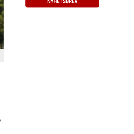
NYHETSBREV
e