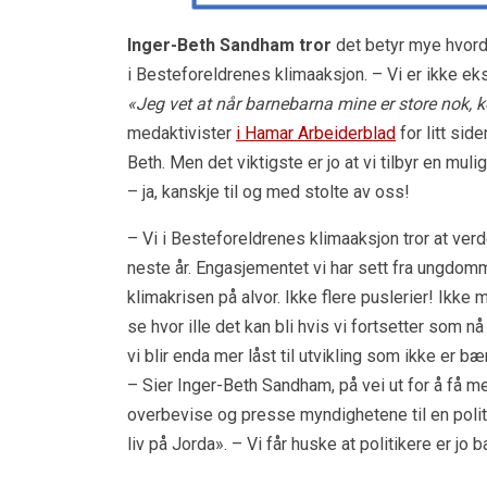
Inger-Beth Sandham tror
det betyr mye hvorda
i Besteforeldrenes klimaaksjon. – Vi er ikke eks
«Jeg vet at når barnebarna mine er store nok, k
medaktivister
i Hamar Arbeiderblad
for litt side
Beth. Men det viktigste er jo at vi tilbyr en mul
– ja, kanskje til og med stolte av oss!
– Vi i Besteforeldrenes klimaaksjon tror at verd
neste år. Engasjementet vi har sett fra ungdomm
klimakrisen på alvor. Ikke flere puslerier! Ikke
se hvor ille det kan bli hvis vi fortsetter som n
vi blir enda mer låst til utvikling som ikke er bæ
– Sier Inger-Beth Sandham, på vei ut for å få 
overbevise og presse myndighetene til en politik
liv på Jorda». – Vi får huske at politikere er jo