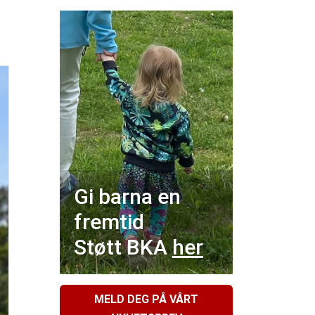
Gi barna en
fremtid
Støtt BKA
her
MELD DEG PÅ VÅRT