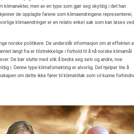
som klimanekter, men av en type som gjør seg skyldig i det han
erkjenner de opplagte farene som klimaendringene representerer,
orlige klimaendringer er en relativ enkel sak som kan løses ve
nge norske politikere. De underslår informasjon om at effekten a
let langt fra er tilstrekkelige i forhold til å nå norske klimamål
rever. De bør slutte med slik å bedra seg selv og andre, noe
ldig i. Denne type klimafornekting er alvorlig. Det hjelper lite å
skapen om dette ikke fører til klimatiltak som vil kunne forhindr