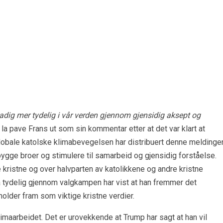
tadig mer tydelig i vår verden gjennom gjensidig aksept og
a pave Frans ut som sin kommentar etter at det var klart at
lobale katolske klimabevegelsen har distribuert denne meldinge
bygge broer og stimulere til samarbeid og gjensidig forståelse.
kristne og over halvparten av katolikkene og andre kristne
tydelig gjennom valgkampen har vist at han fremmer det
older fram som viktige kristne verdier.
limaarbeidet. Det er urovekkende at Trump har sagt at han vil