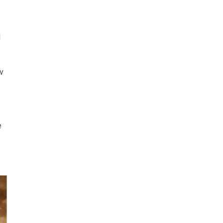
d
v
e