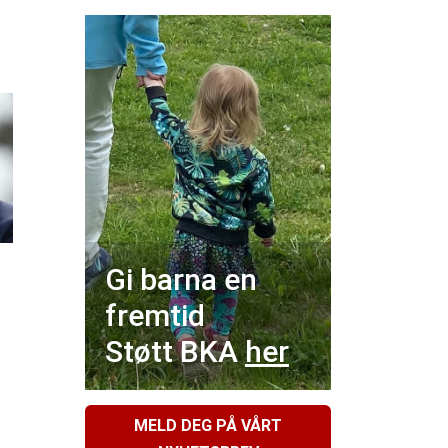
Gi barna en
fremtid
Støtt BKA
her
MELD DEG PÅ VÅRT