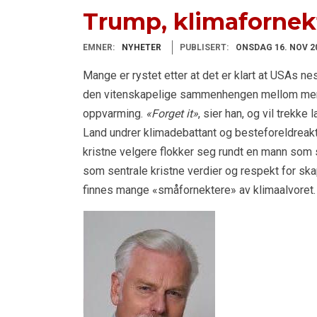
Trump, klimafornekt
EMNER:
NYHETER
PUBLISERT:
ONSDAG 16. NOV 2
Mange er rystet etter at det er klart at USAs ne
den vitenskapelige sammenhengen mellom men
oppvarming.
«Forget it»
, sier han, og vil trekke 
Land undrer klimadebattant og besteforeldreak
kristne velgere flokker seg rundt en mann som s
som sentrale kristne verdier og respekt for sk
finnes mange «småfornektere» av klimaalvoret. B