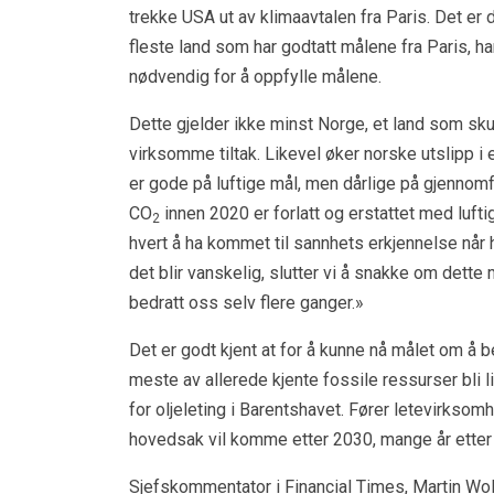
trekke USA ut av klimaavtalen fra Paris. Det er
fleste land som har godtatt målene fra Paris, har
nødvendig for å oppfylle målene.
Dette gjelder ikke minst Norge, et land som sku
virksomme tiltak. Likevel øker norske utslipp i e
er gode på luftige mål, men dårlige på gjennomfø
CO
innen 2020 er forlatt og erstattet med luft
2
hvert å ha kommet til sannhets erkjennelse når 
det blir vanskelig, slutter vi å snakke om dette 
bedratt oss selv flere ganger.»
Det er godt kjent at for å kunne nå målet om å 
meste av allerede kjente fossile ressurser bli l
for oljeleting i Barentshavet. Fører letevirksomh
hovedsak vil komme etter 2030, mange år etter 
Sjefskommentator i Financial Times, Martin Wol