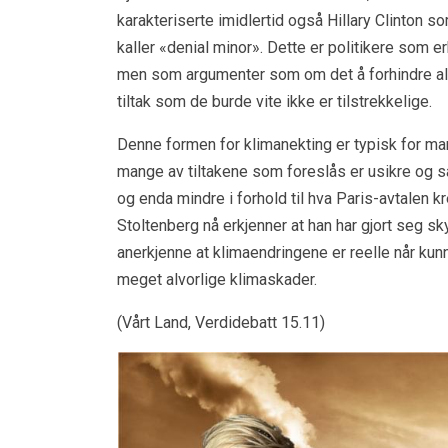
karakteriserte imidlertid også Hillary Clinton 
kaller «denial minor». Dette er politikere som 
men som argumenter som om det å forhindre alv
tiltak som de burde vite ikke er tilstrekkelige.
Denne formen for klimanekting er typisk for ma
mange av tiltakene som foreslås er usikre og sam
og enda mindre i forhold til hva Paris-avtalen k
Stoltenberg nå erkjenner at han har gjort seg sky
anerkjenne at klimaendringene er reelle når kunn
meget alvorlige klimaskader.
(Vårt Land, Verdidebatt 15.11)