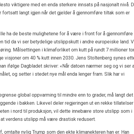
 desto viktigere med en enda sterkere innsats på nasjonalt nivå. 
 fortsatt langt igjen når det gjelder å gjennomføre tiltak som er
lle ha de beste mulighetene for å være i front for å gjennomføre
n tid da vi ser betydelige utslippskutt i andre europeiske land. V
ring. Målsettingen i klimaforliket om kutt på rundt 7 millioner to
ige visjoner om 40 % kutt innen 2030. Jens Stoltenberg synes ett
han ifølge Dagbladet skriver: «Når datoen nærmer seg og vi ser a
målet, og setter i stedet nye mål enda lenger fram. Slik har vi
begrense global oppvarming til mindre enn to grader, må langt det
iggende i bakken. Likevel deler regjeringen ut en rekke tillatelser
eten i nord til produksjon, vil dette innebære store utslipp som i
at verdens utslipp må være drastisk redusert.
f, omtalte nylig Trump som den ekte klimanekteren han er. Han