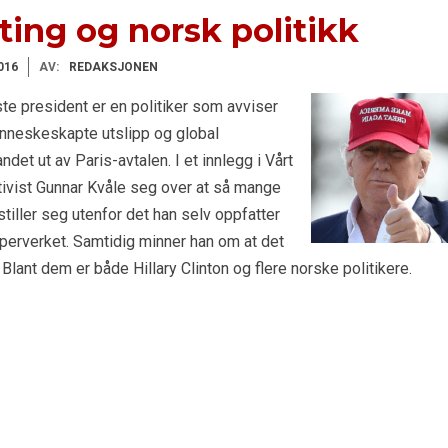
ing og norsk politikk
016
AV:
REDAKSJONEN
ste president er en politiker som avviser
neskeskapte utslipp og global
landet ut av Paris-avtalen. I et innlegg i Vårt
tivist Gunnar Kvåle seg over at så mange
tiller seg utenfor det han selv oppfatter
aperverket. Samtidig minner han om at det
lant dem er både Hillary Clinton og flere norske politikere.