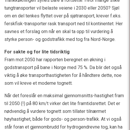
Trafikkøkningen synes bare å fortsette. Hvor mange slike
tungtransporter vil belaste veiene i 2030 eller 2050? Sjøl
om en del tenkes flyttet over på sjøtransport, krever f.eks.
ferskfisk-transporter rask transport ned til kontinentet. Her
savnes et forslag om når en skal ta opp til vurdering å
styrke person- og godstrafikk med tog fra Nord-Norge.
For sakte og for lite tidsriktig
Fram mot 2050 har rapporten beregnet en økning i
godstransport på bane i Norge med 75 %. Da blir det også
viktig å øke transporthastigheten for å håndtere dette, noe
som vil kreve et moderne tognett.
Når det foreslår en maksimal gjennomsnitts-hastighet fram
til 2050 (!) på 80 km/t virker det lite framtidsrettet. Det er
nødvendig å vurdere tognett som tillater tilnærmet
høyhastighet, både for gods- og person-trafikk. At vi også
står foran et gjennombrudd for hydrogendrevne tog, kan ha