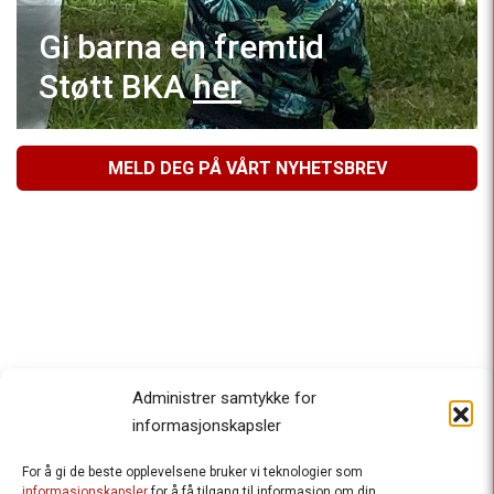
Gi barna en fremtid
Støtt BKA
her
MELD DEG PÅ VÅRT NYHETSBREV
Administrer samtykke for
informasjonskapsler
For å gi de beste opplevelsene bruker vi teknologier som
Besteforeldrenes klimaaksjon
informasjonskapsler
for å få tilgang til informasjon om din