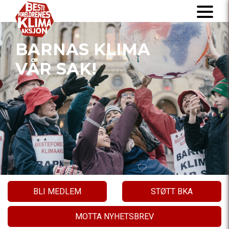
BARNAS KLIMA
VÅR SAK!
BLI MEDLEM
STØTT BKA
MOTTA NYHETSBREV