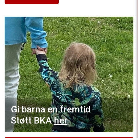
Gi barna en fremtid
Støtt BKA
her