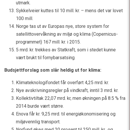
utmark.
Sykkelveier kuttes til 10 mill. kr. – mens det var lovet
100 mill.
Norge tas ut av Europas nye, store system for
satellittovervåkning av miljø og klima (Copernicus-
programmet) 167 mill. kr. i 2015.
5 mrd. kr. trekkes av Statkraft, som i stedet kunne
vært brukt til fornybarsatsing.
Budsjettforslag som slår heldig ut for klima:
Klimateknologifondet får overført 4,25 mrd. kr.
Nye avskrivningsregler på vindkraft, inntil 3 mrd. kr.
Kollektivtiltak 22,07 mrd. kr, men økningen på 8.5 % fra
2014 burde vært større.
Enova får kr. 9,25 mrd. til energiøkonomisering og
miljøvennlig transport.
Norfund økes med 20 prosent til 250 mill. kr., og