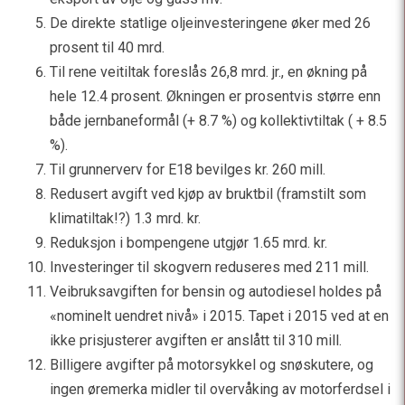
De direkte statlige oljeinvesteringene øker med 26
prosent til 40 mrd.
Til rene veitiltak foreslås 26,8 mrd. jr., en økning på
hele 12.4 prosent. Økningen er prosentvis større enn
både jernbaneformål (+ 8.7 %) og kollektivtiltak ( + 8.5
%).
Til grunnerverv for E18 bevilges kr. 260 mill.
Redusert avgift ved kjøp av bruktbil (framstilt som
klimatiltak!?) 1.3 mrd. kr.
Reduksjon i bompengene utgjør 1.65 mrd. kr.
Investeringer til skogvern reduseres med 211 mill.
Veibruksavgiften for bensin og autodiesel holdes på
«nominelt uendret nivå» i 2015. Tapet i 2015 ved at en
ikke prisjusterer avgiften er anslått til 310 mill.
Billigere avgifter på motorsykkel og snøskutere, og
ingen øremerka midler til overvåking av motorferdsel i