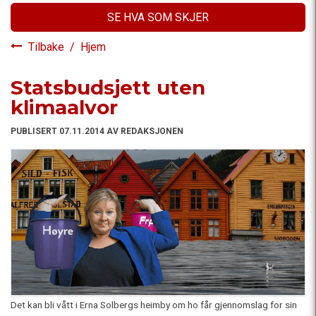
SE HVA SOM SKJER
Tilbake
/
Hjem
Statsbudsjett uten
klimaalvor
PUBLISERT 07.11.2014 AV REDAKSJONEN
Det kan bli vått i Erna Solbergs heimby om ho får gjennomslag for sin