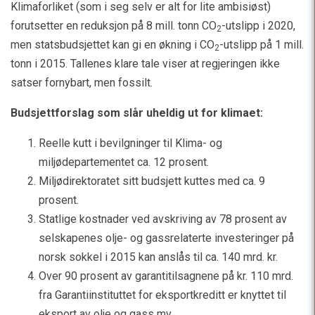
Klimaforliket (som i seg selv er alt for lite ambisiøst)
forutsetter en reduksjon på 8 mill. tonn CO
-utslipp i 2020,
2
men statsbudsjettet kan gi en økning i CO
-utslipp på 1 mill.
2
tonn i 2015. Tallenes klare tale viser at regjeringen ikke
satser fornybart, men fossilt.
Budsjettforslag som slår uheldig ut for klimaet:
Reelle kutt i bevilgninger til Klima- og
miljødepartementet ca. 12 prosent.
Miljødirektoratet sitt budsjett kuttes med ca. 9
prosent.
Statlige kostnader ved avskriving av 78 prosent av
selskapenes olje- og gassrelaterte investeringer på
norsk sokkel i 2015 kan anslås til ca. 140 mrd. kr.
Over 90 prosent av garantitilsagnene på kr. 110 mrd.
fra Garantiinstituttet for eksportkreditt er knyttet til
eksport av olje og gass mv.