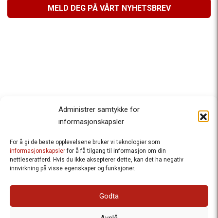
MELD DEG PÅ VÅRT NYHETSBREV
Administrer samtykke for
informasjonskapsler
For å gi de beste opplevelsene bruker vi teknologier som
Besteforeldrenes klimaaksjon
informasjonskapsler
for å få tilgang til informasjon om din
nettleseratferd. Hvis du ikke aksepterer dette, kan det ha negativ
Ansvarlig redaktør
: Halfdan Wiik |
innvirkning på visse egenskaper og funksjoner.
halfdan.wiik@besteforeldrene.no
| 971 96 809
Besøksadresse
: Hausmannsgt. 19, 0182 Oslo
Godta
Postadresse
: Postboks 1231 Vika, 0110 Oslo.
E-post
: post@besteforeldreaksjonen.no
Avslå