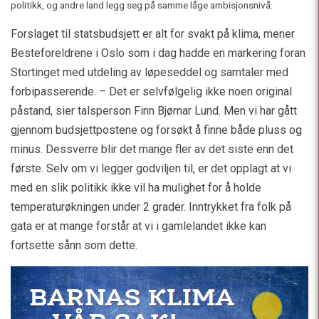
politikk, og andre land legg seg på samme låge ambisjonsnivå.
Forslaget til statsbudsjett er alt for svakt på klima, mener
Besteforeldrene i Oslo som i dag hadde en markering foran
Stortinget med utdeling av løpeseddel og samtaler med
forbipasserende. – Det er selvfølgelig ikke noen original
påstand, sier talsperson Finn Bjørnar Lund. Men vi har gått
gjennom budsjettpostene og forsøkt å finne både pluss og
minus. Dessverre blir det mange fler av det siste enn det
første. Selv om vi legger godviljen til, er det opplagt at vi
med en slik politikk ikke vil ha mulighet for å holde
temperaturøkningen under 2 grader. Inntrykket fra folk på
gata er at mange forstår at vi i gamlelandet ikke kan
fortsette sånn som dette.