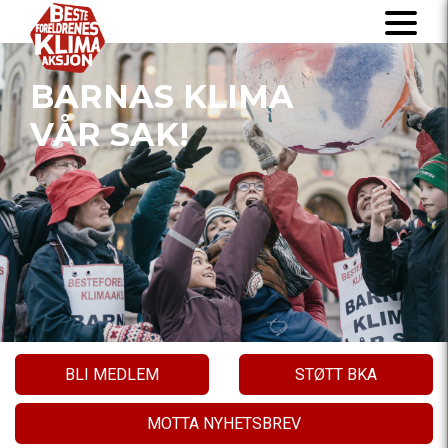
BARNAS KLIMA
VÅR SAK!
BLI MEDLEM
STØTT BKA
MOTTA NYHETSBREV