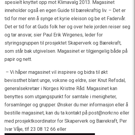
spesielt knyttet opp mot Klimavalg 2013. Magasinet
inneholder også en egen Guide til bærekraftig liv. – Det er
tid for mer enn å synge et kyrie eleison og be et Fadervår.
Det er tid for at Guds folk her og over hele jorden reiser seg
og tar ansvar, sier Paul Erik Wirgenes, leder for
styringsgruppen til prosjektet Skaperverk og Bærekraft,
som står bak utgivelsen. Magasinet er tilgjengelig både på
papir og nett.
– Vi håper magasinet vil inspirere og bidra til økt
bevissthet blant unge, voksne og eldre, sier Knut Refsdal,
generalsekretær i Norges Kristne Råd. Magasinet kan
benyttes som utgangspunkt for samtale i menigheter,
forsamlinger og grupper. Ønsker du mer informasjon eller å
bestille magasinet, kan du ta kontakt på post@norkr.no eller
med prosjektkoordinator for Skaperverk og Bærekraft, Per
Ivar Våje, tlf 23 08 12 66 eller