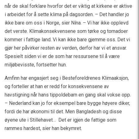
når de skal forklare hvorfor det er viktig at kirkene er aktive
i arbeidet for å sette klima på dagsorden. – Det handler jo
ikke bare om oss i Norge, sier Nína. – Vi har ikke opplevd
det verste. Klimakonsekvensene som tørke og tornadoer
kommer i fattige land. Vi kan ikke bare gjemme oss. Det vi
gjør her påvirker resten av verden, derfor har vi et ansvar.
Spesielt siden vi er de som har ressursene til å være
miljøbevisste, fortsetter hun.
Arnfinn har engasjert seg i Besteforeldrenes Klimaaksjon,
og forteller at han er redd for konsekvensene av
havstigning når hans tippoldebarn en gang skal vokse opp.
– Nederland kan jo for eksempel bare bygge høyere diker,
fordi de har økonomi til det. Men Bangladesh og disse
øyene ute i Stillehavet… Det er igjen de fattige som
rammes hardest, sier han bekymret.