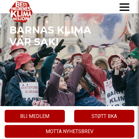
BARNAS KLIMA
VÅR SAK!
BLI MEDLEM
STØTT BKA
MOTTA NYHETSBREV