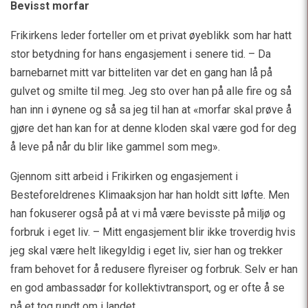
Bevisst morfar
Frikirkens leder forteller om et privat øyeblikk som har hatt
stor betydning for hans engasjement i senere tid. – Da
barnebarnet mitt var bitteliten var det en gang han lå på
gulvet og smilte til meg. Jeg sto over han på alle fire og så
han inn i øynene og så sa jeg til han at «morfar skal prøve å
gjøre det han kan for at denne kloden skal være god for deg
å leve på når du blir like gammel som meg».
Gjennom sitt arbeid i Frikirken og engasjement i
Besteforeldrenes Klimaaksjon har han holdt sitt løfte. Men
han fokuserer også på at vi må være bevisste på miljø og
forbruk i eget liv. – Mitt engasjement blir ikke troverdig hvis
jeg skal være helt likegyldig i eget liv, sier han og trekker
fram behovet for å redusere flyreiser og forbruk. Selv er han
en god ambassadør for kollektivtransport, og er ofte å se
på et tog rundt om i landet.